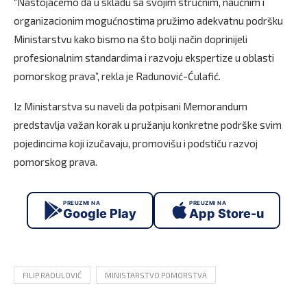
“Nastojaćemo da u skladu sa svojim stručnim, naučnim i
organizacionim mogućnostima pružimo adekvatnu podršku
Ministarstvu kako bismo na što bolji način doprinijeli
profesionalnim standardima i razvoju ekspertize u oblasti
pomorskog prava”, rekla je Radunović-Ćulafić.
Iz Ministarstva su naveli da potpisani Memorandum
predstavlja važan korak u pružanju konkretne podrške svim
pojedincima koji izučavaju, promovišu i podstiču razvoj
pomorskog prava.
PREUZMI NA
PREUZMI NA
Google Play
App Store-u
FILIP RADULOVIĆ
MINISTARSTVO POMORSTVA