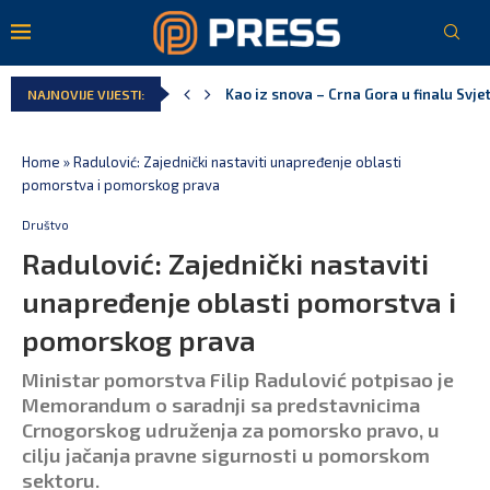
Pejak: Hoće li Milan Knežević i Vučića
NAJNOVIJE VIJESTI:
Spajić: Otvaramo vrata američkim inve
Serbian Times: Vučić podijelio crkvu u
Delegacija EU: Crna Gora nije dio inici
Potpisan ugovor za prvu fazu stambeno
Home
»
Radulović: Zajednički nastaviti unapređenje oblasti
pomorstva i pomorskog prava
Društvo
Radulović: Zajednički nastaviti
unapređenje oblasti pomorstva i
pomorskog prava
Ministar pomorstva Filip Radulović potpisao je
Memorandum o saradnji sa predstavnicima
Crnogorskog udruženja za pomorsko pravo, u
cilju jačanja pravne sigurnosti u pomorskom
sektoru.