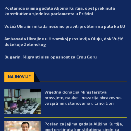
Poslanica jajima gađala Aljbina Kurtija, opet prekinuta
konstitutivna sjednica parlamenta u Prištini
Vučić: Ukrajini nikada nećemo praviti problem na putu ka EU
Ambasada Ukrajine u Hrvatskoj proslavlja Oluju, dok Vučić
dočekuje Zelenskog
Bugarin: Migranti nisu opasnost za Crnu Goru
NAJNOVIJE
Vrijedna donacija Ministarstva
prosvjete, nauke i inovacija obrazovno-
vaspitnim ustanovama u Crnoj Gori
Poslanica jajima gađala Aljbina Kurtija,
opet prekinuta konstitutivna sjednica