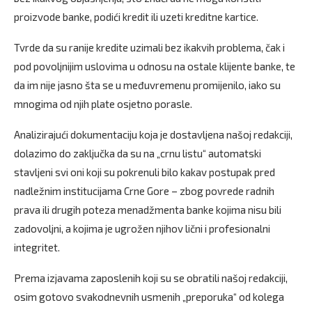
proizvode banke, podići kredit ili uzeti kreditne kartice.
Tvrde da su ranije kredite uzimali bez ikakvih problema, čak i
pod povoljnijim uslovima u odnosu na ostale klijente banke, te
da im nije jasno šta se u međuvremenu promijenilo, iako su
mnogima od njih plate osjetno porasle.
Analizirajući dokumentaciju koja je dostavljena našoj redakciji,
dolazimo do zaključka da su na „crnu listu“ automatski
stavljeni svi oni koji su pokrenuli bilo kakav postupak pred
nadležnim institucijama Crne Gore – zbog povrede radnih
prava ili drugih poteza menadžmenta banke kojima nisu bili
zadovoljni, a kojima je ugrožen njihov lični i profesionalni
integritet.
Prema izjavama zaposlenih koji su se obratili našoj redakciji,
osim gotovo svakodnevnih usmenih „preporuka“ od kolega