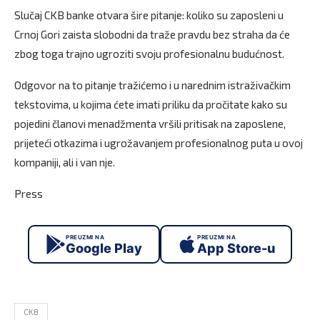
Slučaj CKB banke otvara šire pitanje: koliko su zaposleni u
Crnoj Gori zaista slobodni da traže pravdu bez straha da će
zbog toga trajno ugroziti svoju profesionalnu budućnost.
Odgovor na to pitanje tražićemo i u narednim istraživačkim
tekstovima, u kojima ćete imati priliku da pročitate kako su
pojedini članovi menadžmenta vršili pritisak na zaposlene,
prijeteći otkazima i ugrožavanjem profesionalnog puta u ovoj
kompaniji, ali i van nje.
Press
PREUZMI NA
PREUZMI NA
Google Play
App Store-u
CKB