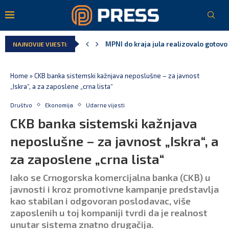
U prethodnih pet godina: Vučić tri puta
NAJNOVIJE VIJESTI:
MCP odgovorila Vučiću: Nedopustivo pol
Andrić: Crnoj Gori nije bilo mjesto na 
Spajić: Gusinje primjer sredine u kojoj
Vučić čuva Marovića do zastare pres
Home
»
CKB banka sistemski kažnjava neposlušne – za javnost
„Iskra“, a za zaposlene „crna lista“
Društvo
Ekonomija
Udarne vijesti
CKB banka sistemski kažnjava
neposlušne – za javnost „Iskra“, a
za zaposlene „crna lista“
Iako se Crnogorska komercijalna banka (CKB) u
javnosti i kroz promotivne kampanje predstavlja
kao stabilan i odgovoran poslodavac, više
zaposlenih u toj kompaniji tvrdi da je realnost
unutar sistema znatno drugačija.