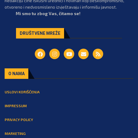
Redakciju čine iskusni urednici i novinari koji beskompromisno,
otvoreno i nedvosmisleno izvještavaju i informišu javnost.
Mi smo tu zbog Vas, čitamo se!
DRUŠTVENE MREŽE
O NAMA
USLOVI KORIŠĆENJA
IMPRESSUM
PRIVACY POLICY
MARKETING