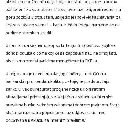
bliskih menadžmentu da je bolje odustati od procesa protiv
banke jer će u suprotnom biti surovo kažnjeni, premješteni na
goru poziciju ili otpušteni, uslijedio je i novi vid kažnjavanja, za
koji su slučajno saznali – kada je jedan kolega namjeravao da
podigne stambeni kredit.
U namjeri da saznamo koji su kriterijumi na osnovu kojih se
donosi odluka o tome koji će se zaposleni naći na crnoj listi,
pisali smo predstavnicima menadžmenta CKB-a.
U odgovoru je navedeno da: „ograničenja u korišćenju
bankarskih proizvoda, ukoliko postoje, ne predstavljaju
sankciju, već su rezultat procjene rizika u konkretnim
situacijama i primjenjuju se isključivo u skladu sa internim
pravilima banke, važećim zakonima i dobrom praksom. Svaki
slučaj se razmatra pojedinačno, uz odgovarajući nivo
odlučivanja u skladu sa internim pravilima.“