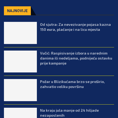
NAJNOVIJE
Od sjutra: Za nevezivanje pojasa kazna
150 eura, plaćanje i na licu mjesta
Vučić: Raspisivanje izbora u narednim
danima ili nedeljama, podnijeću ostavku
prije kampanje
Požar u Blizikućama brzo se proširio,
zahvatio veliku površinu
Na kraju jula manje od 24 hiljade
nezaposlenih