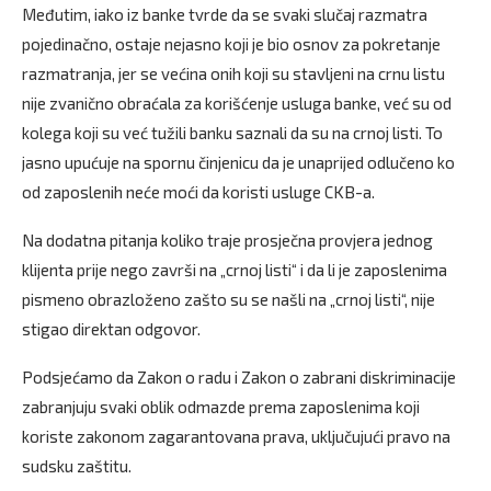
Međutim, iako iz banke tvrde da se svaki slučaj razmatra
pojedinačno, ostaje nejasno koji je bio osnov za pokretanje
razmatranja, jer se većina onih koji su stavljeni na crnu listu
nije zvanično obraćala za korišćenje usluga banke, već su od
kolega koji su već tužili banku saznali da su na crnoj listi. To
jasno upućuje na spornu činjenicu da je unaprijed odlučeno ko
od zaposlenih neće moći da koristi usluge CKB-a.
Na dodatna pitanja koliko traje prosječna provjera jednog
klijenta prije nego završi na „crnoj listi“ i da li je zaposlenima
pismeno obrazloženo zašto su se našli na „crnoj listi“, nije
stigao direktan odgovor.
Podsjećamo da Zakon o radu i Zakon o zabrani diskriminacije
zabranjuju svaki oblik odmazde prema zaposlenima koji
koriste zakonom zagarantovana prava, uključujući pravo na
sudsku zaštitu.