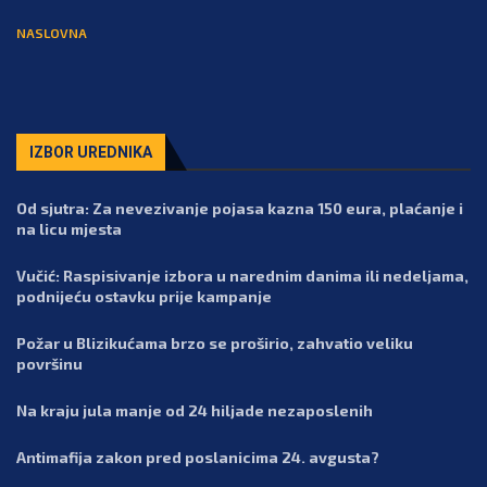
NASLOVNA
IZBOR UREDNIKA
Od sjutra: Za nevezivanje pojasa kazna 150 eura, plaćanje i
na licu mjesta
Vučić: Raspisivanje izbora u narednim danima ili nedeljama,
podnijeću ostavku prije kampanje
Požar u Blizikućama brzo se proširio, zahvatio veliku
površinu
Na kraju jula manje od 24 hiljade nezaposlenih
Antimafija zakon pred poslanicima 24. avgusta?