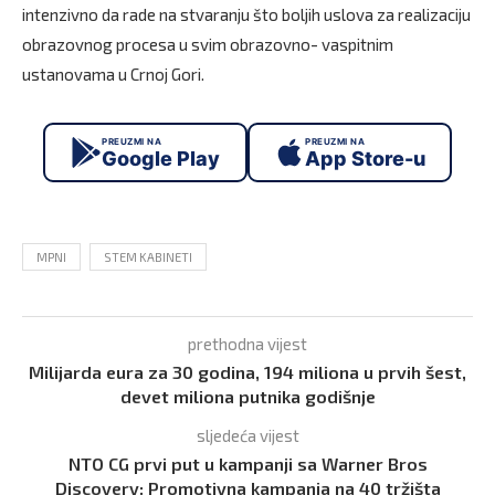
intenzivno da rade na stvaranju što boljih uslova za realizaciju
obrazovnog procesa u svim obrazovno- vaspitnim
ustanovama u Crnoj Gori.
PREUZMI NA
PREUZMI NA
Google Play
App Store-u
MPNI
STEM KABINETI
prethodna vijest
Milijarda eura za 30 godina, 194 miliona u prvih šest,
devet miliona putnika godišnje
sljedeća vijest
NTO CG prvi put u kampanji sa Warner Bros
Discovery: Promotivna kampanja na 40 tržišta