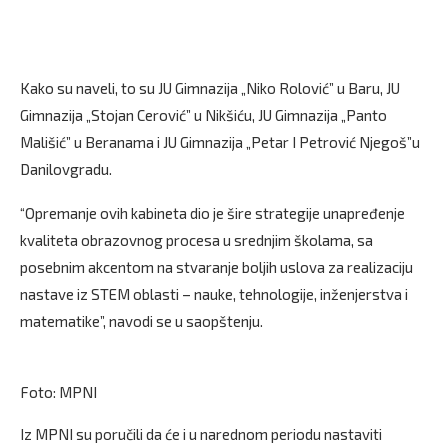
Kako su naveli, to su JU Gimnazija „Niko Rolović” u Baru, JU
Gimnazija „Stojan Cerović” u Nikšiću, JU Gimnazija „Panto
Mališić” u Beranama i JU Gimnazija „Petar I Petrović Njegoš”u
Danilovgradu.
“Opremanje ovih kabineta dio je šire strategije unapređenje
kvaliteta obrazovnog procesa u srednjim školama, sa
posebnim akcentom na stvaranje boljih uslova za realizaciju
nastave iz STEM oblasti – nauke, tehnologije, inženjerstva i
matematike”, navodi se u saopštenju.
Foto: MPNI
Iz MPNI su poručili da će i u narednom periodu nastaviti