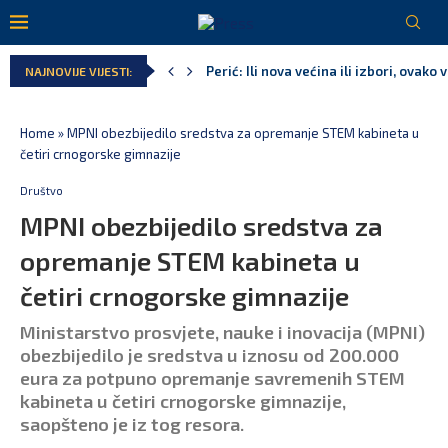
Perić: Ili nova većina ili izbori, ovako
NAJNOVIJE VIJESTI:
Dragaš: Saradnja sa Masdarom je najv
Besplatni udžbenici za više od 67.700 
Kao iz snova – Crna Gora u finalu Svj
Pejak: Hoće li Milan Knežević i Vučića
Spajić: Otvaramo vrata američkim inve
Home
»
MPNI obezbijedilo sredstva za opremanje STEM kabineta u
četiri crnogorske gimnazije
Društvo
MPNI obezbijedilo sredstva za
opremanje STEM kabineta u
četiri crnogorske gimnazije
Ministarstvo prosvjete, nauke i inovacija (MPNI)
obezbijedilo je sredstva u iznosu od 200.000
eura za potpuno opremanje savremenih STEM
kabineta u četiri crnogorske gimnazije,
saopšteno je iz tog resora.