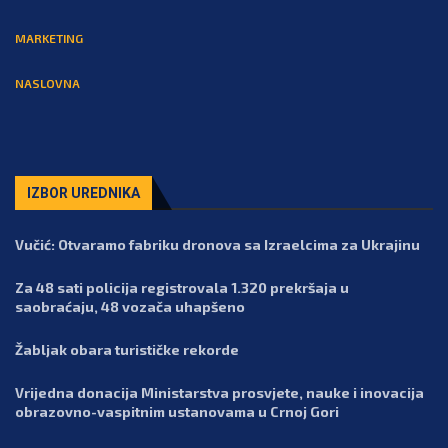
MARKETING
NASLOVNA
IZBOR UREDNIKA
Vučić: Otvaramo fabriku dronova sa Izraelcima za Ukrajinu
Za 48 sati policija registrovala 1.320 prekršaja u
saobraćaju, 48 vozača uhapšeno
Žabljak obara turističke rekorde
Vrijedna donacija Ministarstva prosvjete, nauke i inovacija
obrazovno-vaspitnim ustanovama u Crnoj Gori