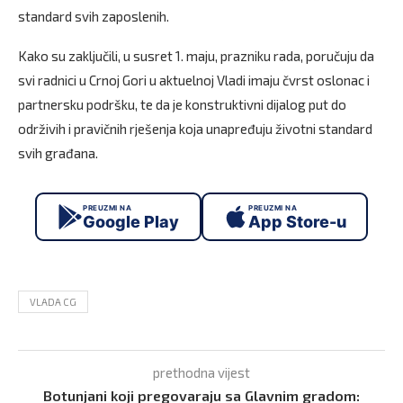
standard svih zaposlenih.
Kako su zaključili, u susret 1. maju, prazniku rada, poručuju da
svi radnici u Crnoj Gori u aktuelnoj Vladi imaju čvrst oslonac i
partnersku podršku, te da je konstruktivni dijalog put do
održivih i pravičnih rješenja koja unapređuju životni standard
svih građana.
PREUZMI NA
PREUZMI NA
Google Play
App Store-u
VLADA CG
prethodna vijest
Botunjani koji pregovaraju sa Glavnim gradom: