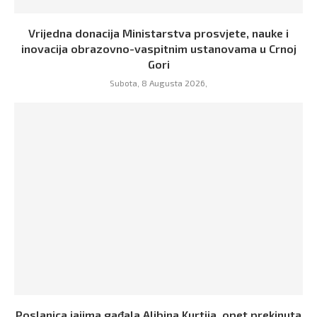
Vrijedna donacija Ministarstva prosvjete, nauke i
inovacija obrazovno-vaspitnim ustanovama u Crnoj
Gori
Subota, 8 Augusta 2026,
Poslanica jajima gađala Aljbina Kurtija, opet prekinuta