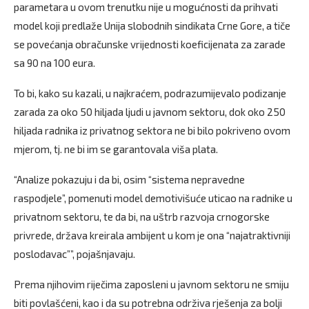
parametara u ovom trenutku nije u mogućnosti da prihvati
model koji predlaže Unija slobodnih sindikata Crne Gore, a tiče
se povećanja obračunske vrijednosti koeficijenata za zarade
sa 90 na 100 eura.
To bi, kako su kazali, u najkraćem, podrazumijevalo podizanje
zarada za oko 50 hiljada ljudi u javnom sektoru, dok oko 250
hiljada radnika iz privatnog sektora ne bi bilo pokriveno ovom
mjerom, tj. ne bi im se garantovala viša plata.
“Analize pokazuju i da bi, osim “sistema nepravedne
raspodjele”, pomenuti model demotivišuće uticao na radnike u
privatnom sektoru, te da bi, na uštrb razvoja crnogorske
privrede, država kreirala ambijent u kom je ona “najatraktivniji
poslodavac””, pojašnjavaju.
Prema njihovim riječima zaposleni u javnom sektoru ne smiju
biti povlašćeni, kao i da su potrebna održiva rješenja za bolji