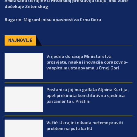
Ambasada Ukrajine u Hrvatskoj proslavlja Oluju, dok Vučić
dočekuje Zelenskog
Bugarin: Migranti nisu opasnost za Crnu Goru
NAJNOVIJE
Vrijedna donacija Ministarstva
prosvjete, nauke i inovacija obrazovno-
vaspitnim ustanovama u Crnoj Gori
Poslanica jajima gađala Aljbina Kurtija,
opet prekinuta konstitutivna sjednica
parlamenta u Prištini
Vučić: Ukrajini nikada nećemo praviti
problem na putu ka EU