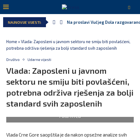
Na proslavi Vučjeg Dola razgovarano
NAJNOVIJE VIJESTI:
Home
»
Vlada: Zaposleni u javnom sektoru ne smiju biti povlašćeni,
potrebna održiva rješenja za bolji standard svih zaposlenih
Društvo
Udarne vijesti
Vlada: Zaposleni u javnom
sektoru ne smiju biti povlašćeni,
potrebna održiva rješenja za bolji
standard svih zaposlenih
Foto: RTCG
Vlada Crne Gore saopštila je da nakon opsežne analize svih