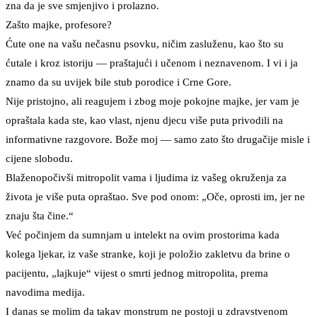
zna da je sve smjenjivo i prolazno.
Zašto majke, profesore?
Ćute one na vašu nečasnu psovku, ničim zasluženu, kao što su
ćutale i kroz istoriju — praštajući i učenom i neznavenom. I vi i ja
znamo da su uvijek bile stub porodice i Crne Gore.
Nije pristojno, ali reagujem i zbog moje pokojne majke, jer vam je
opraštala kada ste, kao vlast, njenu djecu više puta privodili na
informativne razgovore. Bože moj — samo zato što drugačije misle i
cijene slobodu.
Blaženopočivši mitropolit vama i ljudima iz vašeg okruženja za
života je više puta opraštao. Sve pod onom: „Oče, oprosti im, jer ne
znaju šta čine.“
Već počinjem da sumnjam u intelekt na ovim prostorima kada
kolega ljekar, iz vaše stranke, koji je položio zakletvu da brine o
pacijentu, „lajkuje“ vijest o smrti jednog mitropolita, prema
navodima medija.
I danas se molim da takav monstrum ne postoji u zdravstvenom