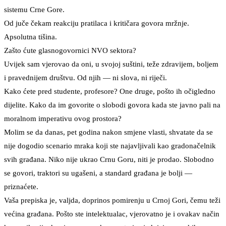
sistemu Crne Gore.
Od juče čekam reakciju pratilaca i kritičara govora mržnje.
Apsolutna tišina.
Zašto ćute glasnogovornici NVO sektora?
Uvijek sam vjerovao da oni, u svojoj suštini, teže zdravijem, boljem
i pravednijem društvu. Od njih — ni slova, ni riječi.
Kako ćete pred studente, profesore? One druge, pošto ih očigledno
dijelite. Kako da im govorite o slobodi govora kada ste javno pali na
moralnom imperativu ovog prostora?
Molim se da danas, pet godina nakon smjene vlasti, shvatate da se
nije dogodio scenario mraka koji ste najavljivali kao gradonačelnik
svih građana. Niko nije ukrao Crnu Goru, niti je prodao. Slobodno
se govori, traktori su ugašeni, a standard građana je bolji —
priznaćete.
Vaša prepiska je, valjda, doprinos pomirenju u Crnoj Gori, čemu teži
većina građana. Pošto ste intelektualac, vjerovatno je i ovakav način