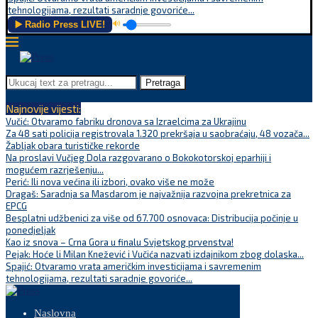
tehnologijama, rezultati saradnje govoriće...
▶️ Radio Press LIVE!
🔊
Pretraga
Najnovije vijesti:
Vučić: Otvaramo fabriku dronova sa Izraelcima za Ukrajinu
Za 48 sati policija registrovala 1.320 prekršaja u saobraćaju, 48 vozača...
Žabljak obara turističke rekorde
Na proslavi Vučjeg Dola razgovarano o Bokokotorskoj eparhiji i
mogućem razrješenju...
Perić: Ili nova većina ili izbori, ovako više ne može
Dragaš: Saradnja sa Masdarom je najvažnija razvojna prekretnica za
EPCG
Besplatni udžbenici za više od 67.700 osnovaca: Distribucija počinje u
ponedjeljak
Kao iz snova – Crna Gora u finalu Svjetskog prvenstva!
Pejak: Hoće li Milan Knežević i Vučića nazvati izdajnikom zbog dolaska...
Spajić: Otvaramo vrata američkim investicijama i savremenim
tehnologijama, rezultati saradnje govoriće...
Naslovna