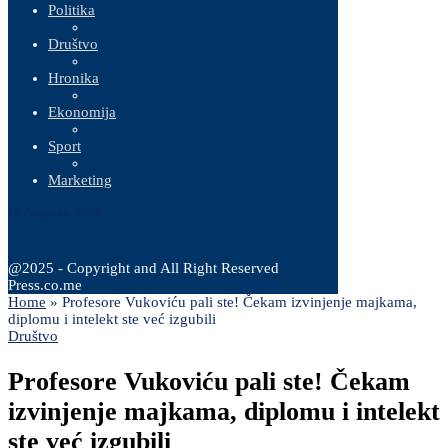
Politika
Društvo
Hronika
Ekonomija
Sport
Marketing
10 Augusta, 2026
@2025 - Copyright and All Right Reserved
Press.co.me
Home
»
Profesore Vukoviću pali ste! Čekam izvinjenje majkama,
diplomu i intelekt ste već izgubili
Društvo
Profesore Vukoviću pali ste! Čekam
izvinjenje majkama, diplomu i intelekt
ste već izgubili