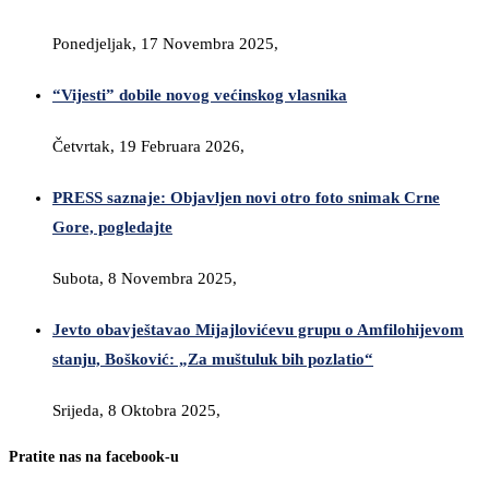
Ponedjeljak, 17 Novembra 2025,
“Vijesti” dobile novog većinskog vlasnika
Četvrtak, 19 Februara 2026,
PRESS saznaje: Objavljen novi otro foto snimak Crne
Gore, pogledajte
Subota, 8 Novembra 2025,
Jevto obavještavao Mijajlovićevu grupu o Amfilohijevom
stanju, Bošković: „Za muštuluk bih pozlatio“
Srijeda, 8 Oktobra 2025,
Pratite nas na facebook-u