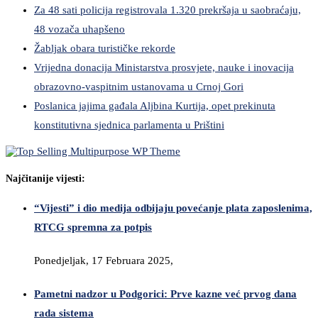
Za 48 sati policija registrovala 1.320 prekršaja u saobraćaju,
48 vozača uhapšeno
Žabljak obara turističke rekorde
Vrijedna donacija Ministarstva prosvjete, nauke i inovacija
obrazovno-vaspitnim ustanovama u Crnoj Gori
Poslanica jajima gađala Aljbina Kurtija, opet prekinuta
konstitutivna sjednica parlamenta u Prištini
Najčitanije vijesti:
“Vijesti” i dio medija odbijaju povećanje plata zaposlenima,
RTCG spremna za potpis
Ponedjeljak, 17 Februara 2025,
Pametni nadzor u Podgorici: Prve kazne već prvog dana
rada sistema