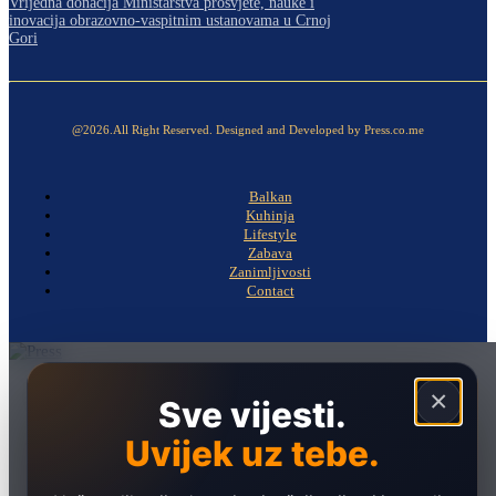
Vrijedna donacija Ministarstva prosvjete, nauke i
inovacija obrazovno-vaspitnim ustanovama u Crnoj
Gori
@2026.All Right Reserved. Designed and Developed by Press.co.me
Balkan
Kuhinja
Lifestyle
Zabava
Zanimljivosti
Contact
Naslovna
×
Sve vijesti.
Politika
Uvijek uz tebe.
Društvo
Hronika