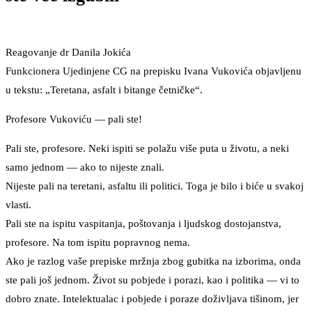
Reagovanje dr Danila Jokića
Funkcionera Ujedinjene CG na prepisku Ivana Vukovića objavljenu
u tekstu: „Teretana, asfalt i bitange četničke“.
Profesore Vukoviću — pali ste!
Pali ste, profesore. Neki ispiti se polažu više puta u životu, a neki
samo jednom — ako to nijeste znali.
Nijeste pali na teretani, asfaltu ili politici. Toga je bilo i biće u svakoj
vlasti.
Pali ste na ispitu vaspitanja, poštovanja i ljudskog dostojanstva,
profesore. Na tom ispitu popravnog nema.
Ako je razlog vaše prepiske mržnja zbog gubitka na izborima, onda
ste pali još jednom. Život su pobjede i porazi, kao i politika — vi to
dobro znate. Intelektualac i pobjede i poraze doživljava tišinom, jer