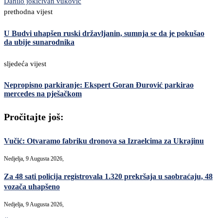
Danilo jokic
ivan vukovic
prethodna vijest
U Budvi uhapšen ruski državljanin, sumnja se da je pokušao
da ubije sunarodnika
sljedeća vijest
Nepropisno parkiranje: Ekspert Goran Đurović parkirao
mercedes na pješačkom
Pročitajte još:
Vučić: Otvaramo fabriku dronova sa Izraelcima za Ukrajinu
Nedjelja, 9 Augusta 2026,
Za 48 sati policija registrovala 1.320 prekršaja u saobraćaju, 48
vozača uhapšeno
Nedjelja, 9 Augusta 2026,