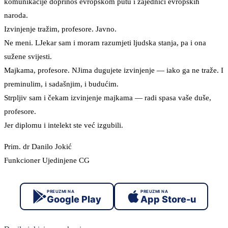
komunikacije doprinos evropskom putu i zajednici evropskih
naroda.
Izvinjenje tražim, profesore. Javno.
Ne meni. LJekar sam i moram razumjeti ljudska stanja, pa i ona
sužene svijesti.
Majkama, profesore. NJima dugujete izvinjenje — iako ga ne traže. I
preminulim, i sadašnjim, i budućim.
Strpljiv sam i čekam izvinjenje majkama — radi spasa vaše duše,
profesore.
Jer diplomu i intelekt ste već izgubili.
Prim. dr Danilo Jokić
Funkcioner Ujedinjene CG
PREUZMI NA
PREUZMI NA
Google Play
App Store-u