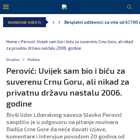
Besplatni udžbenici za više od 67.700 
NAJNOVIJE VIJESTI:
Kao iz snova – Crna Gora u finalu Svj
Pejak: Hoće li Milan Knežević i Vučića
Spajić: Otvaramo vrata američkim inve
Serbian Times: Vučić podijelio crkvu u
Delegacija EU: Crna Gora nije dio inici
Home
»
Perović: Uvijek sam bio i biću za suverenu Crnu Goru, ali nikad
za privatnu državu nastalu 2006. godine
Društvo
Politika
Perović: Uvijek sam bio i biću za
suverenu Crnu Goru, ali nikad za
privatnu državu nastalu 2006.
godine
Bivši lider Liberalnog saveza Slavko Perović
saopštio je u odgovoru na pitanje novinara
Radija Crne Gore da neće davati izjave,
komentare i intervjue povodom 20 godina od