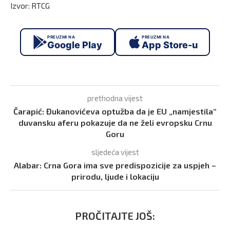
Izvor: RTCG
PREUZMI NA
PREUZMI NA
Google Play
App Store-u
prethodna vijest
Čarapić: Đukanovićeva optužba da je EU „namjestila“
duvansku aferu pokazuje da ne želi evropsku Crnu
Goru
sljedeća vijest
Alabar: Crna Gora ima sve predispozicije za uspjeh –
prirodu, ljude i lokaciju
PROČITAJTE JOŠ: