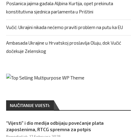
Poslanica jajima gađala Aljbina Kurtija, opet prekinuta
konstitutivna sjednica parlamenta u Prištini
Vučić: Ukrajini nikada nećemo praviti problem na putu ka EU
Ambasada Ukrajine u Hrvatskoj proslavlja Oluju, dok Vučić
dočekuje Zelenskog
NAJČITANIJE VIJESTI:
“Vijesti” i dio medija odbijaju povećanje plata
zaposlenima, RTCG spremna za potpis
Ponedjeljak, 17 Februara 2025,