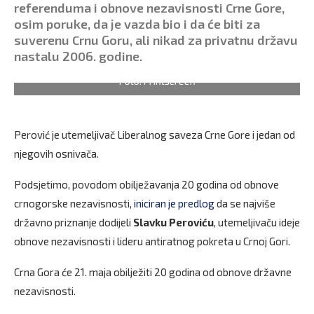
referenduma i obnove nezavisnosti Crne Gore,
osim poruke, da je vazda bio i da će biti za
suverenu Crnu Goru, ali nikad za privatnu državu
nastalu 2006. godine.
Foto: Printscreen
Perović je utemeljivač Liberalnog saveza Crne Gore i jedan od
njegovih osnivača.
Podsjetimo, povodom obilježavanja 20 godina od obnove
crnogorske nezavisnosti,
iniciran je predlog
da se najviše
državno priznanje dodijeli
Slavku Peroviću
, utemeljivaču ideje
obnove nezavisnosti i lideru antiratnog pokreta u Crnoj Gori.
Crna Gora će 21. maja obilježiti 20 godina od obnove državne
nezavisnosti.