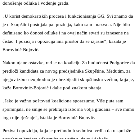
donošenje odluka i vođenje grada.
„U korist demokratskih procesa i funkcionisanja GG. Svi znamo da
je u Skupštini postojala pat pozicija, kako sam i nazvala. Nije bilo
definisano ko donosi odluke i na ovaj način stvari su iznesene na
čistac. I pozicija i opozicija ima prostor da se izjasne“, kazala je
Borovinić Bojović.
Nakon njene ostavke, red je na koaliciju Za budućnost Podgorice da
predloži kandidata za novog predsjednika Skupštine. Međutim, za
njegov izbor neophodno je obezbijediti skupštinsku većinu, koja je,
kaže Borovinić-Bojović i dalje pod znakom pitanja.
„Jako je važno poštovati koalicione sporazume. Više puta sam
spominjala, ne smije se prekrajati izborna volja građana – sve mimo
toga nije rješenje“, istakla je Borovinić Bojović.
Poziva i opoziciju, koja je prethodnih sedmica tvrdila da raspolaže