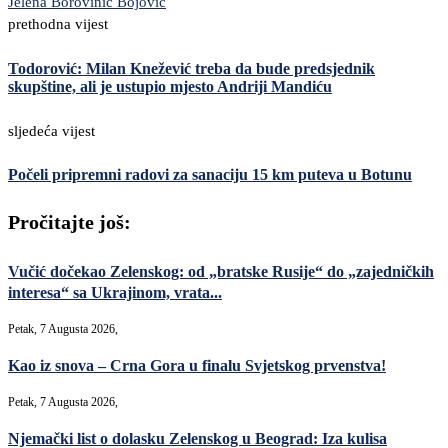
Jelena Borovinić Bojović
prethodna vijest
Todorović: Milan Knežević treba da bude predsjednik
skupštine, ali je ustupio mjesto Andriji Mandiću
sljedeća vijest
Počeli pripremni radovi za sanaciju 15 km puteva u Botunu
Pročitajte još:
Vučić dočekao Zelenskog: od „bratske Rusije“ do „zajedničkih
interesa“ sa Ukrajinom, vrata...
Petak, 7 Augusta 2026,
Kao iz snova – Crna Gora u finalu Svjetskog prvenstva!
Petak, 7 Augusta 2026,
Njemački list o dolasku Zelenskog u Beograd: Iza kulisa