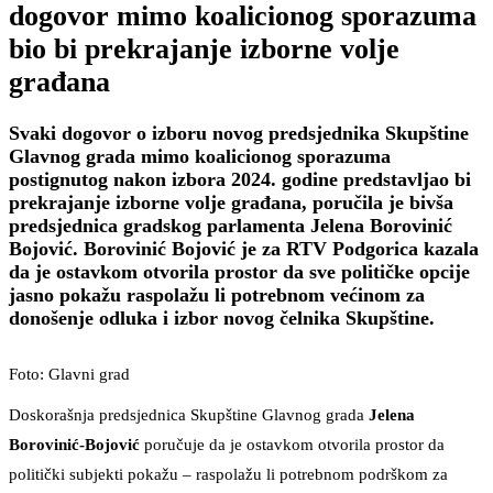
dogovor mimo koalicionog sporazuma
bio bi prekrajanje izborne volje
građana
Svaki dogovor o izboru novog predsjednika Skupštine
Glavnog grada mimo koalicionog sporazuma
postignutog nakon izbora 2024. godine predstavljao bi
prekrajanje izborne volje građana, poručila je bivša
predsjednica gradskog parlamenta Jelena Borovinić
Bojović. Borovinić Bojović je za RTV Podgorica kazala
da je ostavkom otvorila prostor da sve političke opcije
jasno pokažu raspolažu li potrebnom većinom za
donošenje odluka i izbor novog čelnika Skupštine.
Foto: Glavni grad
Doskorašnja predsjednica Skupštine Glavnog grada
Jelena
Borovinić-Bojović
poručuje da je ostavkom otvorila prostor da
politički subjekti pokažu – raspolažu li potrebnom podrškom za