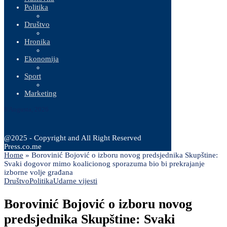
Politika
Društvo
Hronika
Ekonomija
Sport
Marketing
8 Augusta, 2026
@2025 - Copyright and All Right Reserved
Press.co.me
Home
»
Borovinić Bojović o izboru novog predsjednika Skupštine:
Svaki dogovor mimo koalicionog sporazuma bio bi prekrajanje
izborne volje građana
Društvo
Politika
Udarne vijesti
Borovinić Bojović o izboru novog
predsjednika Skupštine: Svaki