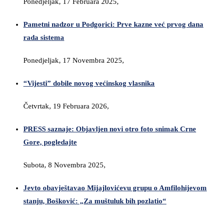
Ponedjeljak, 17 Februara 2025,
Pametni nadzor u Podgorici: Prve kazne već prvog dana
rada sistema
Ponedjeljak, 17 Novembra 2025,
“Vijesti” dobile novog većinskog vlasnika
Četvrtak, 19 Februara 2026,
PRESS saznaje: Objavljen novi otro foto snimak Crne
Gore, pogledajte
Subota, 8 Novembra 2025,
Jevto obavještavao Mijajlovićevu grupu o Amfilohijevom
stanju, Bošković: „Za muštuluk bih pozlatio“