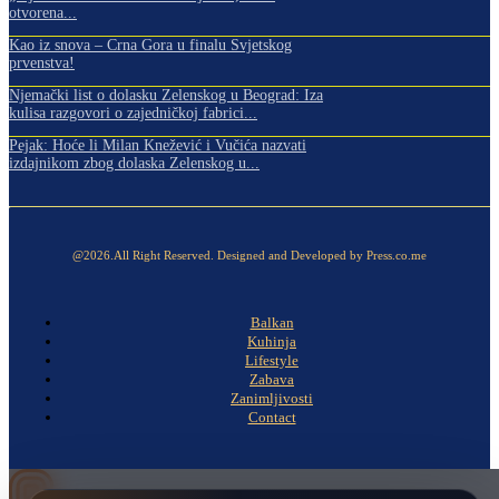
otvorena...
Kao iz snova – Crna Gora u finalu Svjetskog
prvenstva!
Njemački list o dolasku Zelenskog u Beograd: Iza
kulisa razgovori o zajedničkoj fabrici...
Pejak: Hoće li Milan Knežević i Vučića nazvati
izdajnikom zbog dolaska Zelenskog u...
@2026.All Right Reserved. Designed and Developed by Press.co.me
Balkan
Kuhinja
Lifestyle
Zabava
Zanimljivosti
Contact