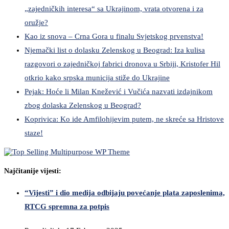
„zajedničkih interesa“ sa Ukrajinom, vrata otvorena i za
oružje?
Kao iz snova – Crna Gora u finalu Svjetskog prvenstva!
Njemački list o dolasku Zelenskog u Beograd: Iza kulisa
razgovori o zajedničkoj fabrici dronova u Srbiji, Kristofer Hil
otkrio kako srpska municija stiže do Ukrajine
Pejak: Hoće li Milan Knežević i Vučića nazvati izdajnikom
zbog dolaska Zelenskog u Beograd?
Koprivica: Ko ide Amfilohijevim putem, ne skreće sa Hristove
staze!
Najčitanije vijesti:
“Vijesti” i dio medija odbijaju povećanje plata zaposlenima,
RTCG spremna za potpis