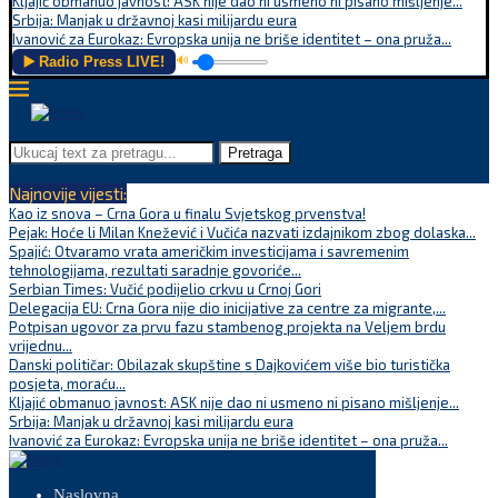
Kljajić obmanuo javnost: ASK nije dao ni usmeno ni pisano mišljenje...
Srbija: Manjak u državnoj kasi milijardu eura
Ivanović za Eurokaz: Evropska unija ne briše identitet – ona pruža...
▶️ Radio Press LIVE!
🔊
Pretraga
Najnovije vijesti:
Kao iz snova – Crna Gora u finalu Svjetskog prvenstva!
Pejak: Hoće li Milan Knežević i Vučića nazvati izdajnikom zbog dolaska...
Spajić: Otvaramo vrata američkim investicijama i savremenim
tehnologijama, rezultati saradnje govoriće...
Serbian Times: Vučić podijelio crkvu u Crnoj Gori
Delegacija EU: Crna Gora nije dio inicijative za centre za migrante,...
Potpisan ugovor za prvu fazu stambenog projekta na Veljem brdu
vrijednu...
Danski političar: Obilazak skupštine s Dajkovićem više bio turistička
posjeta, moraću...
Kljajić obmanuo javnost: ASK nije dao ni usmeno ni pisano mišljenje...
Srbija: Manjak u državnoj kasi milijardu eura
Ivanović za Eurokaz: Evropska unija ne briše identitet – ona pruža...
Naslovna