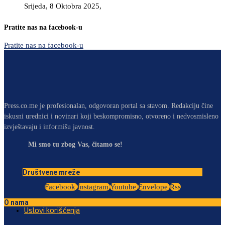
Srijeda, 8 Oktobra 2025,
Pratite nas na facebook-u
Pratite nas na facebook-u
Press.co.me je profesionalan, odgovoran portal sa stavom. Redakciju čine
iskusni urednici i novinari koji beskompromisno, otvoreno i nedvosmisleno
izvještavaju i informišu javnost.
Mi smo tu zbog Vas, čitamo se!
Društvene mreže
Facebook
Instagram
Youtube
Envelope
Rss
O nama
Uslovi korišćenja