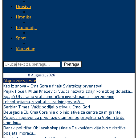
Društvo
Hronika
Ekonomija
Sport
Marketing
Pretraga
8 Augusta, 2026
Najnovije vijesti:
Kao iz snova – Crna Gora u finalu Svjetskog prvenstva!
Pejak: Hoće li Milan Knežević i Vučića nazvati izdajnikom zbog dolaska...
Spajić: Otvaramo vrata američkim investicijama i savremenim
tehnologijama, rezultati saradnje govoriće...
Serbian Times: Vučić podijelio crkvu u Crnoj Gori
Delegacija EU: Crna Gora nije dio inicijative za centre za migrante,...
Potpisan ugovor za prvu fazu stambenog projekta na Veljem brdu
vrijednu...
Danski političar: Obilazak skupštine s Dajkovićem više bio turistička
posjeta, moraću...