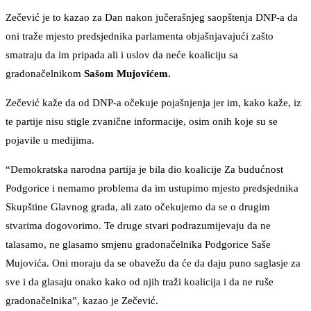
Zečević je to kazao za Dan nakon jučerašnjeg saopštenja DNP-a da
oni traže mjesto predsjednika parlamenta objašnjavajući zašto
smatraju da im pripada ali i uslov da neće koaliciju sa
gradonačelnikom
Sašom Mujovićem.
Zečević kaže da od DNP-a očekuje pojašnjenja jer im, kako kaže, iz
te partije nisu stigle zvanične informacije, osim onih koje su se
pojavile u medijima.
“Demokratska narodna partija je bila dio koalicije Za budućnost
Podgorice i nemamo problema da im ustupimo mjesto predsjednika
Skupštine Glavnog grada, ali zato očekujemo da se o drugim
stvarima dogovorimo. Te druge stvari podrazumijevaju da ne
talasamo, ne glasamo smjenu gradonačelnika Podgorice Saše
Mujovića. Oni moraju da se obavežu da će da daju puno saglasje za
sve i da glasaju onako kako od njih traži koalicija i da ne ruše
gradonačelnika”, kazao je Zečević.