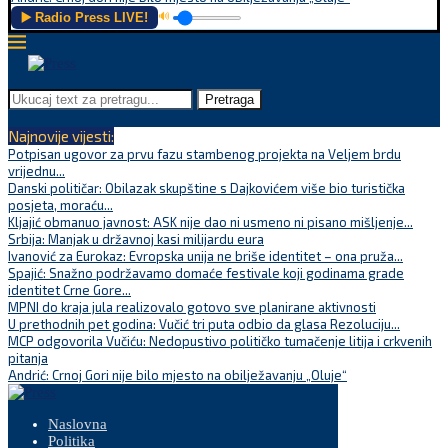
▶️ Radio Press LIVE!
🔊
Pretraga
Najnovije vijesti:
Potpisan ugovor za prvu fazu stambenog projekta na Veljem brdu
vrijednu...
Danski političar: Obilazak skupštine s Dajkovićem više bio turistička
posjeta, moraću...
Kljajić obmanuo javnost: ASK nije dao ni usmeno ni pisano mišljenje...
Srbija: Manjak u državnoj kasi milijardu eura
Ivanović za Eurokaz: Evropska unija ne briše identitet – ona pruža...
Spajić: Snažno podržavamo domaće festivale koji godinama grade
identitet Crne Gore...
MPNI do kraja jula realizovalo gotovo sve planirane aktivnosti
U prethodnih pet godina: Vučić tri puta odbio da glasa Rezoluciju...
MCP odgovorila Vučiću: Nedopustivo političko tumačenje litija i crkvenih
pitanja
Andrić: Crnoj Gori nije bilo mjesto na obilježavanju „Oluje“
Naslovna
Politika