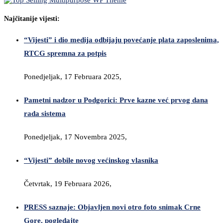
Najčitanije vijesti:
“Vijesti” i dio medija odbijaju povećanje plata zaposlenima,
RTCG spremna za potpis
Ponedjeljak, 17 Februara 2025,
Pametni nadzor u Podgorici: Prve kazne već prvog dana
rada sistema
Ponedjeljak, 17 Novembra 2025,
“Vijesti” dobile novog većinskog vlasnika
Četvrtak, 19 Februara 2026,
PRESS saznaje: Objavljen novi otro foto snimak Crne
Gore, pogledajte