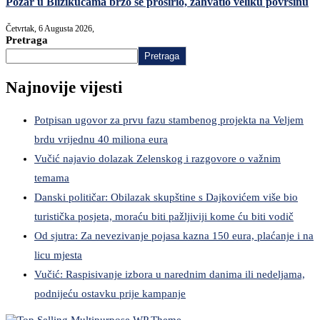
Požar u Blizikućama brzo se proširio, zahvatio veliku površinu
Četvrtak, 6 Augusta 2026,
Pretraga
Pretraga
Najnovije vijesti
Potpisan ugovor za prvu fazu stambenog projekta na Veljem
brdu vrijednu 40 miliona eura
Vučić najavio dolazak Zelenskog i razgovore o važnim
temama
Danski političar: Obilazak skupštine s Dajkovićem više bio
turistička posjeta, moraću biti pažljiviji kome ću biti vodič
Od sjutra: Za nevezivanje pojasa kazna 150 eura, plaćanje i na
licu mjesta
Vučić: Raspisivanje izbora u narednim danima ili nedeljama,
podnijeću ostavku prije kampanje