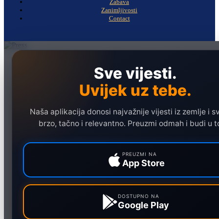
Zabava
Zanimljivosti
Contact
Naslovna
Sve vijesti.
Politika
Uvijek uz tebe.
Društvo
Hronika
Naša aplikacija donosi najvažnije vijesti iz zemlje i sv
Ekonomija
brzo, tačno i relevantno. Preuzmi odmah i budi u t
Sport
Marketing
PREUZMI NA
App Store
DOSTUPNO NA
Google Play