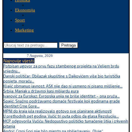
Hronika
Ekonomija
Sport
Marketing
Pretraga
7 Augusta, 2026
Najnovije vijesti:
Potpisan ugovor za prvu fazu stambenog projekta na Veljem brdu
vrijednu...
Danski političar: Obilazak skupštine s Dajkovićem više bio turistička
posjeta, moraću...
Kljajić obmanuo javnost: ASK nije dao ni usmeno ni pisano mišljenje...
Srbija: Manjak u državnoj kasi milijardu eura
Ivanović za Eurokaz: Evropska unija ne briše identitet – ona pruža...
Spajić: Snažno podržavamo domaće festivale koji godinama grade
identitet Crne Gore...
MPNI do kraja jula realizovalo gotovo sve planirane aktivnosti
U prethodnih pet godina: Vučić tri puta odbio da glasa Rezoluciju...
MCP odgovorila Vučiću: Nedopustivo političko tumačenje litija i crkvenih
pitanja
Andrić: Crnoj Gori nije bilo mjesto na obilježavanju „Oluje“