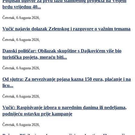
Potpisan ugovor za prvu fazu stambenog projekta na Veljem
brdu vrijednu 40...
Četvrtak, 6 Augusta 2026,
Vučić najavio dolazak Zelenskog i razgovore o važnim temama
Četvrtak, 6 Augusta 2026,
Danski političar: Obilazak skupštine s Dajkovićem više bio
turistička posjeta, moraću biti...
Četvrtak, 6 Augusta 2026,
Od sjutra: Za nevezivanje pojasa kazna 150 eura, plaćanje i na
licu...
Četvrtak, 6 Augusta 2026,
Vučić: Raspisivanje izbora u narednim danima ili nedeljama,
podnijeću ostavku prije kampanje
Četvrtak, 6 Augusta 2026,