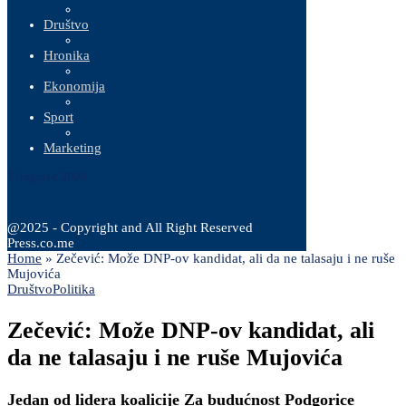
Društvo
Hronika
Ekonomija
Sport
Marketing
7 Augusta, 2026
@2025 - Copyright and All Right Reserved
Press.co.me
Home
»
Zečević: Može DNP-ov kandidat, ali da ne talasaju i ne ruše
Mujovića
Društvo
Politika
Zečević: Može DNP-ov kandidat, ali
da ne talasaju i ne ruše Mujovića
Jedan od lidera koalicije Za budućnost Podgorice