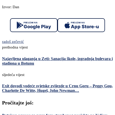
Izvor: Dan
PREUZMI NA
PREUZMI NA
Google Play
App Store-u
radoš zečević
prethodna vijest
Najavljena ulaganja u Zeti: Sanacija škole, izgradnja bulevara i
stadiona u Botunu
sljedeća vijest
Exit dovodi vodeće svjetske zvijezde u Crnu Goru – Peggy Gou,
Charlotte De Witte, Hugel, John Newman…
Pročitajte još: