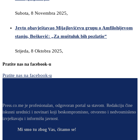
Subota, 8 Novembra 2025,
Jevto obavještavao Mijajlovićevu grupu o Amfilohijevom
stanju, Bošković: „Za muštuluk bih pozlatio“
Srijeda, 8 Oktobra 2025,
Pratite nas na facebook-u
Pratite nas na facebook-u
Press.co.me je profesionalan, odgovoran portal sa stavom. Redakciju čine
iskusni urednici i novinari koji beskompromisno, otvoreno i nedvosmisleno
izvještavaju i informišu javnost.
Mi smo tu zbog Vas, čitamo se!