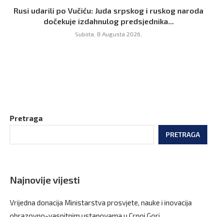
Rusi udarili po Vučiću: Juda srpskog i ruskog naroda
dočekuje izdahnulog predsjednika...
Subota, 8 Augusta 2026,
Pretraga
PRETRAGA
Najnovije vijesti
Vrijedna donacija Ministarstva prosvjete, nauke i inovacija
obrazovno-vaspitnim ustanovama u Crnoj Gori