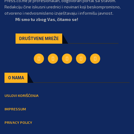
Press.co.me je profesionalan, odgovoran portal sa stavom.
Redakciju čine iskusni urednici i novinari koji beskompromisno,
otvoreno i nedvosmisleno izvještavaju i informišu javnost.
Mi smo tu zbog Vas, čitamo se!
DRUŠTVENE MREŽE
O NAMA
USLOVI KORIŠĆENJA
IMPRESSUM
PRIVACY POLICY