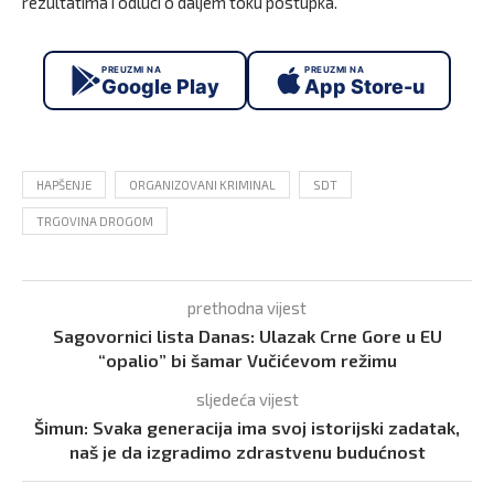
rezultatima i odluci o daljem toku postupka.
PREUZMI NA
PREUZMI NA
Google Play
App Store-u
HAPŠENJE
ORGANIZOVANI KRIMINAL
SDT
TRGOVINA DROGOM
prethodna vijest
Sagovornici lista Danas: Ulazak Crne Gore u EU
“opalio” bi šamar Vučićevom režimu
sljedeća vijest
Šimun: Svaka generacija ima svoj istorijski zadatak,
naš je da izgradimo zdrastvenu budućnost