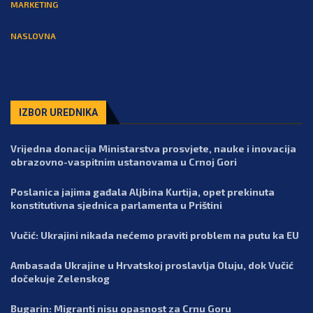
MARKETING
NASLOVNA
IZBOR UREDNIKA
Vrijedna donacija Ministarstva prosvjete, nauke i inovacija
obrazovno-vaspitnim ustanovama u Crnoj Gori
Poslanica jajima gađala Aljbina Kurtija, opet prekinuta
konstitutivna sjednica parlamenta u Prištini
Vučić: Ukrajini nikada nećemo praviti problem na putu ka EU
Ambasada Ukrajine u Hrvatskoj proslavlja Oluju, dok Vučić
dočekuje Zelenskog
Bugarin: Migranti nisu opasnost za Crnu Goru