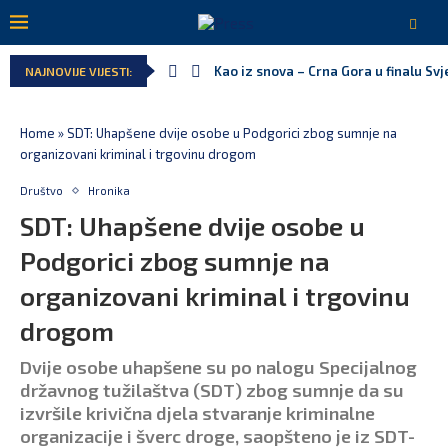
Kao iz snova – Crna Gora u finalu Sv
NAJNOVIJE VIJESTI:
Pejak: Hoće li Milan Knežević i Vučić
Spajić: Otvaramo vrata američkim inv
Serbian Times: Vučić podijelio crkvu 
Delegacija EU: Crna Gora nije dio inic
Potpisan ugovor za prvu fazu stamben
Home
»
SDT: Uhapšene dvije osobe u Podgorici zbog sumnje na
organizovani kriminal i trgovinu drogom
Društvo
Hronika
SDT: Uhapšene dvije osobe u
Podgorici zbog sumnje na
organizovani kriminal i trgovinu
drogom
Dvije osobe uhapšene su po nalogu Specijalnog
državnog tužilaštva (SDT) zbog sumnje da su
izvršile krivična djela stvaranje kriminalne
organizacije i šverc droge, saopšteno je iz SDT-