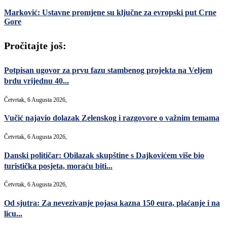
Marković: Ustavne promjene su ključne za evropski put Crne
Gore
Pročitajte još:
Potpisan ugovor za prvu fazu stambenog projekta na Veljem
brdu vrijednu 40...
Četvrtak, 6 Augusta 2026,
Vučić najavio dolazak Zelenskog i razgovore o važnim temama
Četvrtak, 6 Augusta 2026,
Danski političar: Obilazak skupštine s Dajkovićem više bio
turistička posjeta, moraću biti...
Četvrtak, 6 Augusta 2026,
Od sjutra: Za nevezivanje pojasa kazna 150 eura, plaćanje i na
licu...