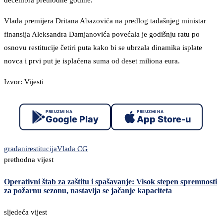
Vlada premijera Dritana Abazovića na predlog tadašnjeg ministar
finansija Aleksandra Damjanovića povećala je godišnju ratu po
osnovu restitucije četiri puta kako bi se ubrzala dinamika isplate
novca i prvi put je isplaćena suma od deset miliona eura.
Izvor: Vijesti
PREUZMI NA
PREUZMI NA
Google Play
App Store-u
građani
restitucija
Vlada CG
prethodna vijest
Operativni štab za zaštitu i spašavanje: Visok stepen spremnosti
za požarnu sezonu, nastavlja se jačanje kapaciteta
sljedeća vijest