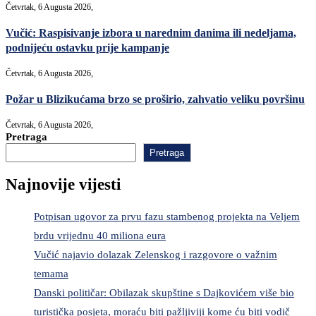
Četvrtak, 6 Augusta 2026,
Vučić: Raspisivanje izbora u narednim danima ili nedeljama,
podnijeću ostavku prije kampanje
Četvrtak, 6 Augusta 2026,
Požar u Blizikućama brzo se proširio, zahvatio veliku površinu
Četvrtak, 6 Augusta 2026,
Pretraga
Pretraga
Najnovije vijesti
Potpisan ugovor za prvu fazu stambenog projekta na Veljem
brdu vrijednu 40 miliona eura
Vučić najavio dolazak Zelenskog i razgovore o važnim
temama
Danski političar: Obilazak skupštine s Dajkovićem više bio
turistička posjeta, moraću biti pažljiviji kome ću biti vodič