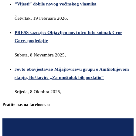
“Vijesti” dobile novog većinskog vlasnika
Četvrtak, 19 Februara 2026,
PRESS saznaje: Objavljen novi otro foto snimak Crne
Gore, pogledajte
Subota, 8 Novembra 2025,
Jevto obavještavao Mijajlovićevu grupu o Amfilohijevom
stanju, Bošković: „Za muštuluk bih pozlatio“
Srijeda, 8 Oktobra 2025,
Pratite nas na facebook-u