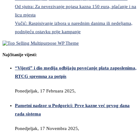
Od sjutra: Za nevezivanje pojasa kazna 150 eura, plaćanje i na
licu mjesta
Vučić: Raspisivanje izbora u narednim danima ili nedeljama,
podnijeću ostavku prije kampanje
Najčitanije vijesti:
“Vijesti” i dio medija odbijaju povećanje plata zaposlenima,
RTCG spremna za potpis
Ponedjeljak, 17 Februara 2025,
Pametni nadzor u Podgorici: Prve kazne već prvog dana
rada sistema
Ponedjeljak, 17 Novembra 2025,