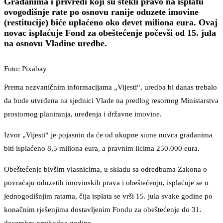
Građanima i privredi koji su stekli pravo na isplatu
ovogodišnje rate po osnovu ranije oduzete imovine
(restitucije) biće uplaćeno oko devet miliona eura. Ovaj
novac isplaćuje Fond za obeštećenje počevši od 15. jula
na osnovu Vladine uredbe.
Foto: Pixabay
Prema nezvaničnim informacijama „Vijesti“, uredba bi danas trebalo
da bude utvrđena na sjednici Vlade na predlog resornog Ministarstva
prostornog planiranja, uređenja i državne imovine.
Izvor „Vijesti“ je pojasnio da će od ukupne sume novca građanima
biti isplaćeno 8,5 miliona eura, a pravnim licima 250.000 eura.
Obeštećenje bivšim vlasnicima, u skladu sa odredbama Zakona o
povraćaju oduzetih imovinskih prava i obeštećenju, isplaćuje se u
jednogodišnjim ratama, čija isplata se vrši 15. jula svake godine po
konačnim rješenjima dostavljenim Fondu za obeštećenje do 31.
decembra prethodne godine.