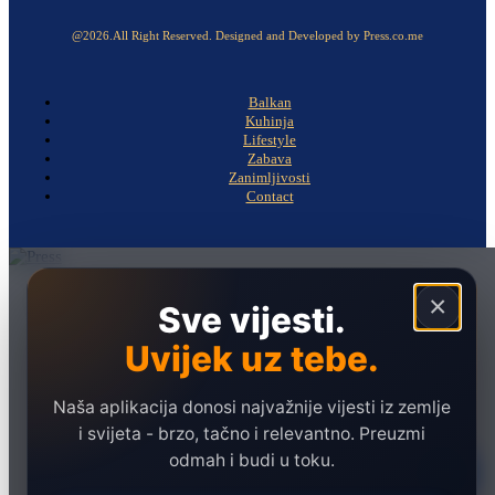
@2026.All Right Reserved. Designed and Developed by Press.co.me
Balkan
Kuhinja
Lifestyle
Zabava
Zanimljivosti
Contact
Naslovna
×
Sve vijesti.
Politika
Uvijek uz tebe.
Društvo
Hronika
Naša aplikacija donosi najvažnije vijesti iz zemlje
Ekonomija
i svijeta - brzo, tačno i relevantno. Preuzmi
odmah i budi u toku.
Sport