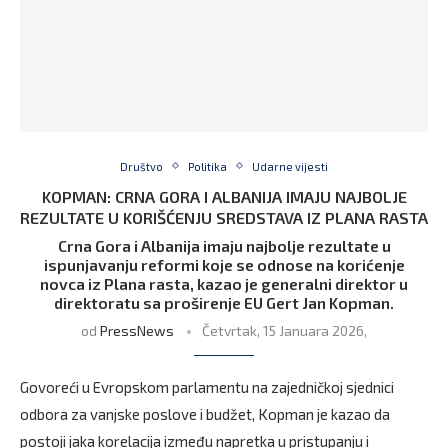
Društvo
Politika
Udarne vijesti
KOPMAN: CRNA GORA I ALBANIJA IMAJU NAJBOLJE
REZULTATE U KORIŠĆENJU SREDSTAVA IZ PLANA RASTA
Crna Gora i Albanija imaju najbolje rezultate u
ispunjavanju reformi koje se odnose na korićenje
novca iz Plana rasta, kazao je generalni direktor u
direktoratu sa proširenje EU Gert Jan Kopman.
od
PressNews
Četvrtak, 15 Januara 2026,
Govoreći u Evropskom parlamentu na zajedničkoj sjednici
odbora za vanjske poslove i budžet, Kopman je kazao da
postoji jaka korelacija između napretka u pristupanju i