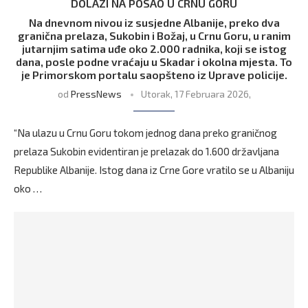
DOLAZI NA POSAO U CRNU GORU
Na dnevnom nivou iz susjedne Albanije, preko dva
granična prelaza, Sukobin i Božaj, u Crnu Goru, u ranim
jutarnjim satima uđe oko 2.000 radnika, koji se istog
dana, posle podne vraćaju u Skadar i okolna mjesta. To
je Primorskom portalu saopšteno iz Uprave policije.
od
PressNews
Utorak, 17 Februara 2026,
“Na ulazu u Crnu Goru tokom jednog dana preko graničnog
prelaza Sukobin evidentiran je prelazak do 1.600 državljana
Republike Albanije. Istog dana iz Crne Gore vratilo se u Albaniju
oko …