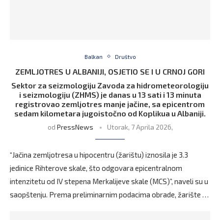
Balkan
Društvo
ZEMLJOTRES U ALBANIJI, OSJETIO SE I U CRNOJ GORI
Sektor za seizmologiju Zavoda za hidrometeorologiju
i seizmologiju (ZHMS) je danas u 13 sati i 13 minuta
registrovao zemljotres manje jačine, sa epicentrom
sedam kilometara jugoistočno od Koplikua u Albaniji.
od
PressNews
Utorak, 7 Aprila 2026,
“Jačina zemljotresa u hipocentru (žarištu) iznosila je 3.3
jedinice Rihterove skale, što odgovara epicentralnom
intenzitetu od IV stepena Merkalijeve skale (MCS)”, naveli su u
saopštenju. Prema preliminarnim podacima obrade, žarište …