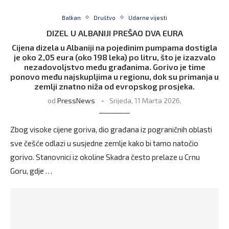
Balkan
Društvo
Udarne vijesti
DIZEL U ALBANIJI PREŠAO DVA EURA
Cijena dizela u Albaniji na pojedinim pumpama dostigla
je oko 2,05 eura (oko 198 leka) po litru, što je izazvalo
nezadovoljstvo među građanima. Gorivo je time
ponovo među najskupljima u regionu, dok su primanja u
zemlji znatno niža od evropskog prosjeka.
od
PressNews
Srijeda, 11 Marta 2026,
Zbog visoke cijene goriva, dio građana iz pograničnih oblasti
sve češće odlazi u susjedne zemlje kako bi tamo natočio
gorivo. Stanovnici iz okoline Skadra često prelaze u Crnu
Goru, gdje …