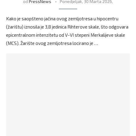
od
PressNews
Ponedjeljak, 30 Marta 2026,
Kako je saopšteno jačina ovog zemljotresa u hipocentru
(žarištu) iznosila je 3,8 jedinica Rihterove skale, što odgovara
epicentralnom intenzitetu od V-VI stepeni Merkalijeve skale
(MCS). Žarište ovog zemljotresa locirano je …