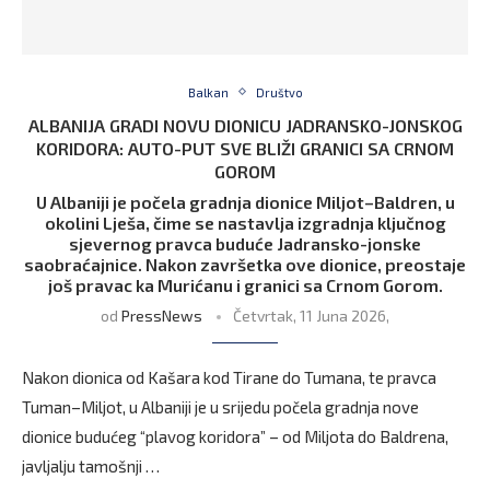
Balkan
Društvo
ALBANIJA GRADI NOVU DIONICU JADRANSKO-JONSKOG
KORIDORA: AUTO-PUT SVE BLIŽI GRANICI SA CRNOM
GOROM
U Albaniji je počela gradnja dionice Miljot–Baldren, u
okolini Lješa, čime se nastavlja izgradnja ključnog
sjevernog pravca buduće Jadransko-jonske
saobraćajnice. Nakon završetka ove dionice, preostaje
još pravac ka Murićanu i granici sa Crnom Gorom.
od
PressNews
Četvrtak, 11 Juna 2026,
Nakon dionica od Kašara kod Tirane do Tumana, te pravca
Tuman–Miljot, u Albaniji je u srijedu počela gradnja nove
dionice budućeg “plavog koridora” – od Miljota do Baldrena,
javljalju tamošnji …