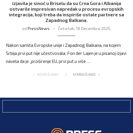
izjavila je sinoć u Briselu da su Crna Gora i Albanija
ostvarile impresivan napredak u procesu evropskih
integracija, koji treba da inspiriše ostale partnere sa
Zapadnog Balkana.
od
PressNews
Četvrtak, 18 Decembra 2025,
Nakon samita Evropske unije i Zapadnog Balkana, na kojem
Srbija prvi put nije učestvovala, Fon der Lajen je u pisanoj izjavi
navela da je „proširenje EU, prvi put u više …
NOVIJI ČLANCI
STARIJI ČLANCI