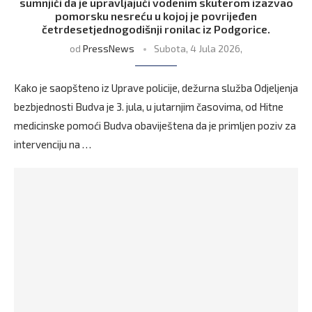
sumnjiči da je upravljajući vodenim skuterom izazvao
pomorsku nesreću u kojoj je povrijeđen
četrdesetjednogodišnji ronilac iz Podgorice.
od
PressNews
Subota, 4 Jula 2026,
Kako je saopšteno iz Uprave policije, dežurna služba Odjeljenja
bezbjednosti Budva je 3. jula, u jutarnjim časovima, od Hitne
medicinske pomoći Budva obaviještena da je primljen poziv za
intervenciju na …