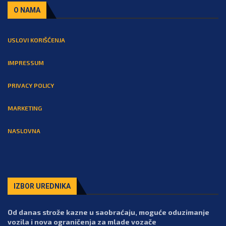
O NAMA
USLOVI KORIŠĆENJA
IMPRESSUM
PRIVACY POLICY
MARKETING
NASLOVNA
IZBOR UREDNIKA
Od danas strože kazne u saobraćaju, moguće oduzimanje
vozila i nova ograničenja za mlade vozače