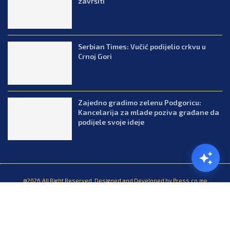
završiti
Serbian Times: Vučić podijelio crkvu u
Crnoj Gori
Zajedno gradimo zelenu Podgoricu:
Kancelarija za mlade poziva građane da
podijele svoje ideje
@2026.All Right Reserved. Designed and Developed by Press.co.me
Balkan
Kuhinja
Lifestyle
Zabava
Zanimljivosti
Contact