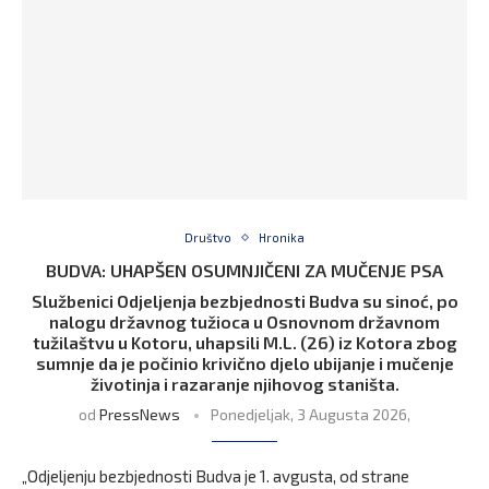
Društvo
Hronika
BUDVA: UHAPŠEN OSUMNJIČENI ZA MUČENJE PSA
Službenici Odjeljenja bezbjednosti Budva su sinoć, po
nalogu državnog tužioca u Osnovnom državnom
tužilaštvu u Kotoru, uhapsili M.L. (26) iz Kotora zbog
sumnje da je počinio krivično djelo ubijanje i mučenje
životinja i razaranje njihovog staništa.
od
PressNews
Ponedjeljak, 3 Augusta 2026,
„Odjeljenju bezbjednosti Budva je 1. avgusta, od strane