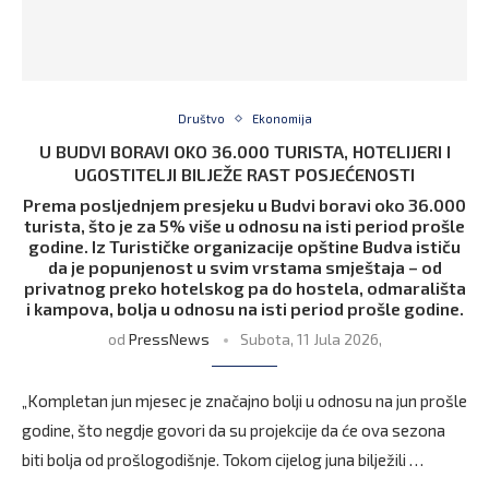
Društvo
Ekonomija
U BUDVI BORAVI OKO 36.000 TURISTA, HOTELIJERI I
UGOSTITELJI BILJEŽE RAST POSJEĆENOSTI
Prema posljednjem presjeku u Budvi boravi oko 36.000
turista, što je za 5% više u odnosu na isti period prošle
godine. Iz Turističke organizacije opštine Budva ističu
da je popunjenost u svim vrstama smještaja – od
privatnog preko hotelskog pa do hostela, odmarališta
i kampova, bolja u odnosu na isti period prošle godine.
od
PressNews
Subota, 11 Jula 2026,
„Kompletan jun mjesec je značajno bolji u odnosu na jun prošle
godine, što negdje govori da su projekcije da će ova sezona
biti bolja od prošlogodišnje. Tokom cijelog juna bilježili …