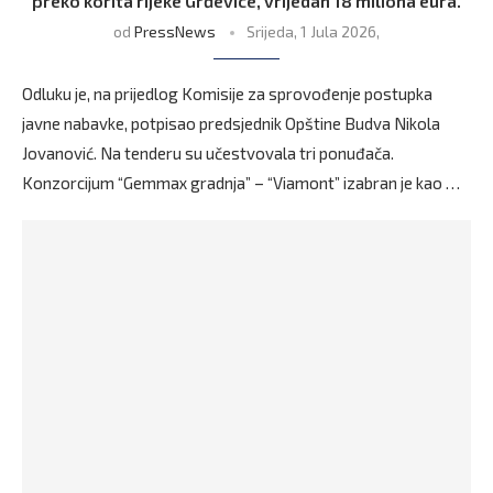
preko korita rijeke Grđevice, vrijedan 18 miliona eura.
od
PressNews
Srijeda, 1 Jula 2026,
Odluku je, na prijedlog Komisije za sprovođenje postupka
javne nabavke, potpisao predsjednik Opštine Budva Nikola
Jovanović. Na tenderu su učestvovala tri ponuđača.
Konzorcijum “Gemmax gradnja” – “Viamont” izabran je kao …