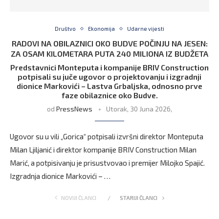
Društvo
Ekonomija
Udarne vijesti
RADOVI NA OBILAZNICI OKO BUDVE POČINJU NA JESEN:
ZA OSAM KILOMETARA PUTA 240 MILIONA IZ BUDŽETA
Predstavnici Monteputa i kompanije BRIV Construction
potpisali su juče ugovor o projektovanju i izgradnji
dionice Markovići – Lastva Grbaljska, odnosno prve
faze obilaznice oko Budve.
od
PressNews
Utorak, 30 Juna 2026,
Ugovor su u vili „Gorica“ potpisali izvršni direktor Monteputa
Milan Ljiljanić i direktor kompanije BRIV Construction Milan
Marić, a potpisivanju je prisustvovao i premijer Milojko Spajić.
Izgradnja dionice Markovići – …
NOVIJI ČLANCI
STARIJI ČLANCI