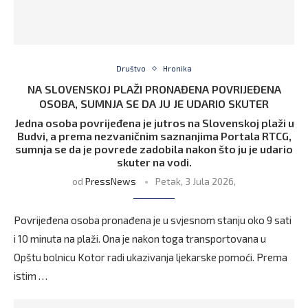
Društvo
Hronika
NA SLOVENSKOJ PLAŽI PRONAĐENA POVRIJEĐENA
OSOBA, SUMNJA SE DA JU JE UDARIO SKUTER
Jedna osoba povrijeđena je jutros na Slovenskoj plaži u
Budvi, a prema nezvaničnim saznanjima Portala RTCG,
sumnja se da je povrede zadobila nakon što ju je udario
skuter na vodi.
od
PressNews
Petak, 3 Jula 2026,
Povrijeđena osoba pronađena je u svjesnom stanju oko 9 sati
i 10 minuta na plaži. Ona je nakon toga transportovana u
Opštu bolnicu Kotor radi ukazivanja ljekarske pomoći. Prema
istim …