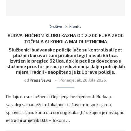
Društvo
Hronika
BUDVA: NOĆNOM KLUBU KAZNA OD 2.200 EURA ZBOG
TOČENJA ALKOHOLA MALOLJETNICIMA
Službenici budvanske policije juče su kontrolisali pet
plažnih barova i tom prilikom legitimisali 85 lica.
Izvršen je pregled 62 lica, dok je pet lica dovedeno u
službene prostorije radi preduzimanja daljih policijskih
mjera i radnji - saopšteno je iz Uprave policije.
od
PressNews
Ponedjeljak, 20 Jula 2026,
Dodaju da su službenici Odjeljenja bezbjednosti Budva, u
saradnji sa nadležnim lokalnim i državnim inspekcijama,
sproveli ciljanu kontrolu noćnog kluba „C.“, u kojem je nastupao
estradni umjetnik D.D. – Tokom …