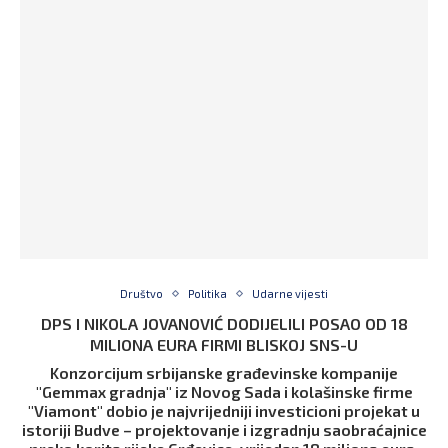
Društvo
Politika
Udarne vijesti
DPS I NIKOLA JOVANOVIĆ DODIJELILI POSAO OD 18
MILIONA EURA FIRMI BLISKOJ SNS-U
Konzorcijum srbijanske građevinske kompanije
"Gemmax gradnja" iz Novog Sada i kolašinske firme
"Viamont" dobio je najvrijedniji investicioni projekat u
istoriji Budve – projektovanje i izgradnju saobraćajnice