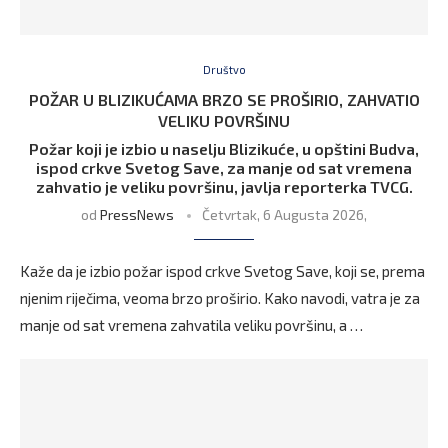
Društvo
POŽAR U BLIZIKUĆAMA BRZO SE PROŠIRIO, ZAHVATIO
VELIKU POVRŠINU
Požar koji je izbio u naselju Blizikuće, u opštini Budva,
ispod crkve Svetog Save, za manje od sat vremena
zahvatio je veliku površinu, javlja reporterka TVCG.
od
PressNews
Četvrtak, 6 Augusta 2026,
Kaže da je izbio požar ispod crkve Svetog Save, koji se, prema
njenim riječima, veoma brzo proširio. Kako navodi, vatra je za
manje od sat vremena zahvatila veliku površinu, a …