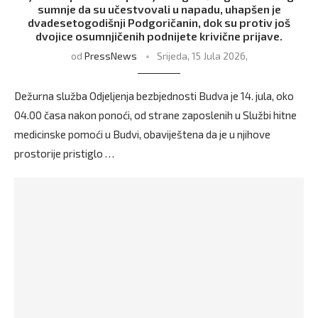
sumnje da su učestvovali u napadu, uhapšen je
dvadesetogodišnji Podgoričanin, dok su protiv još
dvojice osumnjičenih podnijete krivične prijave.
od
PressNews
Srijeda, 15 Jula 2026,
Dežurna služba Odjeljenja bezbjednosti Budva je 14. jula, oko
04.00 časa nakon ponoći, od strane zaposlenih u Službi hitne
medicinske pomoći u Budvi, obaviještena da je u njihove
prostorije pristiglo …