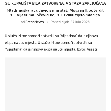
SU KUPALIŠTA BILA ZATVORENA, A STAZA ZAKLJUČANA
Mlađi muškarac udavio se na plaži Mogren II, potvrdili
su "Vijestima" očevici koji su izvukli tijelo mladića.
od
PressNews
Ponedjeljak, 27 Jula 2026,
U službi Hitne pomoći potvrdili su “Vijestima” da je njihova
ekipa na licu mjesta. U službi Hitne pomoći potvrdili su
“Vijestima” da je njihova ekipa na licu mjesta. Izvor: Vijesti