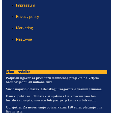
Impressum
Privacy policy
Marketing
Naslovna
Izbor urednika
Potpisan ugovor za prvu fazu stambenog projekta na Veljem
brdu vrijednu 40 miliona eura
Vučić najavio dolazak Zelenskog i razgovore o važnim temama
Danski političar: Obilazak skupštine s Dajkovićem više bio
turistička posjeta, moraću biti pažljiviji kome ću biti vodič
Od sjutra: Za nevezivanje pojasa kazna 150 eura, plaćanje i na
licu mjesta