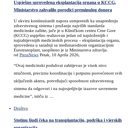
Uspješno sprovedena eksplantacija organa u KCCG,
Ministarstvo zahvalilo porodici preminulog donora
U okviru kontinuiranih napora usmjerenih ka unapređenju
zdravstvenog sistema i pružanju najviših standarda
medicinske zaštite, juče je u Kliničkom centru Crne Gore
(KCCG) uspješno realizovan jedan od najsloženijih i
najzahtjevnijih medicinskih procesa – eksplantacija organa,
sprovedena u saradnji sa međunarodnom organizacijom
Eurotransplant, saopšteno je iz Ministarstva zdravlja.
od
PressNews
Petak, 10 Aprila 2026,
“Ovaj medicinski poduhvat zahtijevao je visok nivo
stručnosti, preciznu koordinaciju i potpunu posvećenost svih
uključenih aktera, potvrđujući sposobnost zdravstvenog
sistema da odgovori i na najosjetljivije izazove savremene
medicine”, ističu iz …
Društvo
Stotinu ljudi čeka na transplantaciju, podrška i vjerskih
organizacija