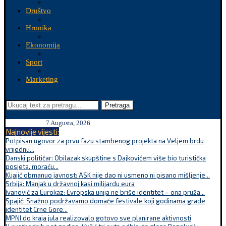
Društvo
Hronika
Ekonomija
Sport
Marketing
Pretraga
7 Augusta, 2026
Najnovije vijesti:
Potpisan ugovor za prvu fazu stambenog projekta na Veljem brdu
vrijednu...
Danski političar: Obilazak skupštine s Dajkovićem više bio turistička
posjeta, moraću...
Kljajić obmanuo javnost: ASK nije dao ni usmeno ni pisano mišljenje...
Srbija: Manjak u državnoj kasi milijardu eura
Ivanović za Eurokaz: Evropska unija ne briše identitet – ona pruža...
Spajić: Snažno podržavamo domaće festivale koji godinama grade
identitet Crne Gore...
MPNI do kraja jula realizovalo gotovo sve planirane aktivnosti