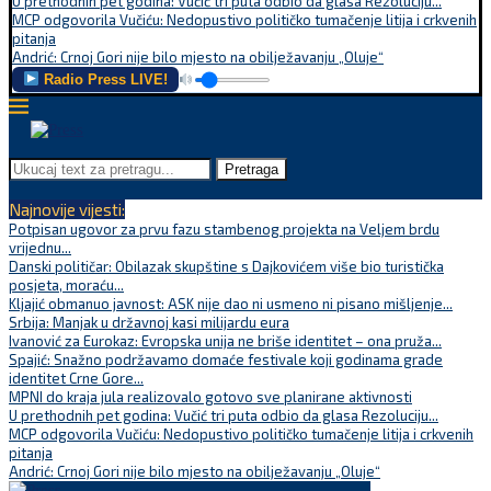
U prethodnih pet godina: Vučić tri puta odbio da glasa Rezoluciju...
MCP odgovorila Vučiću: Nedopustivo političko tumačenje litija i crkvenih
pitanja
Andrić: Crnoj Gori nije bilo mjesto na obilježavanju „Oluje“
Radio Press LIVE!
Pretraga
Najnovije vijesti:
Potpisan ugovor za prvu fazu stambenog projekta na Veljem brdu
vrijednu...
Danski političar: Obilazak skupštine s Dajkovićem više bio turistička
posjeta, moraću...
Kljajić obmanuo javnost: ASK nije dao ni usmeno ni pisano mišljenje...
Srbija: Manjak u državnoj kasi milijardu eura
Ivanović za Eurokaz: Evropska unija ne briše identitet – ona pruža...
Spajić: Snažno podržavamo domaće festivale koji godinama grade
identitet Crne Gore...
MPNI do kraja jula realizovalo gotovo sve planirane aktivnosti
U prethodnih pet godina: Vučić tri puta odbio da glasa Rezoluciju...
MCP odgovorila Vučiću: Nedopustivo političko tumačenje litija i crkvenih
pitanja
Andrić: Crnoj Gori nije bilo mjesto na obilježavanju „Oluje“