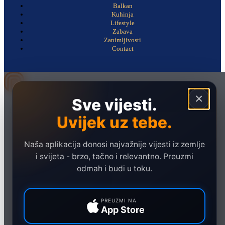
Balkan
Kuhinja
Lifestyle
Zabava
Zanimljivosti
Contact
×
Sve vijesti.
Naslovna
Politika
Uvijek uz tebe.
Društvo
Naša aplikacija donosi najvažnije vijesti iz zemlje
Hronika
i svijeta - brzo, tačno i relevantno. Preuzmi
Ekonomija
odmah i budi u toku.
Sport
Marketing
PREUZMI NA
App Store