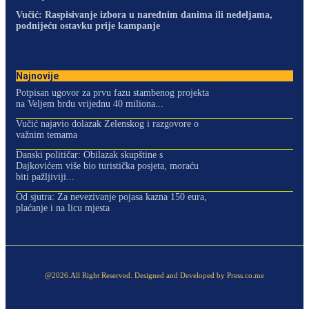
Vučić: Raspisivanje izbora u narednim danima ili nedeljama,
podnijeću ostavku prije kampanje
Najnovije
Potpisan ugovor za prvu fazu stambenog projekta
na Veljem brdu vrijednu 40 miliona...
Vučić najavio dolazak Zelenskog i razgovore o
važnim temama
Danski političar: Obilazak skupštine s
Dajkovićem više bio turistička posjeta, moraću
biti pažljiviji...
Od sjutra: Za nevezivanje pojasa kazna 150 eura,
plaćanje i na licu mjesta
@2026.All Right Reserved. Designed and Developed by Press.co.me