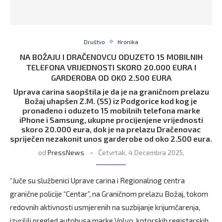
Društvo
Hronika
NA BOŽAJU I DRAČENOVCU ODUZETO 15 MOBILNIH
TELEFONA VRIJEDNOSTI SKORO 20.000 EURA I
GARDEROBA OD OKO 2.500 EURA
Uprava carina saopštila je da je na graničnom prelazu
Božaj uhapšen Z.M. (55) iz Podgorice kod kog je
pronađeno i oduzeto 15 mobilnih telefona marke
iPhone i Samsung, ukupne procijenjene vrijednosti
skoro 20.000 eura, dok je na prelazu Dračenovac
spriječen nezakonit unos garderobe od oko 2.500 eura.
od
PressNews
Četvrtak, 4 Decembra 2025,
“Juče su službenici Uprave carina i Regionalnog centra
granične policije “Centar”, na Graničnom prelazu Božaj, tokom
redovnih aktivnosti usmjerenih na suzbijanje krijumčarenja,
izvršili pregled autobusa marke Volvo, kotorskih registarskih