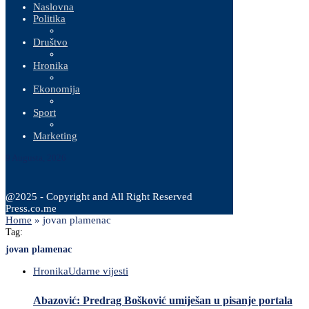
Naslovna
Politika
Društvo
Hronika
Ekonomija
Sport
Marketing
9 Augusta, 2026
@2025 - Copyright and All Right Reserved
Press.co.me
Home
»
jovan plamenac
Tag:
jovan plamenac
Hronika
Udarne vijesti
Abazović: Predrag Bošković umiješan u pisanje portala