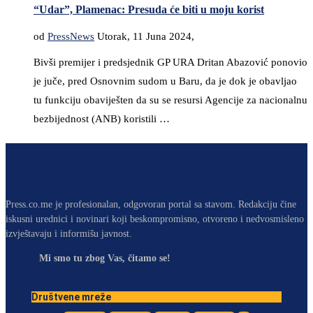
“Udar”, Plamenac: Presuda će biti u moju korist
od
PressNews
Utorak, 11 Juna 2024,
Bivši premijer i predsjednik GP URA Dritan Abazović ponovio
je juče, pred Osnovnim sudom u Baru, da je dok je obavljao
tu funkciju obaviješten da su se resursi Agencije za nacionalnu
bezbijednost (ANB) koristili …
Press.co.me je profesionalan, odgovoran portal sa stavom. Redakciju čine
iskusni urednici i novinari koji beskompromisno, otvoreno i nedvosmisleno
izvještavaju i informišu javnost.
Mi smo tu zbog Vas, čitamo se!
Društvene mreže