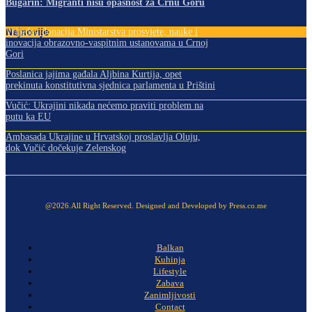
Bugarin: Migranti nisu opasnost za Crnu Goru
Najnovije
Vrijedna donacija Ministarstva prosvjete, nauke i
inovacija obrazovno-vaspitnim ustanovama u Crnoj
Gori
Poslanica jajima gađala Aljbina Kurtija, opet
prekinuta konstitutivna sjednica parlamenta u Prištini
Vučić: Ukrajini nikada nećemo praviti problem na
putu ka EU
Ambasada Ukrajine u Hrvatskoj proslavlja Oluju,
dok Vučić dočekuje Zelenskog
@2026.All Right Reserved. Designed and Developed by Press.co.me
Balkan
Kuhinja
Lifestyle
Zabava
Zanimljivosti
Contact