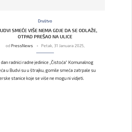
Društvo
BUDVI SMEĆE VIŠE NEMA GDJE DA SE ODLAŽE,
OTPAD PREŠAO NA ULICE
od
PressNews
Petak, 31 Januara 2025,
i dan radnici radne jedinice „Čistoća“ Komunalnog
ća u Budvi su u štrajku, gomile smeća zatrpale su
erske stanice koje se više ne mogu ni vidjeti.