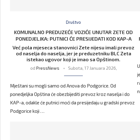
Društvo
KOMUNALNO PREDUZEĆE VOZIĆE UNUTAR ZETE OD
PONEDJELJKA: PUTNICI ĆE PRESIJEDATI KOD KAP-A
Već pola mjeseca stanovnici Zete nijesu imali prevoz
od naselja do naselja, jer je preduzetniku BLC Zeta
istekao ugovor koji je imao sa Opštinom.
U
od
PressNews
Subota, 17 Januara 2026,
j
r
Mještani su mogli samo od Anova do Podgorice. Od
n
ponedjeljka Opština će obezbijediti prevoz kroz naselja i do
KAP-a, odakle će putnici moći da presijedaju u gradski prevoz
Podgorice koji …