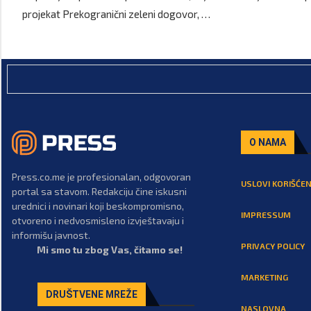
projekat Prekogranični zeleni dogovor, …
O NAMA
Press.co.me je profesionalan, odgovoran
USLOVI KORIŠĆEN
portal sa stavom. Redakciju čine iskusni
urednici i novinari koji beskompromisno,
IMPRESSUM
otvoreno i nedvosmisleno izvještavaju i
informišu javnost.
PRIVACY POLICY
Mi smo tu zbog Vas, čitamo se!
MARKETING
DRUŠTVENE MREŽE
NASLOVNA