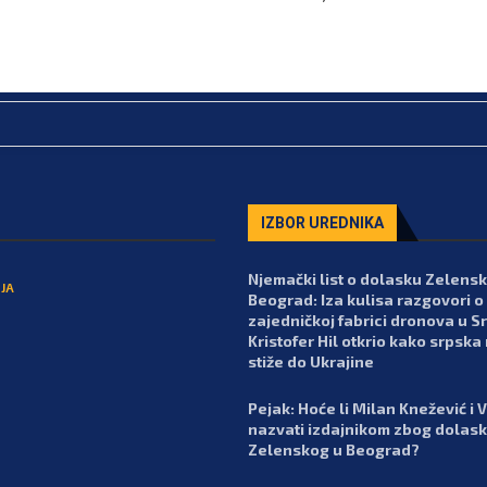
IZBOR UREDNIKA
Njemački list o dolasku Zelens
JA
Beograd: Iza kulisa razgovori o
zajedničkoj fabrici dronova u Srb
Kristofer Hil otkrio kako srpska
stiže do Ukrajine
Pejak: Hoće li Milan Knežević i 
nazvati izdajnikom zbog dolas
Zelenskog u Beograd?