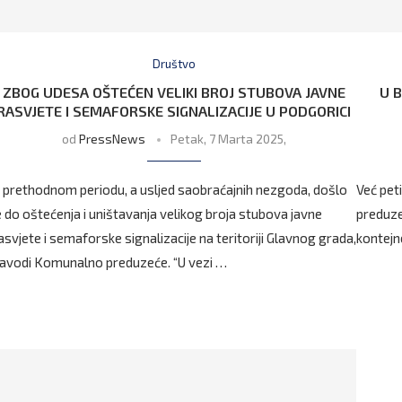
Društvo
ZBOG UDESA OŠTEĆEN VELIKI BROJ STUBOVA JAVNE
U 
RASVJETE I SEMAFORSKE SIGNALIZACIJE U PODGORICI
od
PressNews
Petak, 7 Marta 2025,
 prethodnom periodu, a usljed saobraćajnih nezgoda, došlo
Već pet
e do oštećenja i uništavanja velikog broja stubova javne
preduze
asvjete i semaforske signalizacije na teritoriji Glavnog grada,
kontejn
avodi Komunalno preduzeće. “U vezi …