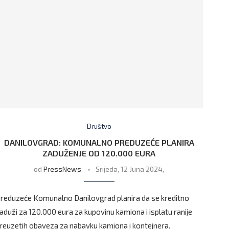
Društvo
DANILOVGRAD: KOMUNALNO PREDUZEĆE PLANIRA
ZADUŽENJE OD 120.000 EURA
od
PressNews
Srijeda, 12 Juna 2024,
reduzeće Komunalno Danilovgrad planira da se kreditno
aduži za 120.000 eura za kupovinu kamiona i isplatu ranije
reuzetih obaveza za nabavku kamiona i kontejnera.