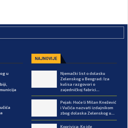
NAJNOVIJE
kog u
Njemački list o dolasku
Zelenskog u Beograd: Iza
iji,
kulisa razgovori o
 municija
zajedničkoj fabrici...
Pejak: Hoće li Milan Knežević
Vučića
i Vučića nazvati izdajnikom
ka
zbog dolaska Zelenskog u...
Koprivica: Ko ide