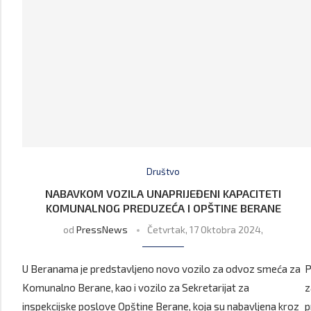
Društvo
NABAVKOM VOZILA UNAPRIJEĐENI KAPACITETI
KOMUNALNOG PREDUZEĆA I OPŠTINE BERANE
od
PressNews
Četvrtak, 17 Oktobra 2024,
U Beranama je predstavljeno novo vozilo za odvoz smeća za
P
Komunalno Berane, kao i vozilo za Sekretarijat za
z
inspekcijske poslove Opštine Berane, koja su nabavljena kroz
p