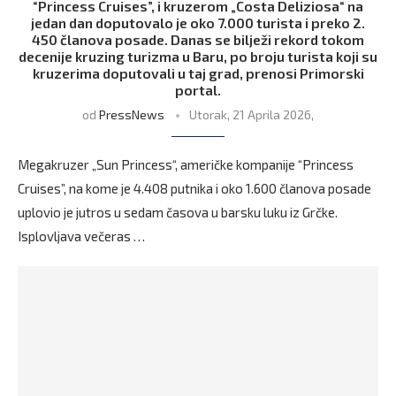
“Princess Cruises”, i kruzerom „Costa Deliziosa“ na
jedan dan doputovalo je oko 7.000 turista i preko 2.
450 članova posade. Danas se bilježi rekord tokom
decenije kruzing turizma u Baru, po broju turista koji su
kruzerima doputovali u taj grad, prenosi Primorski
portal.
od
PressNews
Utorak, 21 Aprila 2026,
Megakruzer „Sun Princess“, američke kompanije “Princess
Cruises”, na kome je 4.408 putnika i oko 1.600 članova posade
uplovio je jutros u sedam časova u barsku luku iz Grčke.
Isplovljava večeras …