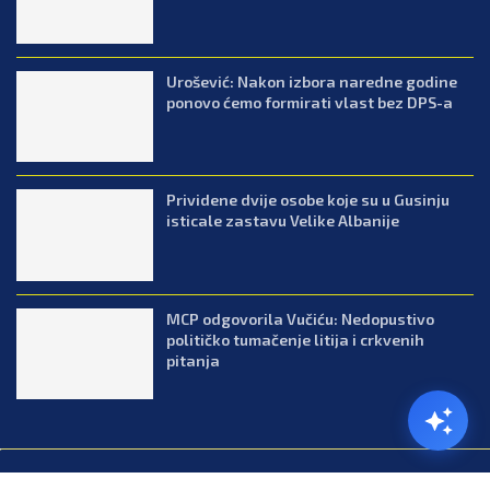
Urošević: Nakon izbora naredne godine
ponovo ćemo formirati vlast bez DPS-a
Prividene dvije osobe koje su u Gusinju
isticale zastavu Velike Albanije
MCP odgovorila Vučiću: Nedopustivo
političko tumačenje litija i crkvenih
pitanja
@2026.All Right Reserved. Designed and Developed by Press.co.me