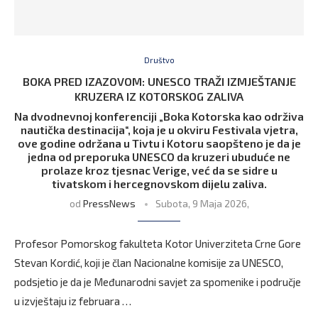
Društvo
BOKA PRED IZAZOVOM: UNESCO TRAŽI IZMJEŠTANJE
KRUZERA IZ KOTORSKOG ZALIVA
Na dvodnevnoj konferenciji „Boka Kotorska kao održiva
nautička destinacija“, koja je u okviru Festivala vjetra,
ove godine održana u Tivtu i Kotoru saopšteno je da je
jedna od preporuka UNESCO da kruzeri ubuduće ne
prolaze kroz tjesnac Verige, već da se sidre u
tivatskom i hercegnovskom dijelu zaliva.
od
PressNews
Subota, 9 Maja 2026,
Profesor Pomorskog fakulteta Kotor Univerziteta Crne Gore
Stevan Kordić, koji je član Nacionalne komisije za UNESCO,
podsjetio je da je Međunarodni savjet za spomenike i područje
u izvještaju iz februara …