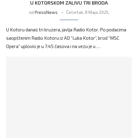
U KOTORSKOM ZALIVU TRI BRODA
od
PressNews
Četvrtak, 8 Maja 2025,
U Kotoru danas tri kruzera, javlja Radio Kotor. Po podacima
saopštenim Radio Kotoru iz AD “Luka Kotor”, brod “MSC
Opera” uplovio je u 7:45 časova i na vezu je u …