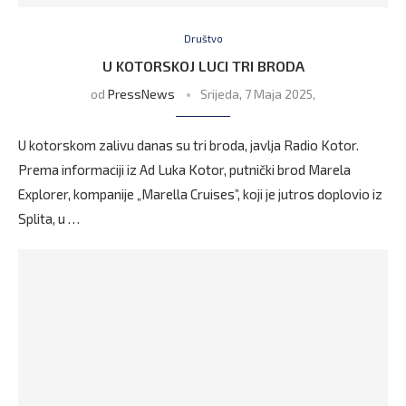
Društvo
U KOTORSKOJ LUCI TRI BRODA
od
PressNews
Srijeda, 7 Maja 2025,
U kotorskom zalivu danas su tri broda, javlja Radio Kotor.
Prema informaciji iz Ad Luka Kotor, putnički brod Marela
Explorer, kompanije „Marella Cruises”, koji je jutros doplovio iz
Splita, u …