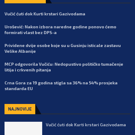
Vučić ćuti dok Kurti krstari Gazivodama
Urošević: Nakon izbora naredne godine ponovo ćemo
formirati vlast bez DPS-a
Prividene dvije osobe koje su u Gusinju isticale zastavu
Velike Albanije
MCP odgovorila Vučiću: Nedopustivo političko tumačenje
litija i crkvenih pitanja
Crna Gora za 19 godina stigla sa 36% na 54% prosjeka
standarda EU
NAJNOVIJE
Vučić ćuti dok Kurti krstari Gazivodama