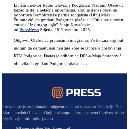
Izvršni direktor Radio televizije Podgorica Vladimir Otašević
kazao je da je netačna informacija, koju je danas objavila
odbornica Demokratske partije socijalista (DPS) Maša
Šturanović, da građani Podgorice plaćaju 1.900 eura autorku
emisije “Iz drugog ugla” Sanju Kovačević.
od
PressNews
Srijeda, 19 Novembra 2025,
Odgovor Otaševića prenosimo integralno: Po ko zna koji put
moram da demantujem neistine koje se iznose o poslovanju
RTV Podgorica. Danas je odbornica DPS-a Maja Šturanović
objavila da građani Podgorice plaćaju …
Press.co.me je profesionalan, odgovoran portal sa stavom. Redakciju čine
iskusni urednici i novinari koji beskompromisno, otvoreno i nedvosmisleno
izvještavaju i informišu javnost.
Mi smo tu zbog Vas, čitamo se!