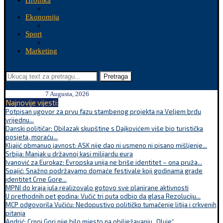
Hronika
Ekonomija
Sport
Marketing
Pretraga
7 Augusta, 2026
Najnovije vijesti:
Potpisan ugovor za prvu fazu stambenog projekta na Veljem brdu
vrijednu...
Danski političar: Obilazak skupštine s Dajkovićem više bio turistička
posjeta, moraću...
Kljajić obmanuo javnost: ASK nije dao ni usmeno ni pisano mišljenje...
Srbija: Manjak u državnoj kasi milijardu eura
Ivanović za Eurokaz: Evropska unija ne briše identitet – ona pruža...
Spajić: Snažno podržavamo domaće festivale koji godinama grade
identitet Crne Gore...
MPNI do kraja jula realizovalo gotovo sve planirane aktivnosti
U prethodnih pet godina: Vučić tri puta odbio da glasa Rezoluciju...
MCP odgovorila Vučiću: Nedopustivo političko tumačenje litija i crkvenih
pitanja
Andrić: Crnoj Gori nije bilo mjesto na obilježavanju „Oluje“