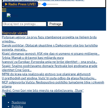
▶️ Radio Press LIVE!
🔊
Pretraga
Najnovije vijesti:
Potpisan ugovor za prvu fazu stambenog projekta na Veljem brdu
vrijednu...
Danski političar: Obilazak skupštine s Dajkovićem više bio turistička
posjeta, moraću...
Kljajić obmanuo javnost: ASK nije dao ni usmeno ni pisano mišljenje...
Srbija: Manjak u državnoj kasi milijardu eura
Ivanović za Eurokaz: Evropska unija ne briše identitet – ona pruža...
Spajić: Snažno podržavamo domaće festivale koji godinama grade
identitet Crne Gore...
MPNI do kraja jula realizovalo gotovo sve planirane aktivnosti
U prethodnih pet godina: Vučić tri puta odbio da glasa Rezoluciju...
MCP odgovorila Vučiću: Nedopustivo političko tumačenje litija i crkvenih
pitanja
Andrić: Crnoj Gori nije bilo mjesto na obilježavanju „Oluje“
Naslovna
Politika