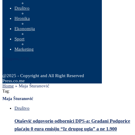
Društvo
Hronika
Ekonomija
Sport
Marketing
7 Augusta, 2026
@2025 - Copyright and All Right Reserved
Press.co.me
Home
»
Maja Šturanović
Tag:
Maja Šturanović
Društvo
Otašević odgovorio odbornici DPS-a: Građani Podgorice
plaćaju 0 eura emisiju “Iz drugog ugla” a ne 1.900