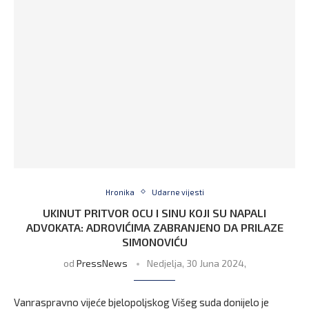
Hronika
Udarne vijesti
UKINUT PRITVOR OCU I SINU KOJI SU NAPALI
ADVOKATA: ADROVIĆIMA ZABRANJENO DA PRILAZE
SIMONOVIĆU
od
PressNews
Nedjelja, 30 Juna 2024,
Vanraspravno vijeće bjelopoljskog Višeg suda donijelo je