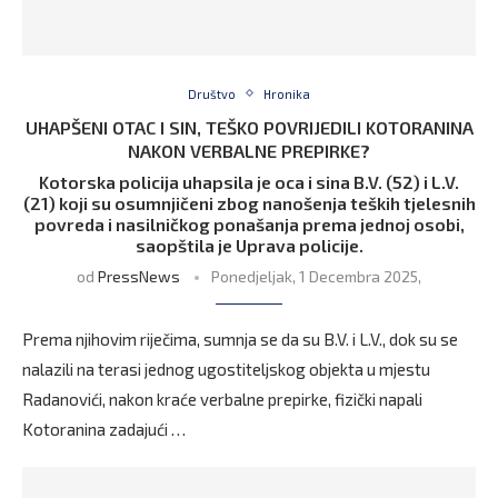
Društvo
Hronika
UHAPŠENI OTAC I SIN, TEŠKO POVRIJEDILI KOTORANINA
NAKON VERBALNE PREPIRKE?
Kotorska policija uhapsila je oca i sina B.V. (52) i L.V.
(21) koji su osumnjičeni zbog nanošenja teških tjelesnih
povreda i nasilničkog ponašanja prema jednoj osobi,
saopštila je Uprava policije.
od
PressNews
Ponedjeljak, 1 Decembra 2025,
Prema njihovim riječima, sumnja se da su B.V. i L.V., dok su se
nalazili na terasi jednog ugostiteljskog objekta u mjestu
Radanovići, nakon kraće verbalne prepirke, fizički napali
Kotoranina zadajući …