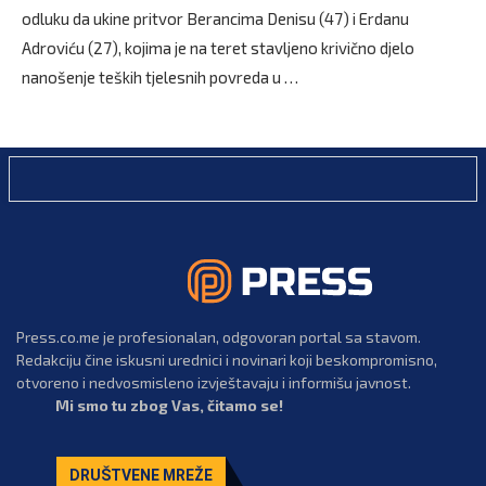
odluku da ukine pritvor Berancima Denisu (47) i Erdanu
Adroviću (27), kojima je na teret stavljeno krivično djelo
nanošenje teških tjelesnih povreda u …
Press.co.me je profesionalan, odgovoran portal sa stavom.
Redakciju čine iskusni urednici i novinari koji beskompromisno,
otvoreno i nedvosmisleno izvještavaju i informišu javnost.
Mi smo tu zbog Vas, čitamo se!
DRUŠTVENE MREŽE