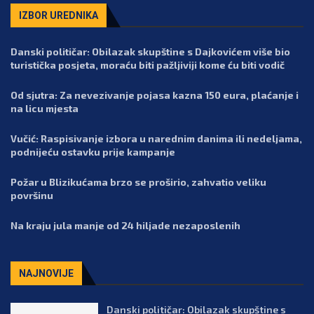
IZBOR UREDNIKA
Danski političar: Obilazak skupštine s Dajkovićem više bio
turistička posjeta, moraću biti pažljiviji kome ću biti vodič
Od sjutra: Za nevezivanje pojasa kazna 150 eura, plaćanje i
na licu mjesta
Vučić: Raspisivanje izbora u narednim danima ili nedeljama,
podnijeću ostavku prije kampanje
Požar u Blizikućama brzo se proširio, zahvatio veliku
površinu
Na kraju jula manje od 24 hiljade nezaposlenih
NAJNOVIJE
Danski političar: Obilazak skupštine s