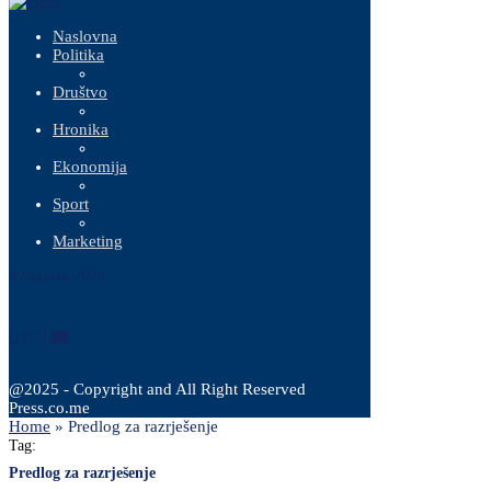
Naslovna
Politika
Društvo
Hronika
Ekonomija
Sport
Marketing
8 Augusta, 2026
@2025 - Copyright and All Right Reserved
Press.co.me
Home
»
Predlog za razrješenje
Tag:
Predlog za razrješenje