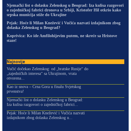
Njemački list o dolasku Zelenskog u Beograd: Iza kulisa razgovori
o zajedničkoj fabrici dronova u Srbiji, Kristofer Hil otkrio kako
srpska municija stiže do Ukrajine
Pejak: Hoće li Milan Knežević i Vučića nazvati izdajnikom zbog
dolaska Zelenskog u Beograd?
Koprivica: Ko ide Amfilohijevim putem, ne skreće sa Hristove
staze!
Najnovije
Vučić dočekao Zelenskog: od „bratske Rusije“ do
„zajedničkih interesa“ sa Ukrajinom, vrata
otvorena...
Kao iz snova – Crna Gora u finalu Svjetskog
prvenstva!
Njemački list o dolasku Zelenskog u Beograd:
Iza kulisa razgovori o zajedničkoj fabrici...
Pejak: Hoće li Milan Knežević i Vučića nazvati
izdajnikom zbog dolaska Zelenskog u...