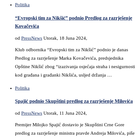
Politika
“Evropski tim za Nikšić” podnio Predlog za razrješenje
Kovačevića
od
PressNews
Utorak, 18 Juna 2024,
Klub odbornika “Evropski tim za Nikšić” podnio je danas
Predlog za razrješenje Marka Kovačevića, predsjednika
Opštine Nikšić zbog “izazivanja osjećaja straha i nesigurnosti
kod građana i građanki Nikšića, usljed držanja …
Politika
Spajić podnio Skupštini predlog za razrješenje Milovića
od
PressNews
Utorak, 11 Juna 2024,
Premijer Milojko Spajić dostavio je Skupštini Crne Gore
predlog za razrješenje ministra pravde Andreja Milovića, piše