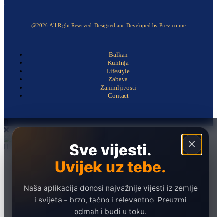
@2026.All Right Reserved. Designed and Developed by Press.co.me
Balkan
Kuhinja
Lifestyle
Zabava
Zanimljivosti
Contact
×
Sve vijesti.
Uvijek uz tebe.
Naslovna
Politika
Društvo
Naša aplikacija donosi najvažnije vijesti iz zemlje
i svijeta - brzo, tačno i relevantno. Preuzmi
Hronika
odmah i budi u toku.