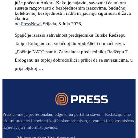
juče počeo u Ankari. Kako je najavio, saveznici će tokom
susreta razgovarati o bezbjednosnim izazovima, budućnoj
kolektivnoj bezbjednosti i raditi na jačanju sigurnosti država
članica.
od
PressNews
Srijeda, 8 Jula 2026,
Spajić je izrazio zahvalnost predsjedniku Turske Redžepu
Tajipu Erdoganu na srdačnoj dobrodošlici i domaćinstvu.
„Počinje NATO samit. Zahvalnost predsjedniku Redžepu T.
Erdoganu na toploj dobrodošlici i prilici da sa saveznicima, u
prijateljskoj …
Press.co.me je profesionalan, odgovoran portal sa stavom. Redakciju čine
iskusni urednici i novinari koji beskompromisno, otvoreno i nedvosmisleno
izvještavaju i informišu javnost.