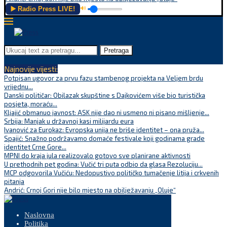
▶️ Radio Press LIVE!
🔊
Pretraga
Najnovije vijesti:
Potpisan ugovor za prvu fazu stambenog projekta na Veljem brdu
vrijednu...
Danski političar: Obilazak skupštine s Dajkovićem više bio turistička
posjeta, moraću...
Kljajić obmanuo javnost: ASK nije dao ni usmeno ni pisano mišljenje...
Srbija: Manjak u državnoj kasi milijardu eura
Ivanović za Eurokaz: Evropska unija ne briše identitet – ona pruža...
Spajić: Snažno podržavamo domaće festivale koji godinama grade
identitet Crne Gore...
MPNI do kraja jula realizovalo gotovo sve planirane aktivnosti
U prethodnih pet godina: Vučić tri puta odbio da glasa Rezoluciju...
MCP odgovorila Vučiću: Nedopustivo političko tumačenje litija i crkvenih
pitanja
Andrić: Crnoj Gori nije bilo mjesto na obilježavanju „Oluje“
Naslovna
Politika