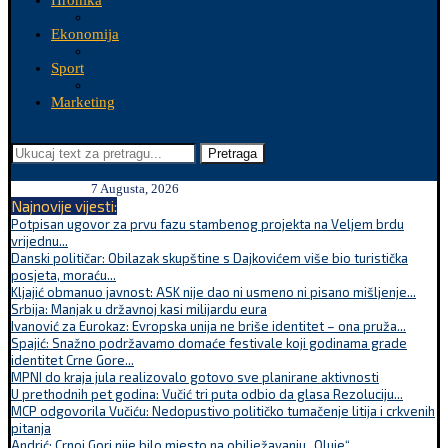
Hronika
Ekonomija
Sport
Marketing
Pretraga
7 Augusta, 2026
Najnovije vijesti:
Potpisan ugovor za prvu fazu stambenog projekta na Veljem brdu
vrijednu...
Danski političar: Obilazak skupštine s Dajkovićem više bio turistička
posjeta, moraću...
Kljajić obmanuo javnost: ASK nije dao ni usmeno ni pisano mišljenje...
Srbija: Manjak u državnoj kasi milijardu eura
Ivanović za Eurokaz: Evropska unija ne briše identitet – ona pruža...
Spajić: Snažno podržavamo domaće festivale koji godinama grade
identitet Crne Gore...
MPNI do kraja jula realizovalo gotovo sve planirane aktivnosti
U prethodnih pet godina: Vučić tri puta odbio da glasa Rezoluciju...
MCP odgovorila Vučiću: Nedopustivo političko tumačenje litija i crkvenih
pitanja
Andrić: Crnoj Gori nije bilo mjesto na obilježavanju „Oluje“