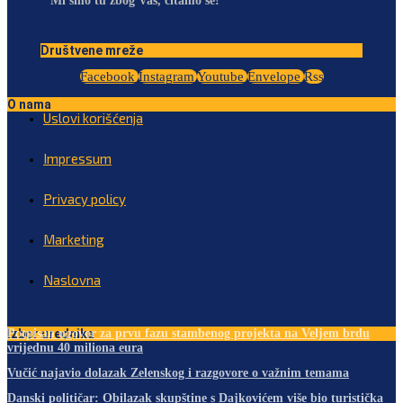
Mi smo tu zbog Vas, čitamo se!
Društvene mreže
Facebook
Instagram
Youtube
Envelope
Rss
O nama
Uslovi korišćenja
Impressum
Privacy policy
Marketing
Naslovna
Izbor urednika
Potpisan ugovor za prvu fazu stambenog projekta na Veljem brdu
vrijednu 40 miliona eura
Vučić najavio dolazak Zelenskog i razgovore o važnim temama
Danski političar: Obilazak skupštine s Dajkovićem više bio turistička