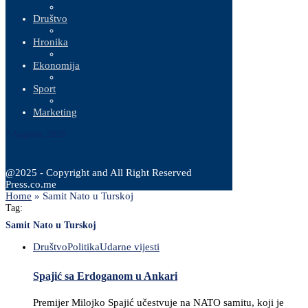
Društvo
Hronika
Ekonomija
Sport
Marketing
7 Augusta, 2026
@2025 - Copyright and All Right Reserved
Press.co.me
Home
»
Samit Nato u Turskoj
Tag:
Samit Nato u Turskoj
Društvo
Politika
Udarne vijesti
Spajić sa Erdoganom u Ankari
Premijer Milojko Spajić učestvuje na NATO samitu, koji je