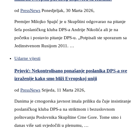
od
PressNews
Ponedjeljak, 30 Marta 2026,
Premijer Milojko Spajić je u Skupštini odgovarao na pitanje
šefa poslaničkog kluba DPS-a Andrije Nikolića ali je na
početku i postavio pitanje DPS-u. „Potpisali ste sporazum sa
Jedinstvenom Rusijom 2011. …
Udarne vijesti
Pejović: Nekontrolisano ponašanje poslanika DPS-a sve
izraženije kako smo bliži Evropskoj uniji
od
PressNews
Srijeda, 11 Marta 2026,
Danima je crnogorska javnost imala priliku da čuje insistiranje
poslaničkog kluba DPS-a na striktnom i bezuslovnom
poštovanju Poslovnika Skupštine Crne Gore. Tome smo i
danas više sati svjedočili u plenumu, …