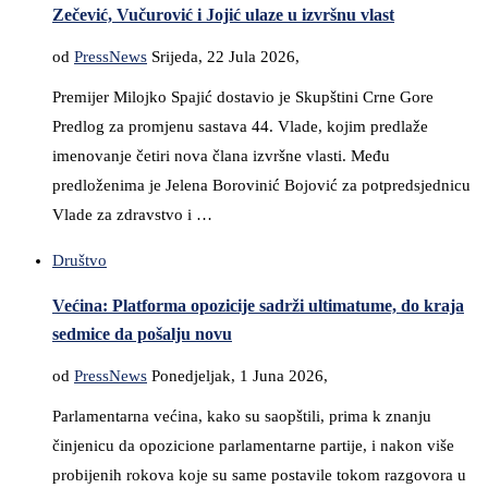
Zečević, Vučurović i Jojić ulaze u izvršnu vlast
od
PressNews
Srijeda, 22 Jula 2026,
Premijer Milojko Spajić dostavio je Skupštini Crne Gore
Predlog za promjenu sastava 44. Vlade, kojim predlaže
imenovanje četiri nova člana izvršne vlasti. Među
predloženima je Jelena Borovinić Bojović za potpredsjednicu
Vlade za zdravstvo i …
Društvo
Većina: Platforma opozicije sadrži ultimatume, do kraja
sedmice da pošalju novu
od
PressNews
Ponedjeljak, 1 Juna 2026,
Parlamentarna većina, kako su saopštili, prima k znanju
činjenicu da opozicione parlamentarne partije, i nakon više
probijenih rokova koje su same postavile tokom razgovora u