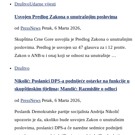
Društvo
Udarne vijesti
Usvojen Predlog Zakona o unutrašnjim poslovima
od
PressNews
Petak, 6 Marta 2026,
Skupština Crne Gore usvojila je Predlog Zakona o unutrašnjim
poslovima. Predlog je usvojen uz 47 glasova za i 12 protiv.
Zakon o ANB-u i onaj koji se odnosi na unutrašnje …
Društvo
Nikolić: Poslanici DPS-a podnijeće ostavke na funkcije u
skupštinskim tijelima; Mandić: Razmislite o odluci
od
PressNews
Petak, 6 Marta 2026,
Poslanik Demokratske partije socijalista Andrija Nikolić
upozorio je da, ukoliko bude usvojen Zakon o unutrašnim
poslovima, poslanici DPS-a će naredne sedmice podnijeti