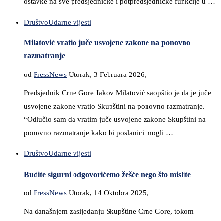
ostavke na sve predsjedničke i potpredsjedničke funkcije u …
Društvo
Udarne vijesti
Milatović vratio juče usvojene zakone na ponovno
razmatranje
od
PressNews
Utorak, 3 Februara 2026,
Predsjednik Crne Gore Jakov Milatović saopštio je da je juče
usvojene zakone vratio Skupštini na ponovno razmatranje.
“Odlučio sam da vratim juče usvojene zakone Skupštini na
ponovno razmatranje kako bi poslanici mogli …
Društvo
Udarne vijesti
Budite sigurni odgovorićemo žešće nego što mislite
od
PressNews
Utorak, 14 Oktobra 2025,
Na današnjem zasijedanju Skupštine Crne Gore, tokom