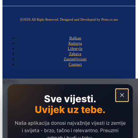
@2026.All Right Reserved. Designed and Developed by Press.co.me
Balkan
Kuhinja
Lifestyle
Zabava
Zanimljivosti
Contact
Naslovna
×
Sve vijesti.
Politika
Uvijek uz tebe.
Društvo
Hronika
Naša aplikacija donosi najvažnije vijesti iz zemlje
Ekonomija
i svijeta - brzo, tačno i relevantno. Preuzmi
odmah i budi u toku.
Sport