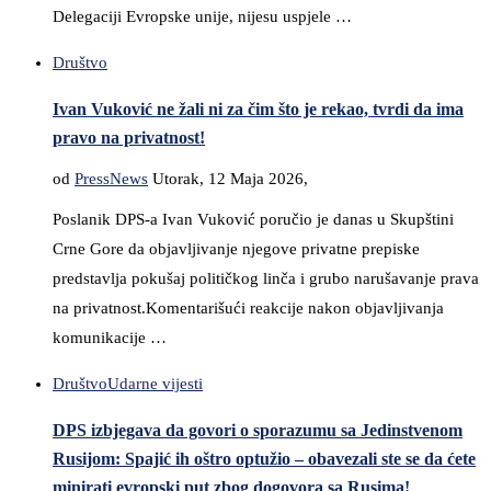
Delegaciji Evropske unije, nijesu uspjele …
Društvo
Ivan Vuković ne žali ni za čim što je rekao, tvrdi da ima
pravo na privatnost!
od
PressNews
Utorak, 12 Maja 2026,
Poslanik DPS-a Ivan Vuković poručio je danas u Skupštini
Crne Gore da objavljivanje njegove privatne prepiske
predstavlja pokušaj političkog linča i grubo narušavanje prava
na privatnost.Komentarišući reakcije nakon objavljivanja
komunikacije …
Društvo
Udarne vijesti
DPS izbjegava da govori o sporazumu sa Jedinstvenom
Rusijom: Spajić ih oštro optužio – obavezali ste se da ćete
minirati evropski put zbog dogovora sa Rusima!