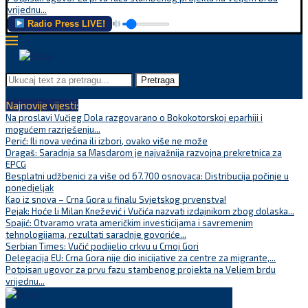
vrijednu...
Radio Press LIVE!
Pretraga
Najnovije vijesti:
Na proslavi Vučjeg Dola razgovarano o Bokokotorskoj eparhiji i
mogućem razrješenju...
Perić: Ili nova većina ili izbori, ovako više ne može
Dragaš: Saradnja sa Masdarom je najvažnija razvojna prekretnica za
EPCG
Besplatni udžbenici za više od 67.700 osnovaca: Distribucija počinje u
ponedjeljak
Kao iz snova – Crna Gora u finalu Svjetskog prvenstva!
Pejak: Hoće li Milan Knežević i Vučića nazvati izdajnikom zbog dolaska...
Spajić: Otvaramo vrata američkim investicijama i savremenim
tehnologijama, rezultati saradnje govoriće...
Serbian Times: Vučić podijelio crkvu u Crnoj Gori
Delegacija EU: Crna Gora nije dio inicijative za centre za migrante,...
Potpisan ugovor za prvu fazu stambenog projekta na Veljem brdu
vrijednu...