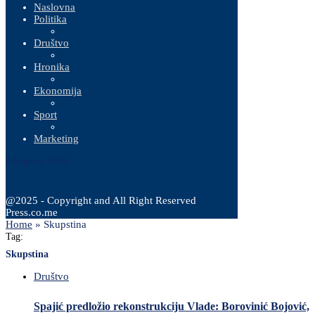
Naslovna
Politika
Društvo
Hronika
Ekonomija
Sport
Marketing
8 Augusta, 2026
@2025 - Copyright and All Right Reserved
Press.co.me
Home
»
Skupstina
Tag:
Skupstina
Društvo
Spajić predložio rekonstrukciju Vlade: Borovinić Bojović,