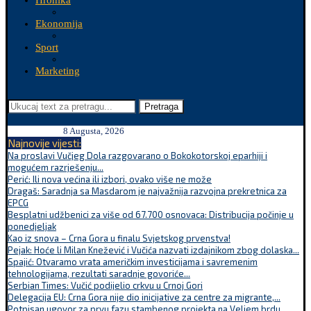
Hronika
Ekonomija
Sport
Marketing
Pretraga
8 Augusta, 2026
Najnovije vijesti:
Na proslavi Vučjeg Dola razgovarano o Bokokotorskoj eparhiji i
mogućem razrješenju...
Perić: Ili nova većina ili izbori, ovako više ne može
Dragaš: Saradnja sa Masdarom je najvažnija razvojna prekretnica za
EPCG
Besplatni udžbenici za više od 67.700 osnovaca: Distribucija počinje u
ponedjeljak
Kao iz snova – Crna Gora u finalu Svjetskog prvenstva!
Pejak: Hoće li Milan Knežević i Vučića nazvati izdajnikom zbog dolaska...
Spajić: Otvaramo vrata američkim investicijama i savremenim
tehnologijama, rezultati saradnje govoriće...
Serbian Times: Vučić podijelio crkvu u Crnoj Gori
Delegacija EU: Crna Gora nije dio inicijative za centre za migrante,...
Potpisan ugovor za prvu fazu stambenog projekta na Veljem brdu