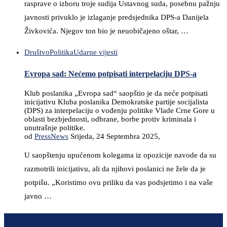
rasprave o izboru troje sudija Ustavnog suda, posebnu pažnju
javnosti privuklo je izlaganje predsjednika DPS-a Danijela
Živkovića. Njegov ton bio je neuobičajeno oštar, …
Društvo
Politika
Udarne vijesti
Evropa sad: Nećemo potpisati interpelaciju DPS-a
Klub poslanika „Evropa sad“ saopštio je da neće potpisati
inicijativu Kluba poslanika Demokratske partije socijalista
(DPS) za interpelaciju o vođenju politike Vlade Crne Gore u
oblasti bezbjednosti, odbrane, borbe protiv kriminala i
unutrašnje politike.
od
PressNews
Srijeda, 24 Septembra 2025,
U saopštenju upućenom kolegama iz opozicije navode da su
razmotrili inicijativu, ali da njihovi poslanici ne žele da je
potpišu. „Koristimo ovu priliku da vas podsjetimo i na vaše
javno …