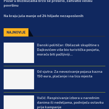
Požar u Blizikućama brzo se proširio, zahvatio veliku
površinu
Na kraju jula manje od 24 hiljade nezaposlenih
NAJNOVIJE
Danski političar: Obilazak skupštine s
Dajkovićem više bio turistička posjeta,
moraću biti pažljiviji...
Od sjutra: Za nevezivanje pojasa kazna
150 eura, plaćanje i na licu mjesta
Vučić: Raspisivanje izbora u narednim
danima ili nedeljama, podnijeću ostavku
prije kampanje