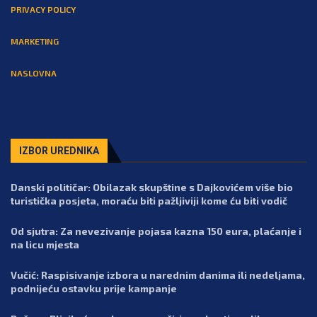
PRIVACY POLICY
MARKETING
NASLOVNA
IZBOR UREDNIKA
Danski političar: Obilazak skupštine s Dajkovićem više bio
turistička posjeta, moraću biti pažljiviji kome ću biti vodič
Od sjutra: Za nevezivanje pojasa kazna 150 eura, plaćanje i
na licu mjesta
Vučić: Raspisivanje izbora u narednim danima ili nedeljama,
podnijeću ostavku prije kampanje