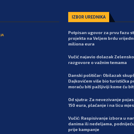
IZBOR UREDNIKA
Potpisan ugovor za prvu fazu 
JA
projekta na Veljem brdu vrijedn
miliona eura
Vučić najavio dolazak Zelensko
razgovore o važnim temama
Danski političar: Obilazak skupš
Dajkovićem više bio turistička p
moraću biti pažljiviji kome ću bit
Od sjutra: Za nevezivanje poja
150 eura, plaćanje i na licu mje
Vučić: Raspisivanje izbora u n
danima ili nedeljama, podnijeć
prije kampanje