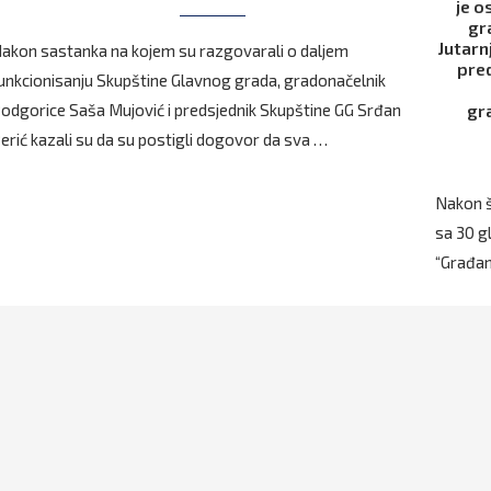
je o
gr
Jutarn
akon sastanka na kojem su razgovarali o daljem
pred
unkcionisanju Skupštine Glavnog grada, gradonačelnik
odgorice Saša Mujović i predsjednik Skupštine GG Srđan
gra
erić kazali su da su postigli dogovor da sva …
Nakon š
sa 30 g
“Građan