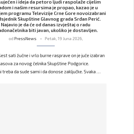
sujećen i ideja da petoro ljudi raspolaže cijelim
adom i našim resursima je propao, kazao je u
jem programu Televizije Crne Gore novoizabrani
sjednik Skupštine Glavnog grada Srđan Perić.
Najavio je da će od danas izvještaj o radu
donačelnika biti javan, ukoliko je dostavljen.
od
PressNews
Petak, 19 Juna 2026,
est sati žučne i vrlo burne rasprave on je juče izabran
lasova za novog čelnika Skupštine Podgorice.
i treba da sude sami i da donose zaključke. Svaka …