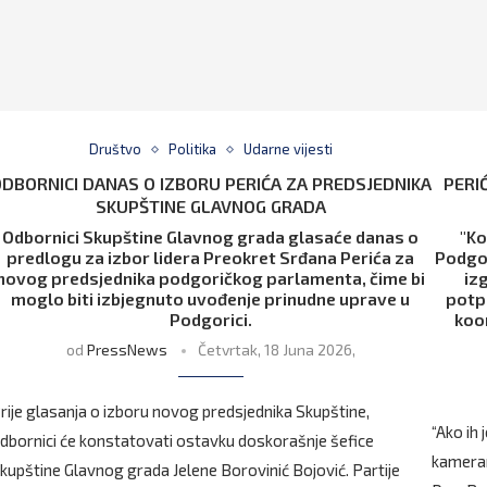
Društvo
Politika
Udarne vijesti
DBORNICI DANAS O IZBORU PERIĆA ZA PREDSJEDNIKA
PERI
SKUPŠTINE GLAVNOG GRADA
Odbornici Skupštine Glavnog grada glasaće danas o
"Ko
predlogu za izbor lidera Preokret Srđana Perića za
Podgor
novog predsjednika podgoričkog parlamenta, čime bi
iz
moglo biti izbjegnuto uvođenje prinudne uprave u
potpi
Podgorici.
koo
od
PressNews
Četvrtak, 18 Juna 2026,
rije glasanja o izboru novog predsjednika Skupštine,
“Ako ih
dbornici će konstatovati ostavku doskorašnje šefice
kameram
kupštine Glavnog grada Jelene Borovinić Bojović. Partije