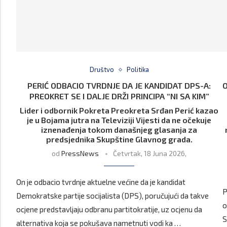
Društvo
Politika
PERIĆ ODBACIO TVRDNJE DA JE KANDIDAT DPS-A:
O
PREOKRET SE I DALJE DRŽI PRINCIPA “NI SA KIM”
Lider i odbornik Pokreta Preokreta Srđan Perić kazao
je u Bojama jutra na Televiziji Vijesti da ne očekuje
iznenađenja tokom današnjeg glasanja za
predsjednika Skupštine Glavnog grada.
od
PressNews
Četvrtak, 18 Juna 2026,
On je odbacio tvrdnje aktuelne većine da je kandidat
P
Demokratske partije socijalista (DPS), poručujući da takve
o
ocjene predstavljaju odbranu partitokratije, uz ocjenu da
S
alternativa koja se pokušava nametnuti vodi ka …