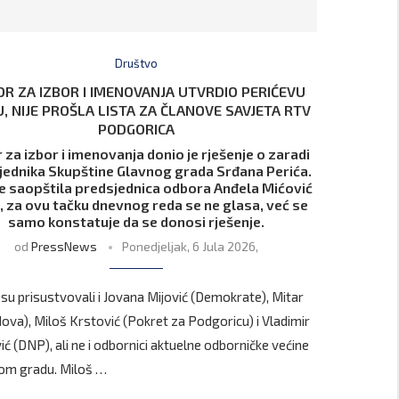
Društvo
R ZA IZBOR I IMENOVANJA UTVRDIO PERIĆEVU
, NIJE PROŠLA LISTA ZA ČLANOVE SAVJETA RTV
PODGORICA
 za izbor i imenovanja donio je rješenje o zaradi
jednika Skupštine Glavnog grada Srđana Perića.
je saopštila predsjednica odbora Anđela Mićović
, za ovu tačku dnevnog reda se ne glasa, već se
samo konstatuje da se donosi rješenje.
od
PressNews
Ponedjeljak, 6 Jula 2026,
i su prisustvovali i Jovana Mijović (Demokrate), Mitar
Nova), Miloš Krstović (Pokret za Podgoricu) i Vladimir
ić (DNP), ali ne i odbornici aktuelne odborničke većine
om gradu. Miloš …