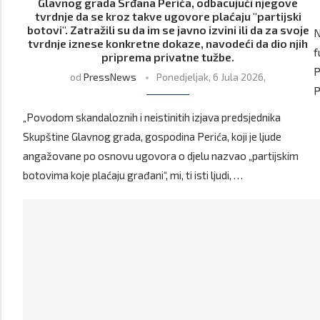
Glavnog grada Srđana Perića, odbacujući njegove
tvrdnje da se kroz takve ugovore plaćaju "partijski
botovi". Zatražili su da im se javno izvini ili da za svoje
N
tvrdnje iznese konkretne dokaze, navodeći da dio njih
f
priprema privatne tužbe.
P
od
PressNews
Ponedjeljak, 6 Jula 2026,
P
„Povodom skandaloznih i neistinitih izjava predsjednika
Skupštine Glavnog grada, gospodina Perića, koji je ljude
angažovane po osnovu ugovora o djelu nazvao „partijskim
botovima koje plaćaju građani“, mi, ti isti ljudi, …