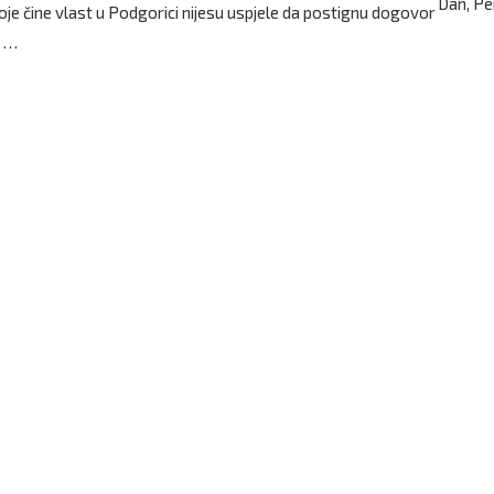
Dan, Pe
oje čine vlast u Podgorici nijesu uspjele da postignu dogovor
 …