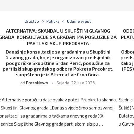
Društvo
Politika
Udarne vijesti
ALTERNATIVA: SKANDAL U SKUPŠTINI GLAVNOG
ODBO
GRADA, KONSULTACIJE SA GRAĐANIMA POSLUŽILE ZA
PLATU
PARTIJSKI SKUP PREOKRETA
Današnje konsultacije sa građanima u Skupštini
Odbor
Glavnog grada, koje je organizovao predsjednik
preds
podgoričke Skupštine Srđan Perić, poslužile za
Kako 
partijski skup gradskog odbora Pokreta Preokret,
(PES)
saopšteno je iz Alternative Crna Gora.
od
PressNews
Srijeda, 22 Jula 2026,
z Alternative poručuju da je ovakav potez Preokreta skandal
Sjednic
 Skupštini Glavnog grada. „Danas svjedočimo samozvanoj
Šušić (
onsultaciji sa građanima o tačkama dnevnog reda XX
Bulatov
jednice Skupštine Glavnog grada partijskom skupu …
u Glavn