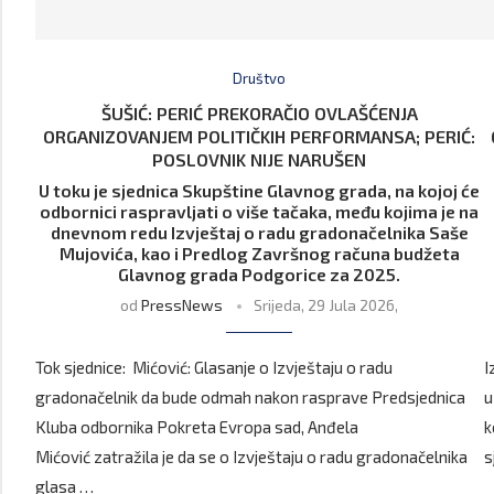
Društvo
ŠUŠIĆ: PERIĆ PREKORAČIO OVLAŠĆENJA
ORGANIZOVANJEM POLITIČKIH PERFORMANSA; PERIĆ:
POSLOVNIK NIJE NARUŠEN
U toku je sjednica Skupštine Glavnog grada, na kojoj će
odbornici raspravljati o više tačaka, među kojima je na
dnevnom redu Izvještaj o radu gradonačelnika Saše
Mujovića, kao i Predlog Završnog računa budžeta
Glavnog grada Podgorice za 2025.
od
PressNews
Srijeda, 29 Jula 2026,
Tok sjednice: Mićović: Glasanje o Izvještaju o radu
I
gradonačelnik da bude odmah nakon rasprave Predsjednica
u
Kluba odbornika Pokreta Evropa sad, Anđela
k
Mićović zatražila je da se o Izvještaju o radu gradonačelnika
s
glasa …