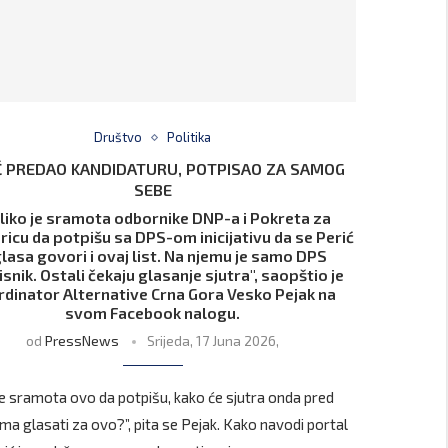
Društvo
Politika
Ć PREDAO KANDIDATURU, POTPISAO ZA SAMOG
SEBE
liko je sramota odbornike DNP-a i Pokreta za
icu da potpišu sa DPS-om inicijativu da se Perić
glasa govori i ovaj list. Na njemu je samo DPS
snik. Ostali čekaju glasanje sjutra", saopštio je
rdinator Alternative Crna Gora Vesko Pejak na
svom Facebook nalogu.
od
PressNews
Srijeda, 17 Juna 2026,
 je sramota ovo da potpišu, kako će sjutra onda pred
a glasati za ovo?”, pita se Pejak. Kako navodi portal