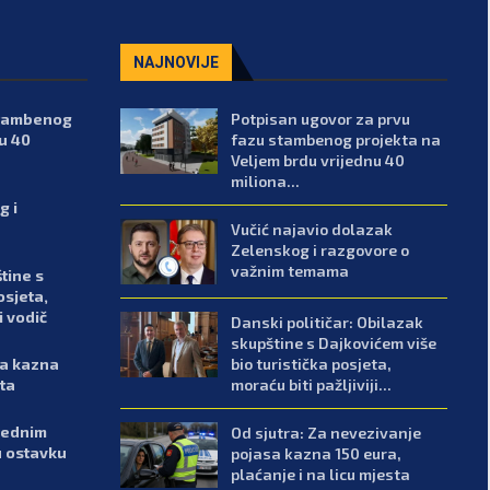
NAJNOVIJE
stambenog
Potpisan ugovor za prvu
u 40
fazu stambenog projekta na
Veljem brdu vrijednu 40
miliona...
g i
Vučić najavio dolazak
Zelenskog i razgovore o
važnim temama
tine s
osjeta,
i vodič
Danski političar: Obilazak
skupštine s Dajkovićem više
bio turistička posjeta,
sa kazna
moraću biti pažljiviji...
sta
arednim
Od sjutra: Za nevezivanje
u ostavku
pojasa kazna 150 eura,
plaćanje i na licu mjesta