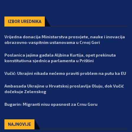
IZBOR UREDNIKA
Vrijedna donacija Ministarstva prosvjete, nauke i inovacija
obrazovno-vaspitnim ustanovama u Crnoj Gori
Poslanica jajima gađala Aljbina Kurtija, opet prekinuta
konstitutivna sjednica parlamenta u Prištini
Vučić: Ukrajini nikada nećemo praviti problem na putu ka EU
Ambasada Ukrajine u Hrvatskoj proslavlja Oluju, dok Vučić
dočekuje Zelenskog
Bugarin: Migranti nisu opasnost za Crnu Goru
NAJNOVIJE