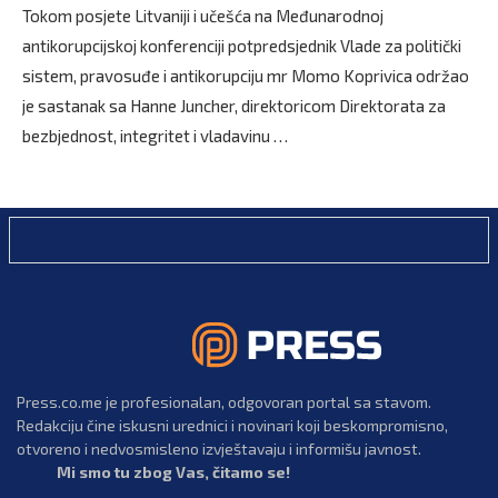
Tokom posjete Litvaniji i učešća na Međunarodnoj
antikorupcijskoj konferenciji potpredsjednik Vlade za politički
sistem, pravosuđe i antikorupciju mr Momo Koprivica održao
je sastanak sa Hanne Juncher, direktoricom Direktorata za
bezbjednost, integritet i vladavinu …
Press.co.me je profesionalan, odgovoran portal sa stavom.
Redakciju čine iskusni urednici i novinari koji beskompromisno,
otvoreno i nedvosmisleno izvještavaju i informišu javnost.
Mi smo tu zbog Vas, čitamo se!