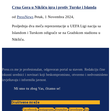
Crna Gora u Nikšiću igra i protiv Turske i Islanda
od
PressNews
Petak, 1 Novembra 2024,
Posljednja dva meča reprezentacije u UEFA Ligi nacija sa
Islandom i Turskom odigraće se na Gradskom stadionu u
Nikšiću.
Press.co.me je profesionalan, odgovoran portal sa stavom. Redakciju čine
iskusni urednici i novinari koji beskompromisno, otvoreno i nedvosmisleno
izvještavaju i informišu javnost.
Mi smo tu zbog Vas, čitamo se!
Društvene mreže
Facebook
Instagram
Youtube
Envelope
Rss