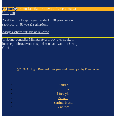
Najnovije
Vučić: Otvaramo fabriku dronova sa Izraelcima za
Ukrajinu
Za 48 sati policija registrovala 1.320 prekršaja u
saobraćaju, 48 vozača uhapšeno
Žabljak obara turističke rekorde
Vrijedna donacija Ministarstva prosvjete, nauke i
inovacija obrazovno-vaspitnim ustanovama u Crnoj
Gori
@2026.All Right Reserved. Designed and Developed by Press.co.me
Balkan
Kuhinja
Lifestyle
Zabava
Zanimljivosti
Contact