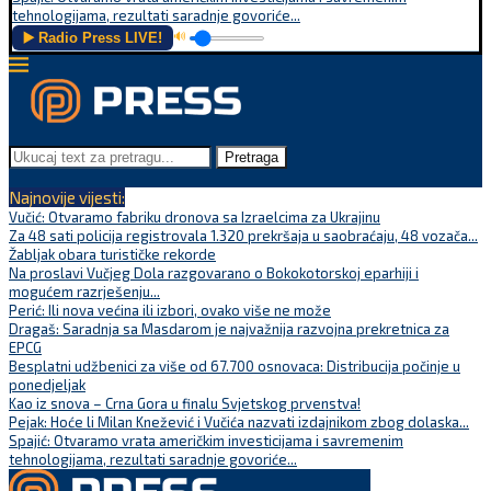
tehnologijama, rezultati saradnje govoriće...
▶️ Radio Press LIVE!
🔊
Pretraga
Najnovije vijesti:
Vučić: Otvaramo fabriku dronova sa Izraelcima za Ukrajinu
Za 48 sati policija registrovala 1.320 prekršaja u saobraćaju, 48 vozača...
Žabljak obara turističke rekorde
Na proslavi Vučjeg Dola razgovarano o Bokokotorskoj eparhiji i
mogućem razrješenju...
Perić: Ili nova većina ili izbori, ovako više ne može
Dragaš: Saradnja sa Masdarom je najvažnija razvojna prekretnica za
EPCG
Besplatni udžbenici za više od 67.700 osnovaca: Distribucija počinje u
ponedjeljak
Kao iz snova – Crna Gora u finalu Svjetskog prvenstva!
Pejak: Hoće li Milan Knežević i Vučića nazvati izdajnikom zbog dolaska...
Spajić: Otvaramo vrata američkim investicijama i savremenim
tehnologijama, rezultati saradnje govoriće...