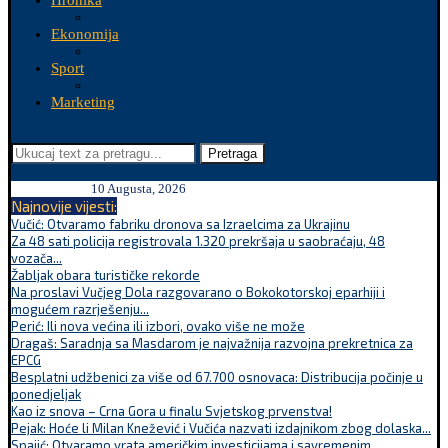
Hronika
Ekonomija
Sport
Marketing
Pretraga
10 Augusta, 2026
Najnovije vijesti:
Vučić: Otvaramo fabriku dronova sa Izraelcima za Ukrajinu
Za 48 sati policija registrovala 1.320 prekršaja u saobraćaju, 48
vozača...
Žabljak obara turističke rekorde
Na proslavi Vučjeg Dola razgovarano o Bokokotorskoj eparhiji i
mogućem razrješenju...
Perić: Ili nova većina ili izbori, ovako više ne može
Dragaš: Saradnja sa Masdarom je najvažnija razvojna prekretnica za
EPCG
Besplatni udžbenici za više od 67.700 osnovaca: Distribucija počinje u
ponedjeljak
Kao iz snova – Crna Gora u finalu Svjetskog prvenstva!
Pejak: Hoće li Milan Knežević i Vučića nazvati izdajnikom zbog dolaska...
Spajić: Otvaramo vrata američkim investicijama i savremenim