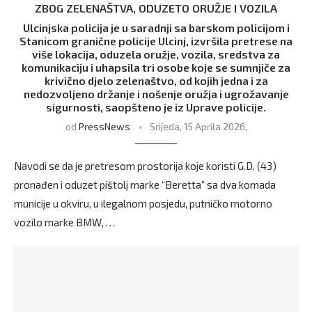
ZBOG ZELENAŠTVA, ODUZETO ORUŽJE I VOZILA
Ulcinjska policija je u saradnji sa barskom policijom i
Stanicom granične policije Ulcinj, izvršila pretrese na
više lokacija, oduzela oružje, vozila, sredstva za
komunikaciju i uhapsila tri osobe koje se sumnjiče za
krivično djelo zelenaštvo, od kojih jedna i za
nedozvoljeno držanje i nošenje oružja i ugrožavanje
sigurnosti, saopšteno je iz Uprave policije.
od
PressNews
Srijeda, 15 Aprila 2026,
Navodi se da je pretresom prostorija koje koristi G.D. (43)
pronađen i oduzet pištolj marke “Beretta” sa dva komada
municije u okviru, u ilegalnom posjedu, putničko motorno
vozilo marke BMW, …