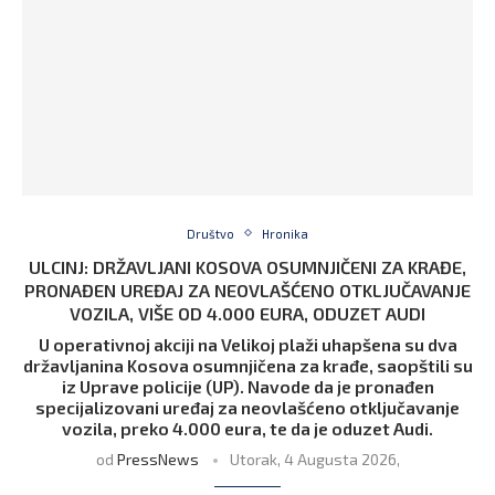
Društvo
Hronika
ULCINJ: DRŽAVLJANI KOSOVA OSUMNJIČENI ZA KRAĐE,
PRONAĐEN UREĐAJ ZA NEOVLAŠĆENO OTKLJUČAVANJE
VOZILA, VIŠE OD 4.000 EURA, ODUZET AUDI
U operativnoj akciji na Velikoj plaži uhapšena su dva
državljanina Kosova osumnjičena za krađe, saopštili su
iz Uprave policije (UP). Navode da je pronađen
specijalizovani uređaj za neovlašćeno otključavanje
vozila, preko 4.000 eura, te da je oduzet Audi.
od
PressNews
Utorak, 4 Augusta 2026,