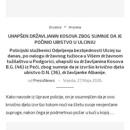
Društvo
Hronika
UHAPŠEN DRŽAVLJANIN KOSOVA ZBOG SUMNJE DA JE
POČINIO UBISTVO U ULCINJU
Policijski službenici Odjeljenja bezbjednosti Ulcinj su
danas, po nalogu državnog tužioca u Višem državnom
tužilaštvu u Podgorici, uhapsili su državljanina Kosova
B.G. (46) iz Peći, zbog sumnje da je izvršio krivično djelo
ubistvo D.N. (36), državljanke Albanije.
od
PressNews
Srijeda, 27 Maja 2026,
Kako navode iz Uprave policije, on je osumnjičen da je ovo
krivično djelo izvršio tokom noći na štetu svoje nevjenčane
supruge, nakon čega je podmetnuo požar u kući u kojoj …