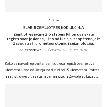
Društvo
SLABIJI ZEMLJOTRES KOD ULCINJA
Zemljotres jačine 2,6 stepeni Rihterove skale
registrovan je danas južno od Ulcinja, saopšteno je iz
Zavoda za hidrometeorologiju i seizmologiju.
od
PressNews
Četvrtak, 6 Augusta 2026,
Kako se navodi, epicentar zemljotresa registrovan je dva
kilometra južno od Ulcinja, na dubini od 15 kilometara. Potres
je registrovan u tri sata i jedan minuta. Iz Zavoda su kazali …