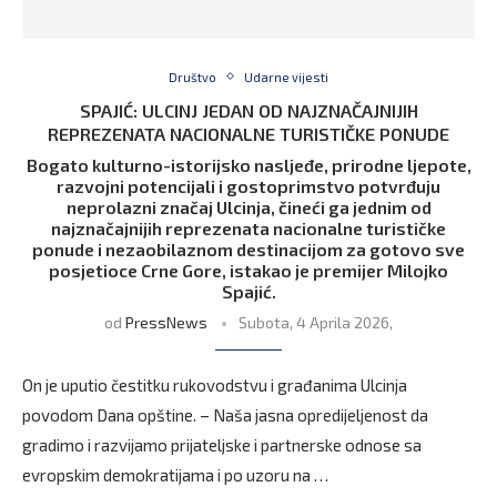
Društvo
Udarne vijesti
SPAJIĆ: ULCINJ JEDAN OD NAJZNAČAJNIJIH
REPREZENATA NACIONALNE TURISTIČKE PONUDE
Bogato kulturno-istorijsko nasljeđe, prirodne ljepote,
razvojni potencijali i gostoprimstvo potvrđuju
neprolazni značaj Ulcinja, čineći ga jednim od
najznačajnijih reprezenata nacionalne turističke
ponude i nezaobilaznom destinacijom za gotovo sve
posjetioce Crne Gore, istakao je premijer Milojko
Spajić.
od
PressNews
Subota, 4 Aprila 2026,
On je uputio čestitku rukovodstvu i građanima Ulcinja
povodom Dana opštine. – Naša jasna opredijeljenost da
gradimo i razvijamo prijateljske i partnerske odnose sa
evropskim demokratijama i po uzoru na …