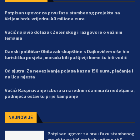
Potpisan ugovor za prvu fazu stambenog projekta na
Veljem brdu vrijednu 40 miliona eura
Vučić najavio dolazak Zelenskog i razgovore o važnim
temama
Danski političar: Obilazak skupštine s Dajkovićem više bio
turistička posjeta, moraću biti pažljiviji kome ću biti vodič
Od sjutra: Za nevezivanje pojasa kazna 150 eura, plaćanje i
na licu mjesta
Vučić: Raspisivanje izbora u narednim danima ili nedeljama,
podnijeću ostavku prije kampanje
NAJNOVIJE
Potpisan ugovor za prvu fazu stambenog
projekta na Veljem brdu vrijednu 40