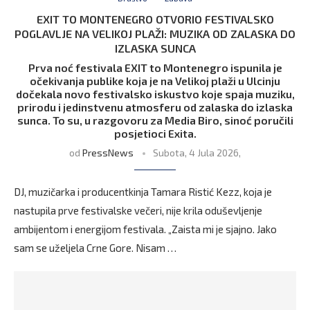
EXIT TO MONTENEGRO OTVORIO FESTIVALSKO
POGLAVLJE NA VELIKOJ PLAŽI: MUZIKA OD ZALASKA DO
IZLASKA SUNCA
Prva noć festivala EXIT to Montenegro ispunila je
očekivanja publike koja je na Velikoj plaži u Ulcinju
dočekala novo festivalsko iskustvo koje spaja muziku,
prirodu i jedinstvenu atmosferu od zalaska do izlaska
sunca. To su, u razgovoru za Media Biro, sinoć poručili
posjetioci Exita.
od
PressNews
Subota, 4 Jula 2026,
DJ, muzičarka i producentkinja Tamara Ristić Kezz, koja je
nastupila prve festivalske večeri, nije krila oduševljenje
ambijentom i energijom festivala. „Zaista mi je sjajno. Jako
sam se uželjela Crne Gore. Nisam …