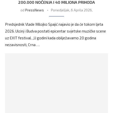
200.000 NOĆENJA I 40 MILIONA PRIHODA
od
PressNews
Ponedjeljak, 6 Aprila 2026,
Predsjednik Vlade Milojko Spajić najavio je da će tokom ljeta
2026. Ulcinj i Budva postati epicentar svjetske muzičke scene
uz EXIT festival. „U godini kada obilježavamo 20 godina
nezavisnosti, Crna …