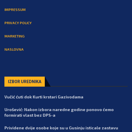
IMPRESSUM
PRIVACY POLICY
MARKETING
NASLOVNA
IZBOR UREDNIKA
Vučić ćuti dok Kurti krstari Gazivodama
Urošević: Nakon izbora naredne godine ponovo ćemo
formirati vlast bez DPS-a
Prividene dvije osobe koje su u Gusinju isticale zastavu