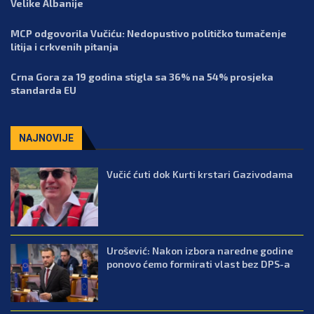
Velike Albanije
MCP odgovorila Vučiću: Nedopustivo političko tumačenje
litija i crkvenih pitanja
Crna Gora za 19 godina stigla sa 36% na 54% prosjeka
standarda EU
NAJNOVIJE
Vučić ćuti dok Kurti krstari Gazivodama
Urošević: Nakon izbora naredne godine
ponovo ćemo formirati vlast bez DPS-a