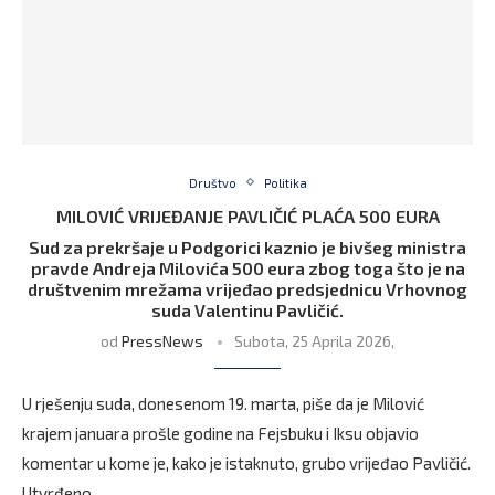
Društvo
Politika
MILOVIĆ VRIJEĐANJE PAVLIČIĆ PLAĆA 500 EURA
Sud za prekršaje u Podgorici kaznio je bivšeg ministra
pravde Andreja Milovića 500 eura zbog toga što je na
društvenim mrežama vrijeđao predsjednicu Vrhovnog
suda Valentinu Pavličić.
od
PressNews
Subota, 25 Aprila 2026,
U rješenju suda, donesenom 19. marta, piše da je Milović
krajem januara prošle godine na Fejsbuku i Iksu objavio
komentar u kome je, kako je istaknuto, grubo vrijeđao Pavličić.
Utvrđeno …