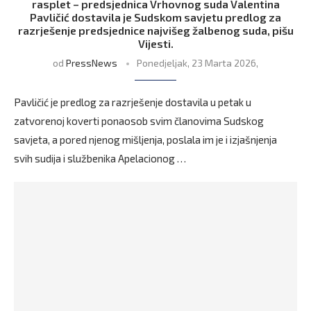
rasplet – predsjednica Vrhovnog suda Valentina
Pavličić dostavila je Sudskom savjetu predlog za
razrješenje predsjednice najvišeg žalbenog suda, pišu
Vijesti.
od
PressNews
Ponedjeljak, 23 Marta 2026,
Pavličić je predlog za razrješenje dostavila u petak u
zatvorenoj koverti ponaosob svim članovima Sudskog
savjeta, a pored njenog mišljenja, poslala im je i izjašnjenja
svih sudija i službenika Apelacionog …