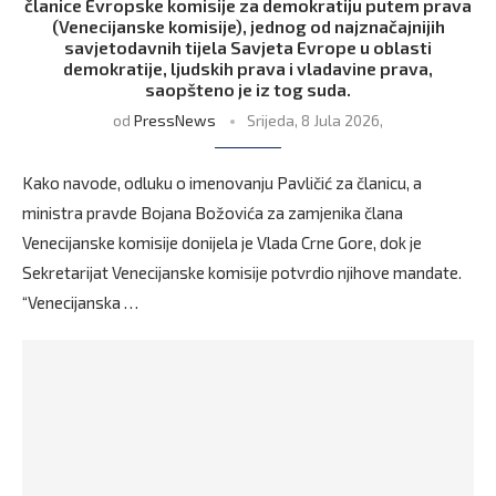
članice Evropske komisije za demokratiju putem prava
(Venecijanske komisije), jednog od najznačajnijih
savjetodavnih tijela Savjeta Evrope u oblasti
demokratije, ljudskih prava i vladavine prava,
saopšteno je iz tog suda.
od
PressNews
Srijeda, 8 Jula 2026,
Kako navode, odluku o imenovanju Pavličić za članicu, a
ministra pravde Bojana Božovića za zamjenika člana
Venecijanske komisije donijela je Vlada Crne Gore, dok je
Sekretarijat Venecijanske komisije potvrdio njihove mandate.
“Venecijanska …