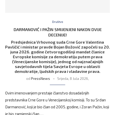
Društvo
DARMANOVIĆ I PAŽIN SMIJENJENI NAKON DVIJE
DECENIJE!
Predsjednica Vrhovnog suda Crne Gore Valentina
Pavličić i ministar pravde Bojan Božović započeli su 20.
juna 2026. godine četvorogodišnji mandat članice
Evropske komisije za demokratiju putem prava
(Venecijanske komisije), jednog od najznačajnijih
savjetodavnih tijela Savjeta Evrope u oblasti
demokratije, ljudskih prava i vladavine prava.
od
PressNews
Srijeda, 8 Jula 2026,
Ovim imenovanjem prestaje članstvo dosadašnjih
predstavnika Crne Gore u Venecijanskoj komisiji. To su Srđan
Darmanović, koji je bio član od 2005. godine, i Zoran Pažin, koji
je bio zamjenski član …