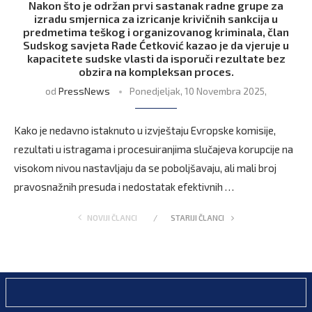
Nakon što je održan prvi sastanak radne grupe za
izradu smjernica za izricanje krivičnih sankcija u
predmetima teškog i organizovanog kriminala, član
Sudskog savjeta Rade Ćetković kazao je da vjeruje u
kapacitete sudske vlasti da isporuči rezultate bez
obzira na kompleksan proces.
od
PressNews
Ponedjeljak, 10 Novembra 2025,
Kako je nedavno istaknuto u izvještaju Evropske komisije,
rezultati u istragama i procesuiranjima slučajeva korupcije na
visokom nivou nastavljaju da se poboljšavaju, ali mali broj
pravosnažnih presuda i nedostatak efektivnih …
NOVIJI ČLANCI
STARIJI ČLANCI