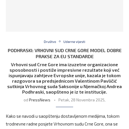
Društvo
Udarne vijesti
PODHRASKI: VRHOVNI SUD CRNE GORE MODEL DOBRE
PRAKSE ZA EU STANDARDE
Vrhovni sud Crne Gore ima izuzetne organizacione
sposobnosti i postiže impresivne rezultate koji već
ispunjavaju zahtjeve Evropske unije, kazala je tokom
razgovora sa predsjednicom Valentinom Pavličić
sutkinja Vrhovnog suda Saksonije u Njemačkoj Andrea
Podhraski, saopšteno je iz te institucije.
od
PressNews
Petak, 28 Novembra 2025,
Kako se navodi u saopštenju dostavljenom medijima, tokom
trodnevne radne posjete Vrhovnom sudu Crne Gore, ona se