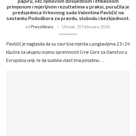
papiru, već njihovom dosljednom i efikasnom
primjenom i mjerljivim rezultatima u praksi, poručila je
predsjednica Vrhovnog suda Valentina Pavličić na
sastanku Pododbora za pravdu, slobodu i bezbjednost.
od
PressNews
Utorak, 10 Februara 2026,
Pavličić je naglasila da su završna mjerila u poglavljima 23 i 24
ključna za ukupnu ocjenu spremnosti Crne Gore za članstvo u
Evropskoj uniji, te da sudska vlast ima posebnu …