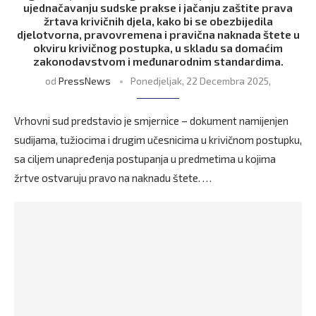
ujednačavanju sudske prakse i jačanju zaštite prava
žrtava krivičnih djela, kako bi se obezbijedila
djelotvorna, pravovremena i pravična naknada štete u
okviru krivičnog postupka, u skladu sa domaćim
zakonodavstvom i međunarodnim standardima.
od
PressNews
Ponedjeljak, 22 Decembra 2025,
Vrhovni sud predstavio je smjernice – dokument namijenjen
sudijama, tužiocima i drugim učesnicima u krivičnom postupku,
sa ciljem unapređenja postupanja u predmetima u kojima
žrtve ostvaruju pravo na naknadu štete. …