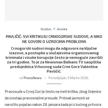
Društvo
Hronika
PAVLIČIĆ: SVI KRITIKUJU CRNOGORSKE SUDOVE, A NIKO
NE GOVORI O UZROCIMA PROBLEMA
Crnogorski sudovi mogu da odgovore na ključne
izazove, a postupke u slučajevima organizovanog
kriminala i visoke korupcije često je nemoguće završiti
za tri godine. To je za Newsmax Balkans TV saopštila
predsjednica Vrhovnog suda Crne Gore Valentina
Pavličić.
od
PressNews
Ponedjeljak, 9 Marta 2026,
Pravosuđe u Crnoj Gori je često na meti kritika, zbog činjenice
da izostaju pravosnažne presude. Pritisak javnosti se
naročito pojačao nakon 28. januara kada je iz kućnog pritvora