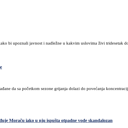
ako bi upoznali javnost i nadležne u kakvim uslovima živi tridesetak do
je
 građane da sa početkom sezone grijanja dolazi do povećanja koncentraci
ađuje Moraču iako u nju ispušta otpadne vode skandalozan