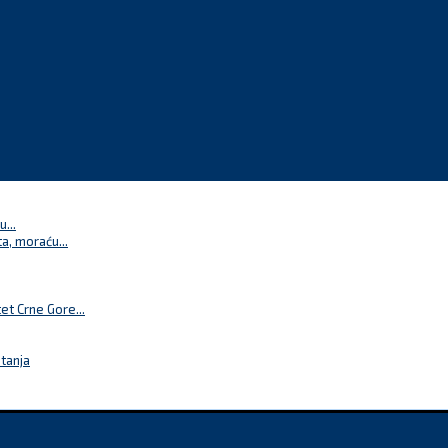
...
a, moraću...
t Crne Gore...
itanja