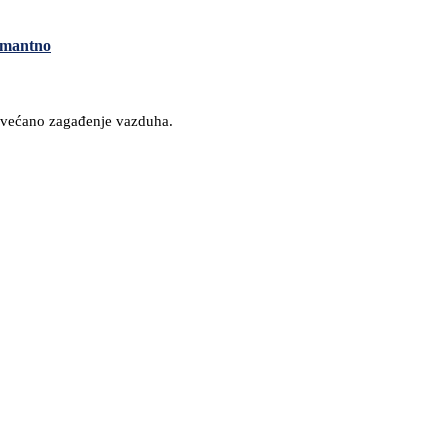
armantno
povećano zagađenje vazduha.