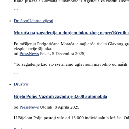
Kako je kazala Gordana Đukanović iz Agencije za zaštitu životne
…
Društvo
Udarne vijesti
Morača najzagađenija u donjem toku, zbog neprečišćenih o
Po mišljenju Podgoričana Morača je najljepša rijeka Glavnog gra
eksploatacije šljunka.
od
PressNews
Petak, 5 Decembra 2025,
“To zagađenje kao što svi znamo uglavnom nizvodno od naših ur
…
Društvo
Bijelo Polje: Vazduh zagađuje 3.600 automobila
od
PressNews
Utorak, 8 Aprila 2025,
U Bijelom Polju postoji više od 13.000 individualnih ložišta. Od