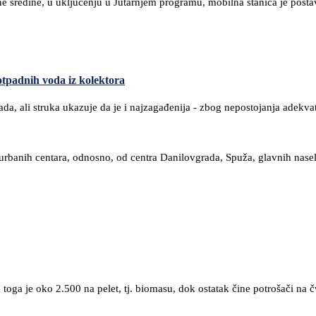
 sredine, u uključenju u Jutarnjem programu, mobilna stanica je postav
tpadnih voda iz kolektora
da, ali struka ukazuje da je i najzagađenija - zbog nepostojanja adekva
banih centara, odnosno, od centra Danilovgrada, Spuža, glavnih naselj
 toga je oko 2.500 na pelet, tj. biomasu, dok ostatak čine potrošači na 