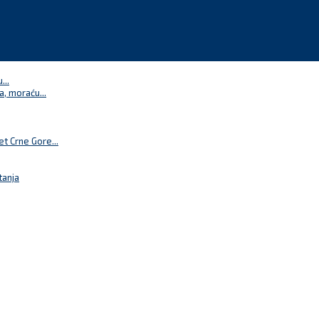
...
a, moraću...
t Crne Gore...
tanja