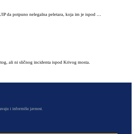
z UIP da potpuno nelegalna peletara, koja im je ispod …
og, ali ni sličnog incidenta ispod Krivog mosta.
avaju i informišu javnost.