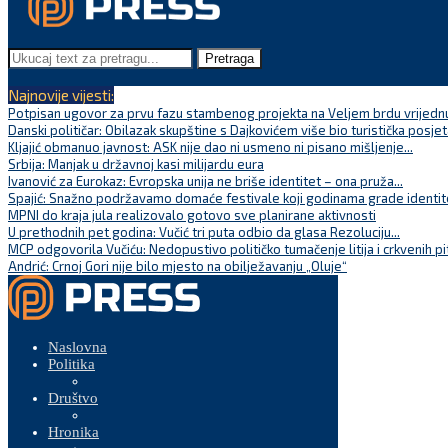
Pretraga
Najnovije vijesti:
Potpisan ugovor za prvu fazu stambenog projekta na Veljem brdu vrijednu
Danski političar: Obilazak skupštine s Dajkovićem više bio turistička posjet
Kljajić obmanuo javnost: ASK nije dao ni usmeno ni pisano mišljenje...
Srbija: Manjak u državnoj kasi milijardu eura
Ivanović za Eurokaz: Evropska unija ne briše identitet – ona pruža...
Spajić: Snažno podržavamo domaće festivale koji godinama grade identite
MPNI do kraja jula realizovalo gotovo sve planirane aktivnosti
U prethodnih pet godina: Vučić tri puta odbio da glasa Rezoluciju...
MCP odgovorila Vučiću: Nedopustivo političko tumačenje litija i crkvenih pi
Andrić: Crnoj Gori nije bilo mjesto na obilježavanju „Oluje“
Naslovna
Politika
Društvo
Hronika