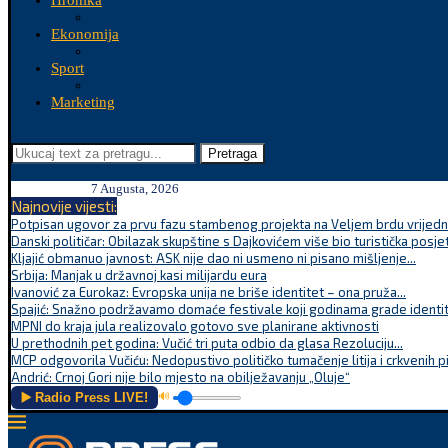
Hronika
Ekonomija
Sport
Marketing
Pretraga
7 Augusta, 2026
Najnovije vijesti:
Potpisan ugovor za prvu fazu stambenog projekta na Veljem brdu vrijednu
Danski političar: Obilazak skupštine s Dajkovićem više bio turistička posjet
Kljajić obmanuo javnost: ASK nije dao ni usmeno ni pisano mišljenje...
Srbija: Manjak u državnoj kasi milijardu eura
Ivanović za Eurokaz: Evropska unija ne briše identitet – ona pruža...
Spajić: Snažno podržavamo domaće festivale koji godinama grade identite
MPNI do kraja jula realizovalo gotovo sve planirane aktivnosti
U prethodnih pet godina: Vučić tri puta odbio da glasa Rezoluciju...
MCP odgovorila Vučiću: Nedopustivo političko tumačenje litija i crkvenih p
Andrić: Crnoj Gori nije bilo mjesto na obilježavanju „Oluje“
▶️ Radio Press LIVE!
🔊