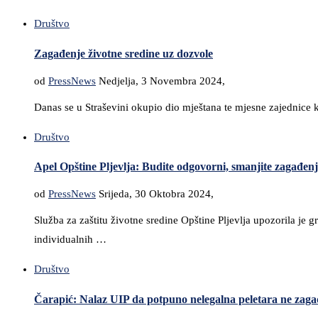
Društvo
Zagađenje životne sredine uz dozvole
od
PressNews
Nedjelja, 3 Novembra 2024,
Danas se u Straševini okupio dio mještana te mjesne zajednice k
Društvo
Apel Opštine Pljevlja: Budite odgovorni, smanjite zagađen
od
PressNews
Srijeda, 30 Oktobra 2024,
Služba za zaštitu životne sredine Opštine Pljevlja upozorila je
individualnih …
Društvo
Čarapić: Nalaz UIP da potpuno nelegalna peletara ne zag