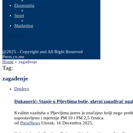
Ekonomija
Sport
Marketing
7 Augusta, 2026
@2025 - Copyright and All Right Reserved
Press.co.me
Home
»
zagađenje
Tag:
zagađenje
Društvo
Đukanović: Stanje u Pljevljima bolje, glavni zagađivač ugal
Kvalitet vazduha u Pljevljima jutros je značajno bolji nego pre
uspostavljeno i mjerenje PM 10 i PM 2,5 čestica.
od
PressNews
Utorak, 16 Decembra 2025,