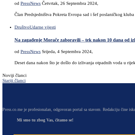
od
PressNews
Četvrtak, 26 Septembra 2024,
Član Predsjedništva Pokreta Evropa sad i šef poslaničkog kluba t
Društvo
Udarne vijesti
Na zagađenje Morače zaboravili – tek nakon 10 dana od izl
od
PressNews
Srijeda, 4 Septembra 2024,
Deset dana nakon što je došlo do izlivanja otpadnih voda u rije
Noviji članci
Stariji članci
Press.co.me je profesionalan, odgovoran portal sa stavom. Redakciju čine isk
Mi smo tu zbog Vas, čitamo se!