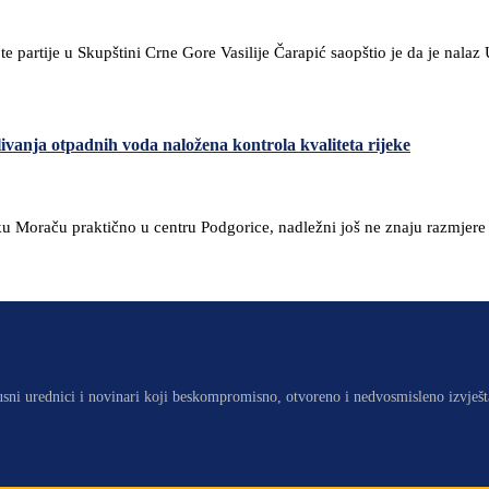
e partije u Skupštini Crne Gore Vasilije Čarapić saopštio je da je nala
ivanja otpadnih voda naložena kontrola kvaliteta rijeke
ku Moraču praktično u centru Podgorice, nadležni još ne znaju razmjere t
usni urednici i novinari koji beskompromisno, otvoreno i nedvosmisleno izvješt