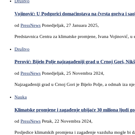
Društvo
Vojinović: U Podgorici domaćinstava na čvrsta goriva i sao
od
PressNews
Ponedjeljak, 27 Januara 2025,
Predstavnica Centra za klimatske promjene, Ivana Vojinović, u
Društvo
Perović: Bijelo Polje najzagađeniji grad u Crnoj Gori, Nik
od
PressNews
Ponedjeljak, 25 Novembra 2024,
Najzagađeniji grad u Crnoj Gori je Bijelo Polje, a odmah iza nj
Nauka
Klimatske promjene i zagađenje ubijaće 30 miliona ljudi go
od
PressNews
Petak, 22 Novembra 2024,
Posljedice klimatskih promjena i zagađenje vazduha mogle bi da