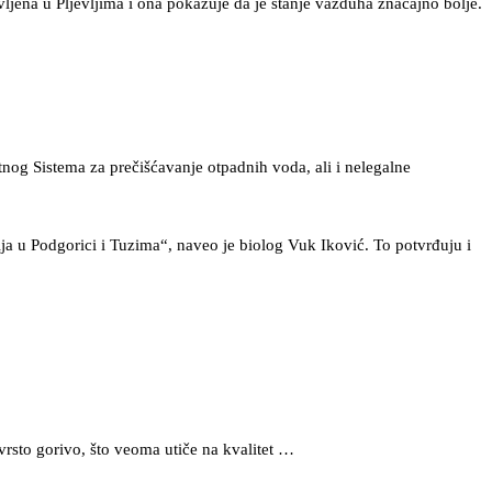
ljena u Pljevljima i ona pokazuje da je stanje vazduha značajno bolje.
tnog Sistema za prečišćavanje otpadnih voda, ali i nelegalne
a u Podgorici i Tuzima“, naveo je biolog Vuk Iković. To potvrđuju i
čvrsto gorivo, što veoma utiče na kvalitet …