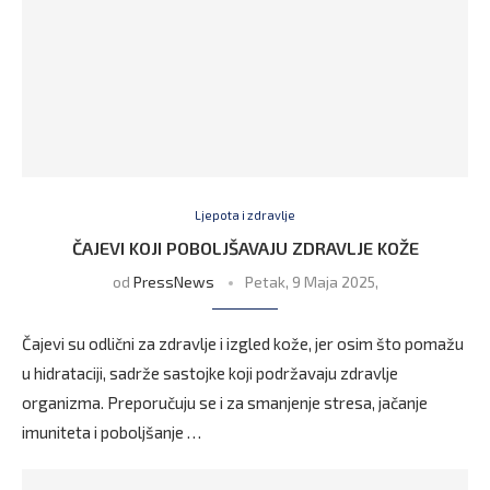
Ljepota i zdravlje
ČAJEVI KOJI POBOLJŠAVAJU ZDRAVLJE KOŽE
od
PressNews
Petak, 9 Maja 2025,
Čajevi su odlični za zdravlje i izgled kože, jer osim što pomažu
u hidrataciji, sadrže sastojke koji podržavaju zdravlje
organizma. Preporučuju se i za smanjenje stresa, jačanje
imuniteta i poboljšanje …