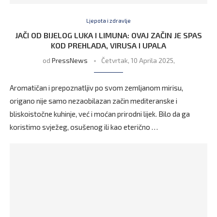
Ljepota i zdravlje
JAČI OD BIJELOG LUKA I LIMUNA: OVAJ ZAČIN JE SPAS
KOD PREHLADA, VIRUSA I UPALA
od
PressNews
Četvrtak, 10 Aprila 2025,
Aromatičan i prepoznatljiv po svom zemljanom mirisu,
origano nije samo nezaobilazan začin mediteranske i
bliskoistočne kuhinje, već i moćan prirodni lijek. Bilo da ga
koristimo svježeg, osušenog ili kao eterično …