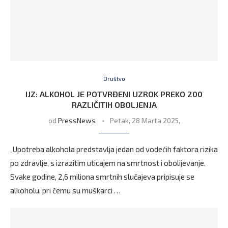
Društvo
IJZ: ALKOHOL JE POTVRĐENI UZROK PREKO 200
RAZLIČITIH OBOLJENJA
od
PressNews
Petak, 28 Marta 2025,
„Upotreba alkohola predstavlja jedan od vodećih faktora rizika
po zdravlje, s izrazitim uticajem na smrtnost i obolijevanje.
Svake godine, 2,6 miliona smrtnih slučajeva pripisuje se
alkoholu, pri čemu su muškarci …