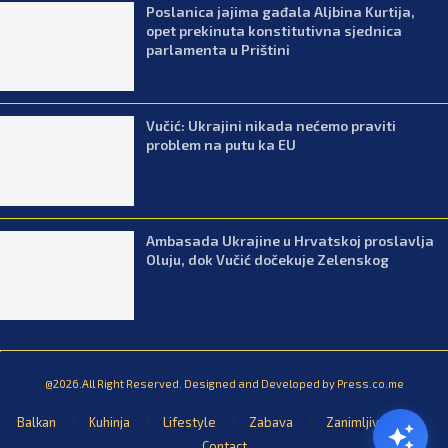
Poslanica jajima gađala Aljbina Kurtija,
opet prekinuta konstitutivna sjednica
parlamenta u Prištini
Vučić: Ukrajini nikada nećemo praviti
problem na putu ka EU
Ambasada Ukrajine u Hrvatskoj proslavlja
Oluju, dok Vučić dočekuje Zelenskog
@2026.All Right Reserved. Designed and Developed by Press.co.me
Balkan
Kuhinja
Lifestyle
Zabava
Zanimljivosti
Contact