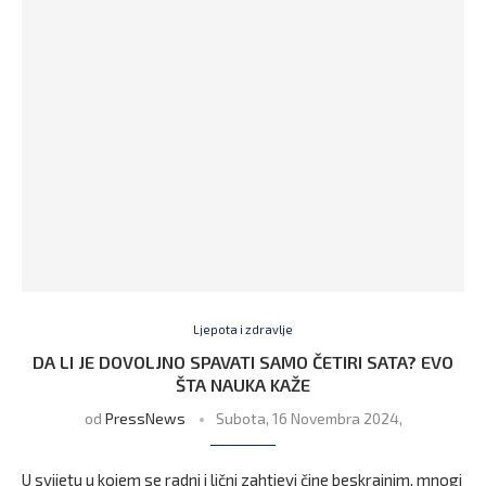
Ljepota i zdravlje
DA LI JE DOVOLJNO SPAVATI SAMO ČETIRI SATA? EVO
ŠTA NAUKA KAŽE
od
PressNews
Subota, 16 Novembra 2024,
U svijetu u kojem se radni i lični zahtjevi čine beskrajnim, mnogi