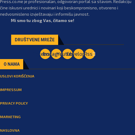
Press.co.me je profesionalan, odgovoran portal sa stavom. Redakciju
čine iskusni urednici i novinari koji beskompromisno, otvoreno i
nedvosmisleno izvještavaju i informišu javnost.
Mi smo tu zbog Vas, čitamo se!
DRUŠTVENE MREŽE
Facebook
Instagram
Youtube
Envelope
Rss
O NAMA
USLOVI KORIŠĆENJA
IMPRESSUM
PRIVACY POLICY
MARKETING
NASLOVNA