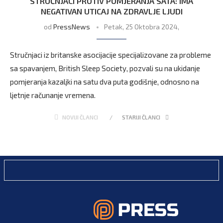
STRUČNJACI PROTIV POMJERANJA SATA: IMA
NEGATIVAN UTICAJ NA ZDRAVLJE LJUDI
od
PressNews
Petak, 25 Oktobra 2024,
Stručnjaci iz britanske asocijacije specijalizovane za probleme
sa spavanjem, British Sleep Society, pozvali su na ukidanje
pomjeranja kazaljki na satu dva puta godišnje, odnosno na
ljetnje računanje vremena.
NOVIJI ČLANCI
STARIJI ČLANCI