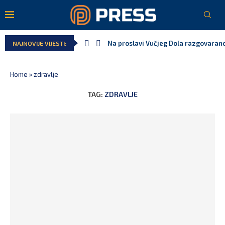
Na proslavi Vučjeg Dola razgovarano
NAJNOVIJE VIJESTI:
Home
»
zdravlje
TAG:
ZDRAVLJE