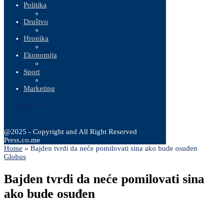
Politika
Društvo
Hronika
Ekonomija
Sport
Marketing
10 Augusta, 2026
@2025 - Copyright and All Right Reserved
Press.co.me
Home
»
Bajden tvrdi da neće pomilovati sina ako bude osuđen
Globus
Bajden tvrdi da neće pomilovati sina
ako bude osuđen