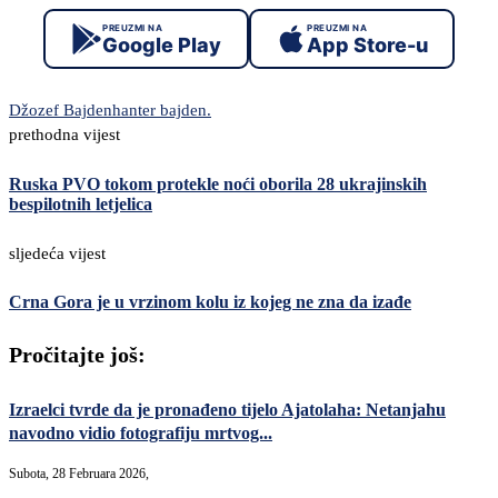
PREUZMI NA
PREUZMI NA
Google Play
App Store-u
Džozef Bajden
hanter bajden.
prethodna vijest
Ruska PVO tokom protekle noći oborila 28 ukrajinskih
bespilotnih letjelica
sljedeća vijest
Crna Gora je u vrzinom kolu iz kojeg ne zna da izađe
Pročitajte još:
Izraelci tvrde da je pronađeno tijelo Ajatolaha: Netanjahu
navodno vidio fotografiju mrtvog...
Subota, 28 Februara 2026,