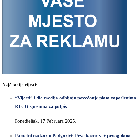
Najčitanije vijesti:
“Vijesti” i dio medija odbijaju povećanje plata zaposlenima,
RTCG spremna za potpis
Ponedjeljak, 17 Februara 2025,
Pametni nadzor u Podgorici: Prve kazne već prvog dana