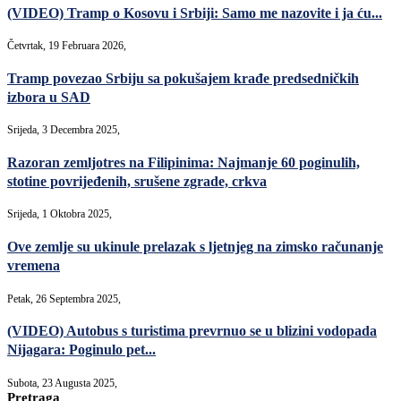
(VIDEO) Tramp o Kosovu i Srbiji: Samo me nazovite i ja ću...
Četvrtak, 19 Februara 2026,
Tramp povezao Srbiju sa pokušajem krađe predsedničkih
izbora u SAD
Srijeda, 3 Decembra 2025,
Razoran zemljotres na Filipinima: Najmanje 60 poginulih,
stotine povrijeđenih, srušene zgrade, crkva
Srijeda, 1 Oktobra 2025,
Ove zemlje su ukinule prelazak s ljetnjeg na zimsko računanje
vremena
Petak, 26 Septembra 2025,
(VIDEO) Autobus s turistima prevrnuo se u blizini vodopada
Nijagara: Poginulo pet...
Subota, 23 Augusta 2025,
Pretraga