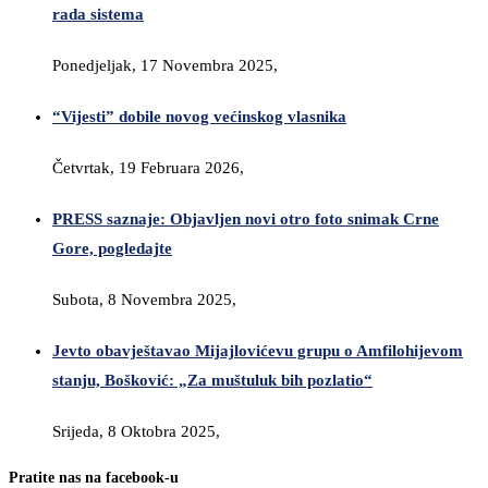
rada sistema
Ponedjeljak, 17 Novembra 2025,
“Vijesti” dobile novog većinskog vlasnika
Četvrtak, 19 Februara 2026,
PRESS saznaje: Objavljen novi otro foto snimak Crne
Gore, pogledajte
Subota, 8 Novembra 2025,
Jevto obavještavao Mijajlovićevu grupu o Amfilohijevom
stanju, Bošković: „Za muštuluk bih pozlatio“
Srijeda, 8 Oktobra 2025,
Pratite nas na facebook-u