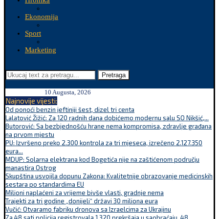
Hronika
Ekonomija
Sport
Marketing
Pretraga
10 Augusta, 2026
Najnovije vijesti:
Od ponoći benzin jeftiniji šest, dizel tri centa
Lalatović Žižić: Za 120 radnih dana dobićemo modernu salu SO Nikšić,...
Butorović: Sa bezbjednošću hrane nema kompromisa, zdravlje građana
na prvom mjestu
PU: Izvršeno preko 2.300 kontrola za tri mjeseca, izrečeno 2.127.350
eura...
MDUP: Solarna elektrana kod Bogetića nije na zaštićenom području
manastira Ostrog
Skupština usvojila dopunu Zakona: Kvalitetnije obrazovanje medicinskih
sestara po standardima EU
Milioni naplaćeni za vrijeme bivše vlasti, gradnje nema
Trajekti za tri godine „donijeli“ državi 30 miliona eura
Vučić: Otvaramo fabriku dronova sa Izraelcima za Ukrajinu
Za 48 sati policija registrovala 1.320 prekršaja u saobraćaju, 48