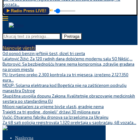
vozača...
▶️ Radio Press LIVE!
🔊
Pretraga
Najnovije vijesti:
Od ponoći benzin jeftiniji šest, dizel tri centa
Lalatović Žižić: Za 120 radnih dana dobićemo modernu salu SO Nikšić,...
Butorović: Sa bezbjednošću hrane nema kompromisa, zdravlje građana
na prvom mjestu
PU: Izvršeno preko 2.300 kontrola za tri mjeseca, izrečeno 2.127.350
eura...
MDUP: Solarna elektrana kod Bogetića nije na zaštićenom području
manastira Ostrog
Skupština usvojila dopunu Zakona: Kvalitetnije obrazovanje medicinskih
sestara po standardima EU
Milioni naplaćeni za vrijeme bivše vlasti, gradnje nema
Trajekti za tri godine „donijeli“ državi 30 miliona eura
Vučić: Otvaramo fabriku dronova sa Izraelcima za Ukrajinu
Za 48 sati policija registrovala 1.320 prekršaja u saobraćaju, 48 vozača...
Naslovna