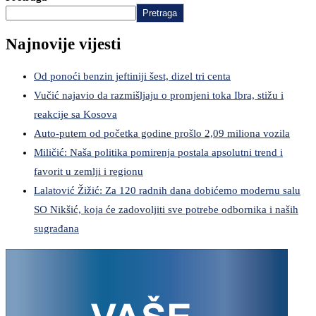
Pretraga
Najnovije vijesti
Od ponoći benzin jeftiniji šest, dizel tri centa
Vučić najavio da razmišljaju o promjeni toka Ibra, stižu i
reakcije sa Kosova
Auto-putem od početka godine prošlo 2,09 miliona vozila
Miličić: Naša politika pomirenja postala apsolutni trend i
favorit u zemlji i regionu
Lalatović Žižić: Za 120 radnih dana dobićemo modernu salu
SO Nikšić, koja će zadovoljiti sve potrebe odbornika i naših
sugrađana