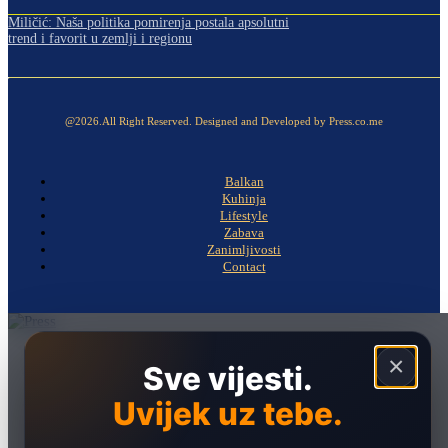
Miličić: Naša politika pomirenja postala apsolutni
trend i favorit u zemlji i regionu
@2026.All Right Reserved. Designed and Developed by Press.co.me
Balkan
Kuhinja
Lifestyle
Zabava
Zanimljivosti
Contact
Naslovna
×
Sve vijesti.
Politika
Uvijek uz tebe.
Društvo
Hronika