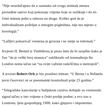
“Nije neuobičajeno da u razmaku od svega stotinak metara
pronađete satove koji pokazuju vrijeme koje se razlikuje i do tri-
četiri minuta jedni u odnosu na druge. Koliko god da je
individualizam poželjan u mnogim pogledima, nije mu mjesto u
horologiji.”
“Lažljivi pokazivač vremena je grozota i ne smije se tolerisati.”
Izvjesni H. Bertud iz Vimbldona je pisao listu da bi saopštio kako je
čuo “da je veliki broj stranaca” uskliknulo od iznenađenja što
London nema tačan sat “na svim važnim raskršćima u metropoli”.
A izvesni
Robert Orb
je bio posebno iritiran: “U Bernu i u Nešatelu
javni časovnici su se pneumatski kontrolisali prije 25 godina.”
“Telegrafske kancelarije u Indijskom carstvu dobijale su vremenski
signal tačno u isto vrijeme u četiri poslije podne; a evo nas u
Londonu, ljeta gospodnjeg 1908, kako glupavo i impotentno