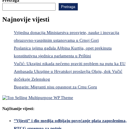
Pretraga
Pretraga
Najnovije vijesti
Vrijedna donacija Ministarstva prosvjete, nauke i inovacija
obrazovno-vaspitnim ustanovama u Crnoj Gori
Poslanica jajima gađala Aljbina Kurtija, opet prekinuta
konstitutivna sjednica parlamenta u Prištini
Vučić: Ukrajini nikada nećemo praviti problem na putu ka EU
Ambasada Ukrajine u Hrvatskoj proslavlja Oluju, dok Vučić
dočekuje Zelenskog
Bugarin: Migranti nisu opasnost za Crnu Goru
Najčitanije vijesti:
“Vijesti” i dio medija odbijaju povećanje plata zaposlenima,
RTCG spremna za potpis