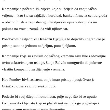
Kompanije s početka 19. vijeka koje su željele da znaju tačno
vrijeme – kao što su sajdžije i horolozi, banke i firme iz centra grada
– obično bi slale zaposlenog u Kraljevsku opservatoriju da im
pokuca na vrata i zatraži da vidi njihov sat.
Pondovom nasljedniku
Džordžu Ejriju
je to dojadilo i ograničio je
pristup satu na jednom nedjeljno, ponedjeljkom.
Kompanije koje su zavisile od tačnog vremena nisu bile zadovoljne
ovim uskraćivanjem usluge, što je Belvilu omogućilo da pokrene
vlastitu kompaniju za dijeljenje vremena.
Kao Pondov bivši asistent, on je imao pristup i posjećivao je
Griničku opservatoriju svako jutro.
Podesio bi svoj džepni hronometar, prije nego što bi se uputio
kočijama do klijenata koji su plaćali naknadu da ga pogledaju i
prema njemu namjeste vlastite časovnike.