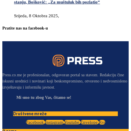
stanju, Bošković: „Za muštuluk bih pozlatio“
Srijeda, 8 Oktobra 2025,
Pratite nas na facebook-u
Press.co.me je profesionalan, odgovoran portal sa stavom. Redakciju čine
iskusni urednici i novinari koji beskompromisno, otvoreno i nedvosmisleno
izvještavaju i informišu javnost.
Mi smo tu zbog Vas, čitamo se!
Društvene mreže
Facebook
Instagram
Youtube
Envelope
Rss