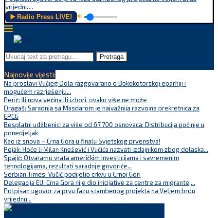
vrijednu...
▶️ Radio Press LIVE!
🔊
Pretraga
Najnovije vijesti:
Na proslavi Vučjeg Dola razgovarano o Bokokotorskoj eparhiji i
mogućem razrješenju...
Perić: Ili nova većina ili izbori, ovako više ne može
Dragaš: Saradnja sa Masdarom je najvažnija razvojna prekretnica za
EPCG
Besplatni udžbenici za više od 67.700 osnovaca: Distribucija počinje u
ponedjeljak
Kao iz snova – Crna Gora u finalu Svjetskog prvenstva!
Pejak: Hoće li Milan Knežević i Vučića nazvati izdajnikom zbog dolaska...
Spajić: Otvaramo vrata američkim investicijama i savremenim
tehnologijama, rezultati saradnje govoriće...
Serbian Times: Vučić podijelio crkvu u Crnoj Gori
Delegacija EU: Crna Gora nije dio inicijative za centre za migrante,...
Potpisan ugovor za prvu fazu stambenog projekta na Veljem brdu
vrijednu...