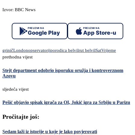
Izvor: BBC News
PREUZMI NA
PREUZMI NA
Google Play
App Store-u
grinič
London
opservatorij
porodica belvil
rut belvil
Sat
Vrijeme
prethodna vijest
Stejt department odobrio isporuku oružja i kontroverznom
Azovu
sljedeća vijest
Pešić objavio spisak igrača za OI, Jokić igra za Srbiju u Parizu
Pročitajte još:
Sedam laži iz istorije u koje je lako povjerovati