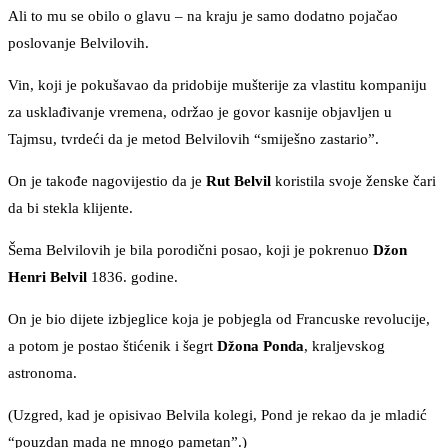
Ali to mu se obilo o glavu – na kraju je samo dodatno pojačao
poslovanje Belvilovih.
Vin, koji je pokušavao da pridobije mušterije za vlastitu kompaniju
za usklađivanje vremena, održao je govor kasnije objavljen u
Tajmsu, tvrdeći da je metod Belvilovih “smiješno zastario”.
On je takođe nagovijestio da je
Rut
Belvil
koristila svoje ženske čari
da bi stekla klijente.
Šema Belvilovih je bila porodični posao, koji je pokrenuo
Džon
Henri Belvil
1836. godine.
On je bio dijete izbjeglice koja je pobjegla od Francuske revolucije,
a potom je postao štićenik i šegrt
Džona Ponda
, kraljevskog
astronoma.
(Uzgred, kad je opisivao Belvila kolegi, Pond je rekao da je mladić
“pouzdan mada ne mnogo pametan”.)