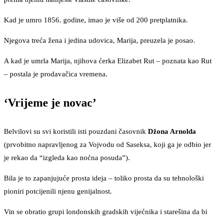
Kad je umro 1856. godine, imao je više od 200 pretplatnika.
Njegova treća žena i jedina udovica, Marija, preuzela je posao.
A kad je umrla Marija, njihova ćerka Elizabet Rut – poznata kao Rut
– postala je prodavačica vremena.
‘Vrijeme je novac’
Belvilovi su svi koristili isti pouzdani časovnik
Džona Arnolda
(prvobitno napravljenog za Vojvodu od Saseksa, koji ga je odbio jer
je rekao da “izgleda kao noćna posuda”).
Bila je to zapanjujuće prosta ideja – toliko prosta da su tehnološki
pioniri potcijenili njenu genijalnost.
Vin se obratio grupi londonskih gradskih vijećnika i starešina da bi