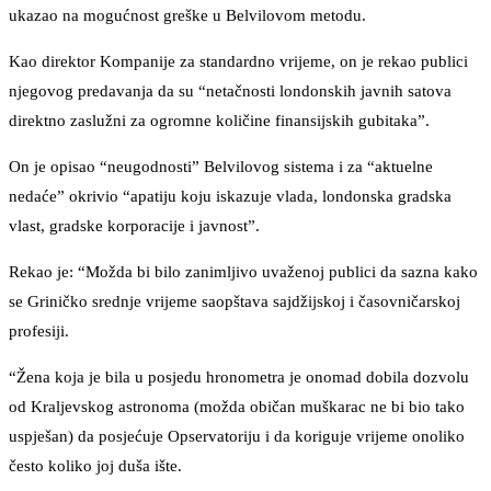
ukazao na mogućnost greške u Belvilovom metodu.
Kao direktor Kompanije za standardno vrijeme, on je rekao publici
njegovog predavanja da su “netačnosti londonskih javnih satova
direktno zaslužni za ogromne količine finansijskih gubitaka”.
On je opisao “neugodnosti” Belvilovog sistema i za “aktuelne
nedaće” okrivio “apatiju koju iskazuje vlada, londonska gradska
vlast, gradske korporacije i javnost”.
Rekao je: “Možda bi bilo zanimljivo uvaženoj publici da sazna kako
se Griničko srednje vrijeme saopštava sajdžijskoj i časovničarskoj
profesiji.
“Žena koja je bila u posjedu hronometra je onomad dobila dozvolu
od Kraljevskog astronoma (možda običan muškarac ne bi bio tako
uspješan) da posjećuje Opservatoriju i da koriguje vrijeme onoliko
često koliko joj duša ište.