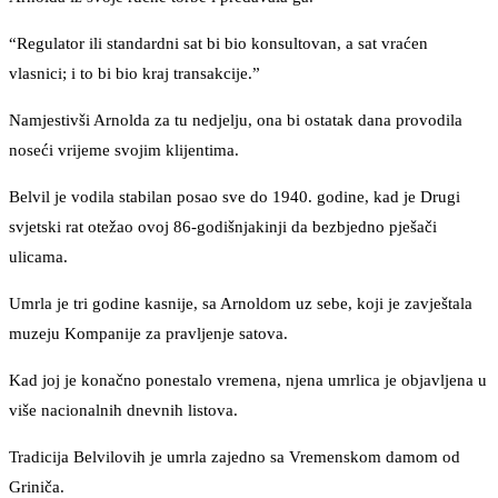
“Regulator ili standardni sat bi bio konsultovan, a sat vraćen
vlasnici; i to bi bio kraj transakcije.”
Namjestivši Arnolda za tu nedjelju, ona bi ostatak dana provodila
noseći vrijeme svojim klijentima.
Belvil je vodila stabilan posao sve do 1940. godine, kad je Drugi
svjetski rat otežao ovoj 86-godišnjakinji da bezbjedno pješači
ulicama.
Umrla je tri godine kasnije, sa Arnoldom uz sebe, koji je zavještala
muzeju Kompanije za pravljenje satova.
Kad joj je konačno ponestalo vremena, njena umrlica je objavljena u
više nacionalnih dnevnih listova.
Tradicija Belvilovih je umrla zajedno sa Vremenskom damom od
Griniča.