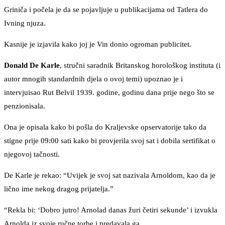
Griniča i počela je da se pojavljuje u publikacijama od Tatlera do
Ivning njuza.
Kasnije je izjavila kako joj je Vin donio ogroman publicitet.
Donald
De Karle
, stručni saradnik Britanskog horološkog instituta (i
autor mnogih standardnih djela o ovoj temi) upoznao je i
intervjuisao Rut Belvil 1939. godine, godinu dana prije nego što se
penzionisala.
Ona je opisala kako bi pošla do Kraljevske opservatorije tako da
stigne prije 09:00 sati kako bi provjerila svoj sat i dobila sertifikat o
njegovoj tačnosti.
De Karle je rekao: “Uvijek je svoj sat nazivala Arnoldom, kao da je
lično ime nekog dragog prijatelja.”
“Rekla bi: ‘Dobro jutro! Arnolad danas žuri četiri sekunde’ i izvukla
Arnolda iz svoje ručne torbe i predavala ga.