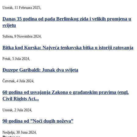
Utorak, 11 Februara 2025,
Danas 35 godina od pada Berlinskog zida i velikih promjena u
svijetu
Subota, 9 Novembra 2024,
Bitka kod Kurska: Najveća tenkovska bitka u istoriji ratovanja
Petak, 5 Jula 2024,
Đuzepe Garibaldi: Junak dva svijeta
Četvrtak, 4 Jula 2024,
60 godina od usvajanja Zakona o građanskim pravima (engl.
Civil Rights Act...
Utorak, 2 Jula 2024,
90 godina od ”Noći dugih noževa”
Nedjelja, 30 Juna 2024,