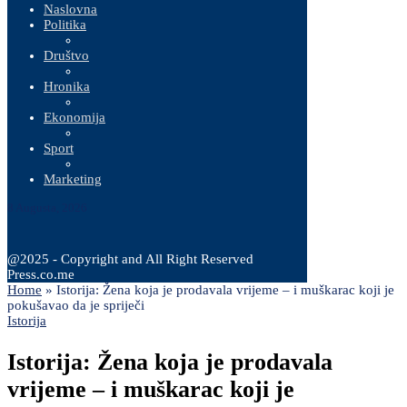
Naslovna
Politika
Društvo
Hronika
Ekonomija
Sport
Marketing
8 Augusta, 2026
@2025 - Copyright and All Right Reserved
Press.co.me
Home
»
Istorija: Žena koja je prodavala vrijeme – i muškarac koji je
pokušavao da je spriječi
Istorija
Istorija: Žena koja je prodavala
vrijeme – i muškarac koji je