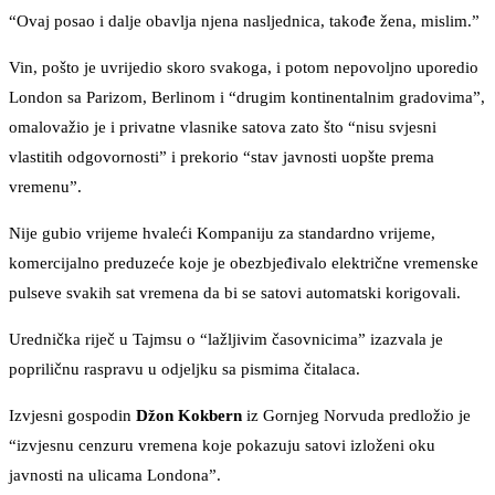
“Ovaj posao i dalje obavlja njena nasljednica, takođe žena, mislim.”
Vin, pošto je uvrijedio skoro svakoga, i potom nepovoljno uporedio
London sa Parizom, Berlinom i “drugim kontinentalnim gradovima”,
omalovažio je i privatne vlasnike satova zato što “nisu svjesni
vlastitih odgovornosti” i prekorio “stav javnosti uopšte prema
vremenu”.
Nije gubio vrijeme hvaleći Kompaniju za standardno vrijeme,
komercijalno preduzeće koje je obezbjeđivalo električne vremenske
pulseve svakih sat vremena da bi se satovi automatski korigovali.
Urednička riječ u Tajmsu o “lažljivim časovnicima” izazvala je
popriličnu raspravu u odjeljku sa pismima čitalaca.
Izvjesni gospodin
Džon
Kokbern
iz Gornjeg Norvuda predložio je
“izvjesnu cenzuru vremena koje pokazuju satovi izloženi oku
javnosti na ulicama Londona”.