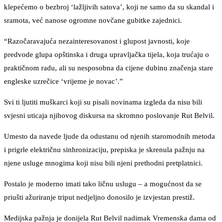
klepećemo o bezbroj ‘lažljivih satova’, koji ne samo da su skandal i
sramota, već nanose ogromne novčane gubitke zajednici.
“Razočaravajuća nezainteresovanost i glupost javnosti, koje
predvode glupa opštinska i druga upravljačka tijela, koja trućaju o
praktičnom radu, ali su nesposobna da cijene dubinu značenja stare
engleske uzrečice ‘vrijeme je novac’.”
Svi ti ljutiti muškarci koji su pisali novinama izgleda da nisu bili
svjesni uticaja njihovog diskursa na skromno poslovanje Rut Belvil.
Umesto da navede ljude da odustanu od njenih staromodnih metoda
i prigrle električnu sinhronizaciju, prepiska je skrenula pažnju na
njene usluge mnogima koji nisu bili njeni prethodni pretplatnici.
Postalo je moderno imati tako ličnu uslugu – a mogućnost da se
priušti ažuriranje triput nedjeljno donosilo je izvjestan prestiž.
Medijska pažnja je donijela Rut Belvil nadimak Vremenska dama od