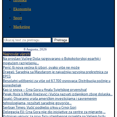
Hronika
Ekonomija
Sport
Marketing
Pretraga
8 Augusta, 2026
Najnovije vijesti:
Na proslavi Vučjeg Dola razgovarano o Bokokotorskoj eparhiji i
mogućem razrješenju...
Perić: Ili nova većina ili izbori, ovako više ne može
Dragaš: Saradnja sa Masdarom je najvažnija razvojna prekretnica za
EPCG
Besplatni udžbenici za više od 67.700 osnovaca: Distribucija počinje u
ponedjeljak
Kao iz snova – Crna Gora u finalu Svjetskog prvenstva!
Pejak: Hoće li Milan Knežević i Vučića nazvati izdajnikom zbog dolaska...
Spajić: Otvaramo vrata američkim investicijama i savremenim
tehnologijama, rezultati saradnje govoriće...
Serbian Times: Vučić podijelio crkvu u Crnoj Gori
Delegacija EU: Crna Gora nije dio inicijative za centre za migrante,...
Potpisan ugovor za prvu fazu stambenog projekta na Veljem brdu