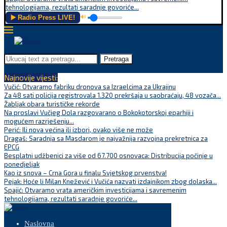
tehnologijama, rezultati saradnje govoriće...
▶️ Radio Press LIVE!
🔊
Pretraga
Najnovije vijesti:
Vučić: Otvaramo fabriku dronova sa Izraelcima za Ukrajinu
Za 48 sati policija registrovala 1.320 prekršaja u saobraćaju, 48 vozača...
Žabljak obara turističke rekorde
Na proslavi Vučjeg Dola razgovarano o Bokokotorskoj eparhiji i
mogućem razrješenju...
Perić: Ili nova većina ili izbori, ovako više ne može
Dragaš: Saradnja sa Masdarom je najvažnija razvojna prekretnica za
EPCG
Besplatni udžbenici za više od 67.700 osnovaca: Distribucija počinje u
ponedjeljak
Kao iz snova – Crna Gora u finalu Svjetskog prvenstva!
Pejak: Hoće li Milan Knežević i Vučića nazvati izdajnikom zbog dolaska...
Spajić: Otvaramo vrata američkim investicijama i savremenim
tehnologijama, rezultati saradnje govoriće...
Naslovna