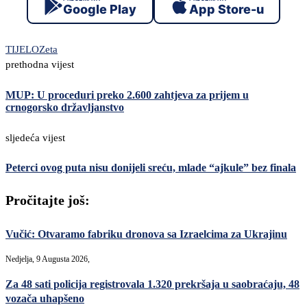
Google Play
App Store-u
TIJELO
Zeta
prethodna vijest
MUP: U proceduri preko 2.600 zahtjeva za prijem u
crnogorsko državljanstvo
sljedeća vijest
Peterci ovog puta nisu donijeli sreću, mlade “ajkule” bez finala
Pročitajte još:
Vučić: Otvaramo fabriku dronova sa Izraelcima za Ukrajinu
Nedjelja, 9 Augusta 2026,
Za 48 sati policija registrovala 1.320 prekršaja u saobraćaju, 48
vozača uhapšeno