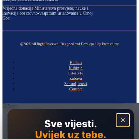
Vrijedna donacija Ministarstva prosvjete, nauke i
inovacija obrazovno-vaspitnim ustanovama u Crnoj
Gori
@2026.All Right Reserved. Designed and Developed by Press.co.me
Balkan
Kuhinja
Lifestyle
Zabava
Zanimljivosti
Contact
Naslovna
×
Sve vijesti.
Politika
Uvijek uz tebe.
Društvo