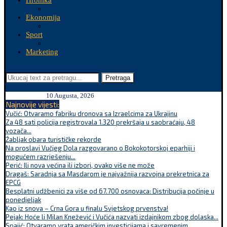
Hronika
Ekonomija
Sport
Marketing
Pretraga
10 Augusta, 2026
Najnovije vijesti:
Vučić: Otvaramo fabriku dronova sa Izraelcima za Ukrajinu
Za 48 sati policija registrovala 1.320 prekršaja u saobraćaju, 48
vozača...
Žabljak obara turističke rekorde
Na proslavi Vučjeg Dola razgovarano o Bokokotorskoj eparhiji i
mogućem razrješenju...
Perić: Ili nova većina ili izbori, ovako više ne može
Dragaš: Saradnja sa Masdarom je najvažnija razvojna prekretnica za
EPCG
Besplatni udžbenici za više od 67.700 osnovaca: Distribucija počinje u
ponedjeljak
Kao iz snova – Crna Gora u finalu Svjetskog prvenstva!
Pejak: Hoće li Milan Knežević i Vučića nazvati izdajnikom zbog dolaska...
Spajić: Otvaramo vrata američkim investicijama i savremenim