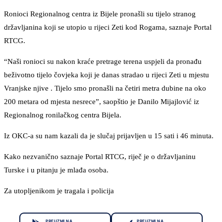
Ronioci Regionalnog centra iz Bijele pronašli su tijelo stranog
državljanina koji se utopio u rijeci Zeti kod Rogama, saznaje Portal
RTCG.
“Naši ronioci su nakon kraće pretrage terena uspjeli da pronađu
beživotno tijelo čovjeka koji je danas stradao u rijeci Zeti u mjestu
Vranjske njive . Tijelo smo pronašli na četiri metra dubine na oko
200 metara od mjesta nesrece”, saopštio je Danilo Mijajlović iz
Regionalnog ronilačkog centra Bijela.
Iz OKC-a su nam kazali da je slučaj prijavljen u 15 sati i 46 minuta.
Kako nezvanično saznaje Portal RTCG, riječ je o državljaninu
Turske i u pitanju je mlađa osoba.
Za utopljenikom je tragala i policija
PREUZMI NA
PREUZMI NA