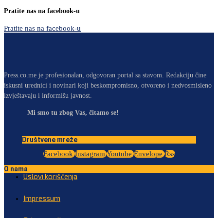
Pratite nas na facebook-u
Pratite nas na facebook-u
Press.co.me je profesionalan, odgovoran portal sa stavom. Redakciju čine
iskusni urednici i novinari koji beskompromisno, otvoreno i nedvosmisleno
izvještavaju i informišu javnost.
Mi smo tu zbog Vas, čitamo se!
Društvene mreže
Facebook
Instagram
Youtube
Envelope
Rss
O nama
Uslovi korišćenja
Impressum