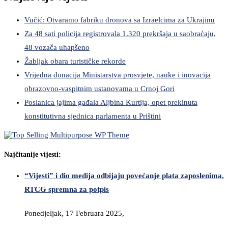
Vučić: Otvaramo fabriku dronova sa Izraelcima za Ukrajinu
Za 48 sati policija registrovala 1.320 prekršaja u saobraćaju,
48 vozača uhapšeno
Žabljak obara turističke rekorde
Vrijedna donacija Ministarstva prosvjete, nauke i inovacija
obrazovno-vaspitnim ustanovama u Crnoj Gori
Poslanica jajima gađala Aljbina Kurtija, opet prekinuta
konstitutivna sjednica parlamenta u Prištini
Najčitanije vijesti:
“Vijesti” i dio medija odbijaju povećanje plata zaposlenima,
RTCG spremna za potpis
Ponedjeljak, 17 Februara 2025,