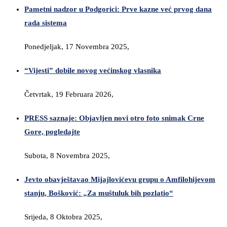
Pametni nadzor u Podgorici: Prve kazne već prvog dana
rada sistema
Ponedjeljak, 17 Novembra 2025,
“Vijesti” dobile novog većinskog vlasnika
Četvrtak, 19 Februara 2026,
PRESS saznaje: Objavljen novi otro foto snimak Crne
Gore, pogledajte
Subota, 8 Novembra 2025,
Jevto obavještavao Mijajlovićevu grupu o Amfilohijevom
stanju, Bošković: „Za muštuluk bih pozlatio“
Srijeda, 8 Oktobra 2025,