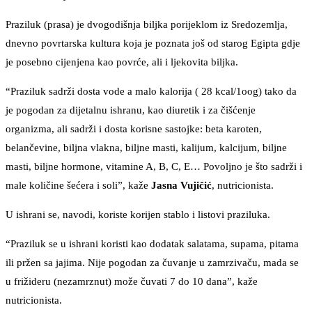
Praziluk (prasa) je dvogodišnja biljka porijeklom iz Sredozemlja,
dnevno povrtarska kultura koja je poznata još od starog Egipta gdje
je posebno cijenjena kao povrće, ali i ljekovita biljka.
“Praziluk sadrži dosta vode a malo kalorija ( 28 kcal/1oog) tako da
je pogodan za dijetalnu ishranu, kao diuretik i za čišćenje
organizma, ali sadrži i dosta korisne sastojke: beta karoten,
belančevine, biljna vlakna, biljne masti, kalijum, kalcijum, biljne
masti, biljne hormone, vitamine A, B, C, E… Povoljno je što sadrži i
male količine šećera i soli”, kaže
Jasna Vujičić
, nutricionista.
U ishrani se, navodi, koriste korijen stablo i listovi praziluka.
“Praziluk se u ishrani koristi kao dodatak salatama, supama, pitama
ili pržen sa jajima. Nije pogodan za čuvanje u zamrzivaču, mada se
u frižideru (nezamrznut) može čuvati 7 do 10 dana”, kaže
nutricionista.