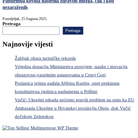
Pandemija kovida naštetila zdravlju mozga, čak i kod
nezaraženih
Ponedjeljak, 25 Augusta 2025,
Pretraga
Pretraga
Najnovije vijesti
Žabljak obara turističke rekorde
Vrijedna donacija Ministarstva prosvjete, nauke i inovacija
obrazovno-vaspitnim ustanovama u Crnoj Gori
Poslanica jajima gađala Aljbina Kurtija, opet prekinuta
konstitutivna sjednica parlamenta u Prištini
Vučić: Ukrajini nikada nećemo praviti problem na putu ka EU
Ambasada Ukrajine u Hrvatskoj proslavlja Oluju, dok Vučić
dočekuje Zelenskog