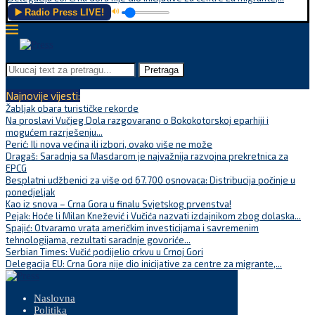
▶️ Radio Press LIVE!
🔊
Pretraga
Najnovije vijesti:
Žabljak obara turističke rekorde
Na proslavi Vučjeg Dola razgovarano o Bokokotorskoj eparhiji i
mogućem razrješenju...
Perić: Ili nova većina ili izbori, ovako više ne može
Dragaš: Saradnja sa Masdarom je najvažnija razvojna prekretnica za
EPCG
Besplatni udžbenici za više od 67.700 osnovaca: Distribucija počinje u
ponedjeljak
Kao iz snova – Crna Gora u finalu Svjetskog prvenstva!
Pejak: Hoće li Milan Knežević i Vučića nazvati izdajnikom zbog dolaska...
Spajić: Otvaramo vrata američkim investicijama i savremenim
tehnologijama, rezultati saradnje govoriće...
Serbian Times: Vučić podijelio crkvu u Crnoj Gori
Delegacija EU: Crna Gora nije dio inicijative za centre za migrante,...
Naslovna
Politika