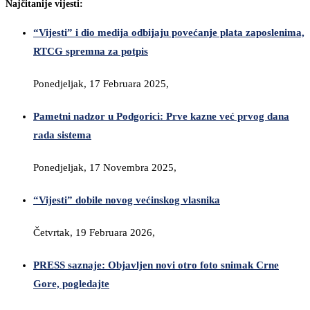
Najčitanije vijesti:
“Vijesti” i dio medija odbijaju povećanje plata zaposlenima,
RTCG spremna za potpis
Ponedjeljak, 17 Februara 2025,
Pametni nadzor u Podgorici: Prve kazne već prvog dana
rada sistema
Ponedjeljak, 17 Novembra 2025,
“Vijesti” dobile novog većinskog vlasnika
Četvrtak, 19 Februara 2026,
PRESS saznaje: Objavljen novi otro foto snimak Crne
Gore, pogledajte