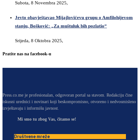
Subota, 8 Novembra 2025,
Jevto obavještavao Mijajlovićevu grupu o Amfilohijevom
stanju, Bošković: „Za muštuluk bih pozlatio“
Srijeda, 8 Oktobra 2025,
Pratite nas na facebook-u
Press.co.me je profesionalan, odgovoran portal sa stavom. Redakciju čine
iskusni urednici i novinari koji beskompromisno, otvoreno i nedvosmisleno
izvještavaju i informišu javnost.
Mi smo tu zbog Vas, čitamo se!
Društvene mreže