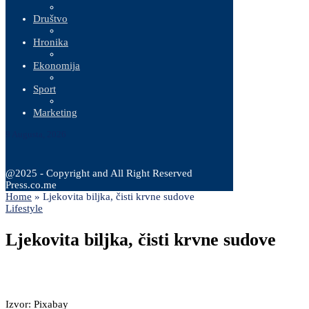
Društvo
Hronika
Ekonomija
Sport
Marketing
9 Augusta, 2026
@2025 - Copyright and All Right Reserved
Press.co.me
Home
»
Ljekovita biljka, čisti krvne sudove
Lifestyle
Ljekovita biljka, čisti krvne sudove
Izvor: Pixabay