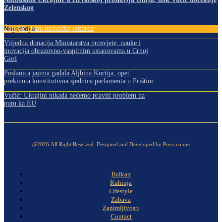
Zelenskog
Najnovije
Žabljak obara turističke rekorde
Vrijedna donacija Ministarstva prosvjete, nauke i
inovacija obrazovno-vaspitnim ustanovama u Crnoj
Gori
Poslanica jajima gađala Aljbina Kurtija, opet
prekinuta konstitutivna sjednica parlamenta u Prištini
Vučić: Ukrajini nikada nećemo praviti problem na
putu ka EU
@2026.All Right Reserved. Designed and Developed by Press.co.me
Balkan
Kuhinja
Lifestyle
Zabava
Zanimljivosti
Contact