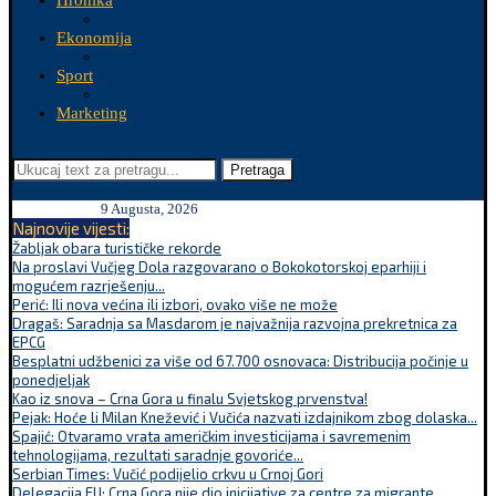
Hronika
Ekonomija
Sport
Marketing
Pretraga
9 Augusta, 2026
Najnovije vijesti:
Žabljak obara turističke rekorde
Na proslavi Vučjeg Dola razgovarano o Bokokotorskoj eparhiji i
mogućem razrješenju...
Perić: Ili nova većina ili izbori, ovako više ne može
Dragaš: Saradnja sa Masdarom je najvažnija razvojna prekretnica za
EPCG
Besplatni udžbenici za više od 67.700 osnovaca: Distribucija počinje u
ponedjeljak
Kao iz snova – Crna Gora u finalu Svjetskog prvenstva!
Pejak: Hoće li Milan Knežević i Vučića nazvati izdajnikom zbog dolaska...
Spajić: Otvaramo vrata američkim investicijama i savremenim
tehnologijama, rezultati saradnje govoriće...
Serbian Times: Vučić podijelio crkvu u Crnoj Gori
Delegacija EU: Crna Gora nije dio inicijative za centre za migrante,...