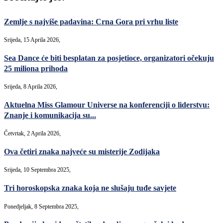
Zemlje s najviše padavina: Crna Gora pri vrhu liste
Srijeda, 15 Aprila 2026,
Sea Dance će biti besplatan za posjetioce, organizatori očekuju
25 miliona prihoda
Srijeda, 8 Aprila 2026,
Aktuelna Miss Glamour Universe na konferenciji o liderstvu:
Znanje i komunikacija su...
Četvrtak, 2 Aprila 2026,
Ova četiri znaka najveće su misterije Zodijaka
Srijeda, 10 Septembra 2025,
Tri horoskopska znaka koja ne slušaju tuđe savjete
Ponedjeljak, 8 Septembra 2025,