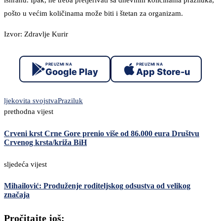
ishranu. Ipak, ne treba pretjerivati sa dnevnim količinama praziluka,
pošto u većim količinama može biti i štetan za organizam.
Izvor: Zdravlje Kurir
PREUZMI NA
PREUZMI NA
Google Play
App Store-u
ljekovita svojstva
Praziluk
prethodna vijest
Crveni krst Crne Gore prenio više od 86.000 eura Društvu
Crvenog krsta/križa BiH
sljedeća vijest
Mihailović: Produženje roditeljskog odsustva od velikog
značaja
Pročitajte još: