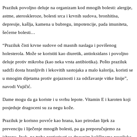
Praziluk povoljno deluje na organizam kod mnogih bolesti: alergije,
astme, ateroskleroze, bolesti srca i krvnih sudova, bronhitisa,
depresije, kašlja, kamena u bubregu, impotencije, pada imuniteta,
šećerne bolesti…
“Praziluk čisti krvne sudove od masnih naslaga i povišenog
holesterola. Može se koristiti kao diuretik, antioksidans i povoljno
deluje protiv mikroba (kao neka vrsta antibiotika). Pošto praziluk
sadrži dosta hranljivih i lekovitih sastojaka a malo kalorija, koristi se
u mnogim dijetama protiv gojaznosti i za održavanje vitke linije”,
navodi Vujičić.
Dame mogu da ga koriste i u svrhu lepote. Vitamin E i karoten koji
posjeduje dragoceni su za negu kože.
Praziluk je korisno povrće kao hrana, kao prirodan lijek za
prevenciju i liječenje mnogih bolesti, pa ga preporučujemo za