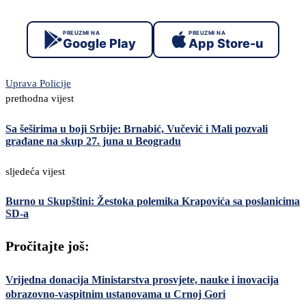
PREUZMI NA
PREUZMI NA
Google Play
App Store-u
Uprava Policije
prethodna vijest
Sa šeširima u boji Srbije: Brnabić, Vučević i Mali pozvali
građane na skup 27. juna u Beogradu
sljedeća vijest
Burno u Skupštini: Žestoka polemika Krapovića sa poslanicima
SD-a
Pročitajte još:
Vrijedna donacija Ministarstva prosvjete, nauke i inovacija
obrazovno-vaspitnim ustanovama u Crnoj Gori