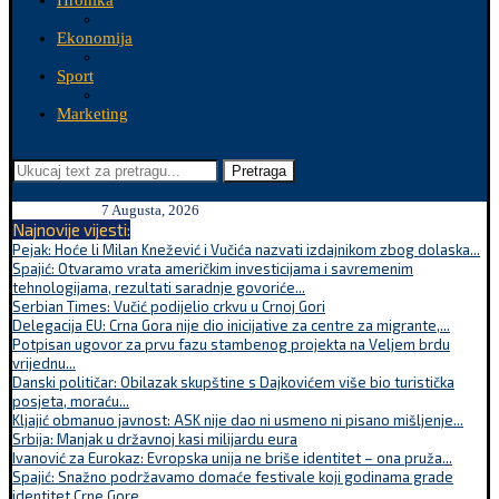
Hronika
Ekonomija
Sport
Marketing
Pretraga
7 Augusta, 2026
Najnovije vijesti:
Pejak: Hoće li Milan Knežević i Vučića nazvati izdajnikom zbog dolaska...
Spajić: Otvaramo vrata američkim investicijama i savremenim
tehnologijama, rezultati saradnje govoriće...
Serbian Times: Vučić podijelio crkvu u Crnoj Gori
Delegacija EU: Crna Gora nije dio inicijative za centre za migrante,...
Potpisan ugovor za prvu fazu stambenog projekta na Veljem brdu
vrijednu...
Danski političar: Obilazak skupštine s Dajkovićem više bio turistička
posjeta, moraću...
Kljajić obmanuo javnost: ASK nije dao ni usmeno ni pisano mišljenje...
Srbija: Manjak u državnoj kasi milijardu eura
Ivanović za Eurokaz: Evropska unija ne briše identitet – ona pruža...
Spajić: Snažno podržavamo domaće festivale koji godinama grade
identitet Crne Gore...