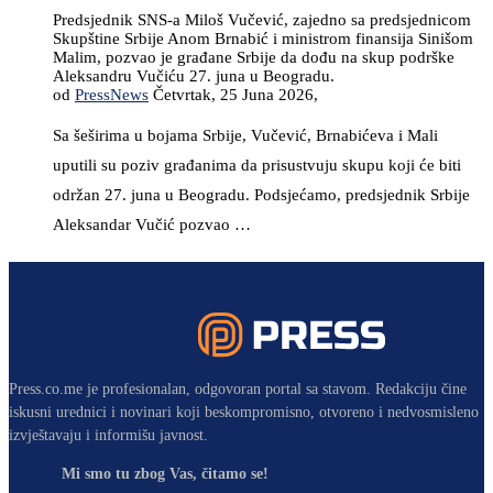
Predsjednik SNS-a Miloš Vučević, zajedno sa predsjednicom
Skupštine Srbije Anom Brnabić i ministrom finansija Sinišom
Malim, pozvao je građane Srbije da dođu na skup podrške
Aleksandru Vučiću 27. juna u Beogradu.
od
PressNews
Četvrtak, 25 Juna 2026,
Sa šeširima u bojama Srbije, Vučević, Brnabićeva i Mali
uputili su poziv građanima da prisustvuju skupu koji će biti
održan 27. juna u Beogradu. Podsjećamo, predsjednik Srbije
Aleksandar Vučić pozvao …
Press.co.me je profesionalan, odgovoran portal sa stavom. Redakciju čine
iskusni urednici i novinari koji beskompromisno, otvoreno i nedvosmisleno
izvještavaju i informišu javnost.
Mi smo tu zbog Vas, čitamo se!