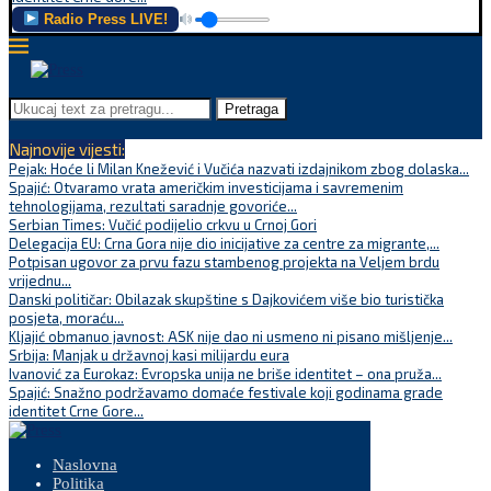
Radio Press LIVE!
Pretraga
Najnovije vijesti:
Pejak: Hoće li Milan Knežević i Vučića nazvati izdajnikom zbog dolaska...
Spajić: Otvaramo vrata američkim investicijama i savremenim
tehnologijama, rezultati saradnje govoriće...
Serbian Times: Vučić podijelio crkvu u Crnoj Gori
Delegacija EU: Crna Gora nije dio inicijative za centre za migrante,...
Potpisan ugovor za prvu fazu stambenog projekta na Veljem brdu
vrijednu...
Danski političar: Obilazak skupštine s Dajkovićem više bio turistička
posjeta, moraću...
Kljajić obmanuo javnost: ASK nije dao ni usmeno ni pisano mišljenje...
Srbija: Manjak u državnoj kasi milijardu eura
Ivanović za Eurokaz: Evropska unija ne briše identitet – ona pruža...
Spajić: Snažno podržavamo domaće festivale koji godinama grade
identitet Crne Gore...
Naslovna
Politika