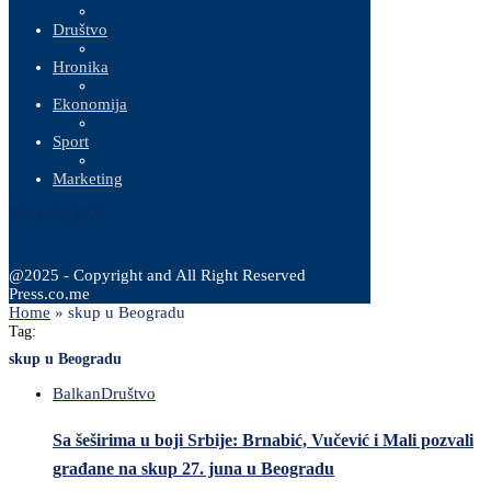
Društvo
Hronika
Ekonomija
Sport
Marketing
7 Augusta, 2026
@2025 - Copyright and All Right Reserved
Press.co.me
Home
»
skup u Beogradu
Tag:
skup u Beogradu
Balkan
Društvo
Sa šeširima u boji Srbije: Brnabić, Vučević i Mali pozvali
građane na skup 27. juna u Beogradu