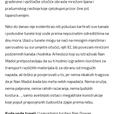
građevine i vještačke otočiće obrasle mrežom lijana i
prašumskog rastinja koje cjelokupni prizor čine još
tajanstvenijim.
Niko do danas nije evidentirao niti pokušao kartirati sve kanale
i podvodne tunele koji vode prema nepoznatim odredištima na
dnu mora. Ulazi u tunele mogu se naći na mnogim mjestima i
vjerovatno su svi umjetni otočići, njih 92, bili povezani mrežom
podzemnih kanala i hodnika. Arheolozi koji su istraživali Nan
Madol pretpostavljaju da su ti hodnici izgrađeni i korišteni za
transport različitih materijala ili za obranu od mogućih
napada, ali teško je povjerovati u to, jer nema nikakvih tragova
da je Nan Madol ikada bio meta nekih napadača. Nema oružja,
nema paljevine, nema ratnih razaranja, nema ljudskih
kostura…, samo avetinjski ostaci i megalitske konstrukcije
koje poput prapovjesnih čudovišta zjape prema nebu.
Kuda vode tuneli
: U najvažnijoj tvrđavi Nan Dowas,