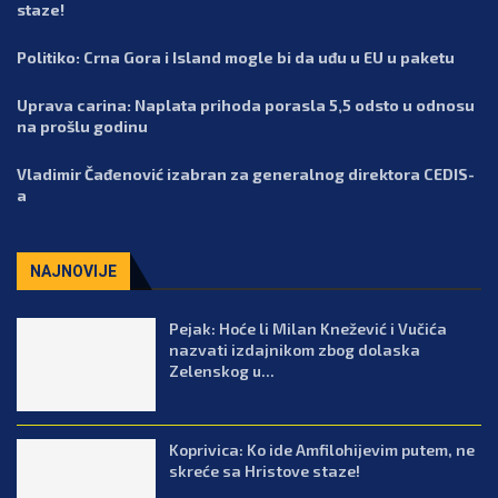
staze!
Politiko: Crna Gora i Island mogle bi da uđu u EU u paketu
Uprava carina: Naplata prihoda porasla 5,5 odsto u odnosu
na prošlu godinu
Vladimir Čađenović izabran za generalnog direktora CEDIS-
a
NAJNOVIJE
Pejak: Hoće li Milan Knežević i Vučića
nazvati izdajnikom zbog dolaska
Zelenskog u...
Koprivica: Ko ide Amfilohijevim putem, ne
skreće sa Hristove staze!