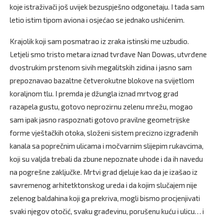
koje istraživači još uvijek bezuspješno odgonetaju. I tada sam
letio istim tipom aviona i osjećao se jednako ushićenim.
Krajolik koji sam posmatrao iz zraka istinski me uzbudio.
Letjeli smo tristo metara iznad tvrđave Nan Dowas, utvrđene
dvostrukim prstenom sivih megalitskih zidina i jasno sam
prepoznavao bazaltne četverokutne blokove na svijetlom
koraljnom tlu. I premda je džungla iznad mrtvog grad
razapela gustu, gotovo neprozirnu zelenu mrežu, mogao
sam ipak jasno raspoznati gotovo pravilne geometrijske
forme vještačkih otoka, složeni sistem precizno izgrađenih
kanala sa poprečnim ulicama i močvarnim slijepim rukavcima,
koji su valjda trebali da zbune nepoznate uhode i da ih navedu
na pogrešne zaključke. Mrtvi grad djeluje kao da je izašao iz
savremenog arhitetktonskog ureda i da kojim slučajem nije
zelenog baldahina koji ga prekriva, mogli bismo procjenjivati
svaki njegov otočić, svaku građevinu, porušenu kuću i ulicu… i