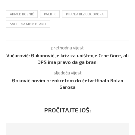
AHMED BOSNIĆ
PACIFIK
PITANJA BEZ ODGOVORA
SVIJET NA MOM DLANU
prethodna vijest
Vučurović: Đukanović je kriv za uništenje Crne Gore, ali
DPS ima pravo da ga brani
sljedeća vijest
Đoković novim preokretom do četvrtfinala Rolan
Garosa
PROČITAJTE JOŠ: