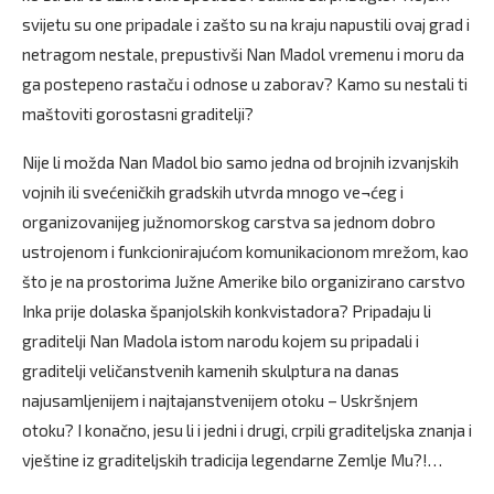
svijetu su one pripadale i zašto su na kraju napustili ovaj grad i
netragom nestale, prepustivši Nan Madol vremenu i moru da
ga postepeno rastaču i odnose u zaborav? Kamo su nestali ti
maštoviti gorostasni graditelji?
Nije li možda Nan Madol bio samo jedna od brojnih izvanjskih
vojnih ili svećeničkih gradskih utvrda mnogo ve¬ćeg i
organizovanijeg južnomorskog carstva sa jednom dobro
ustrojenom i funkcionirajućom komunikacionom mrežom, kao
što je na prostorima Južne Amerike bilo organizirano carstvo
Inka prije dolaska španjolskih konkvistadora? Pripadaju li
graditelji Nan Madola istom narodu kojem su pripadali i
graditelji veličanstvenih kamenih skulptura na danas
najusamljenijem i najtajanstvenijem otoku – Uskršnjem
otoku? I konačno, jesu li i jedni i drugi, crpili graditeljska znanja i
vještine iz graditeljskih tradicija legendarne Zemlje Mu?!…