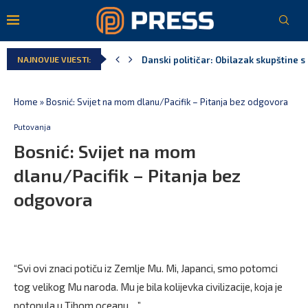
Danski političar: Obilazak skupštine s 
NAJNOVIJE VIJESTI:
Kljajić obmanuo javnost: ASK nije dao 
Srbija: Manjak u državnoj kasi milijar
Ivanović za Eurokaz: Evropska unija ne
Spajić: Snažno podržavamo domaće fest
Home
»
Bosnić: Svijet na mom dlanu/Pacifik – Pitanja bez odgovora
Putovanja
Bosnić: Svijet na mom
dlanu/Pacifik – Pitanja bez
odgovora
“Svi ovi znaci potiču iz Zemlje Mu. Mi, Japanci, smo potomci
tog velikog Mu naroda. Mu je bila kolijevka civilizacije, koja je
potonula u Tihom oceanu…”