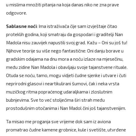
u mislima množiti pitanja na koja danas niko ne zna prave
odgovore.
Sablasne noći
: Ima istraživača čije sam izvještaje čitao
proteklih godina, koji smatraju da gospodari i graditelji Nan
Madola nisu zauvijek napustili svoj grad. Kažu – Oni su još tu!
Njihove teorije su više nego fantastične: Oni danju borave u
gradskim odajama na dnu mora a noću izlaze na mjesečinu,
među zidine Nan Madola i obavljaju svoje tajanstvene rituale.
Otuda se noću, tamo, mogu vidjeti čudne sjenke i utvare i čuti
neprirodni glasovi i neartikulirani šumovi, čak i neka vrsta
muzičkog ritma popraćenog udaraljkama i zloslutnim
bubnjevima. Sve to već stoljećima širi strah među
prostodušnim otočanima i Nan Madol čini još tajanstvenijim.
Ta misao me proganja sve vrijeme dok sam iz aviona
promatrao čudne kamene grobnice, kule i svetište, utvrđene