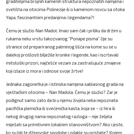
graditeljima brojnih kamenih struktura nepoznatih namjena i
svetišta na otocima Polinezije ili o kamenom novcu sa otoka
Yapa, fascinantnim predanjima i legendama?!
Čemu je služio Nan Madol: Imao sam čak i priliku da držim u
rukama neku vrstu takozvanog “Ponape pisma” čije su
stranice od prepariranog palminog lišća na kome su se u
dalekoj prošlosti bilježile kronike i legende, kao i iscrtavali
mitološki prizori, najčešće vezani za zastrašujuće zmajeve
koji izlaze iz mora i odnose svoje žrtve!
Jednaka zagonetka je i istinska namjena sablasnog grada na
vještačkim otocima – Nan Madola. Čemu je služio? Zar je
podignut samo zato da bi u njemu živjela neka nepoznata
pacifička plemićka ili svećenička kasta, koja se – iz hira ili
nekog drugog nama nepoznatog razloga – nije željela
miješati sa primitivnim lokalnim stanovništvom? Ako i jeste,
ko su bili te džinovske spodobe i odakle su pristigle? Kojem