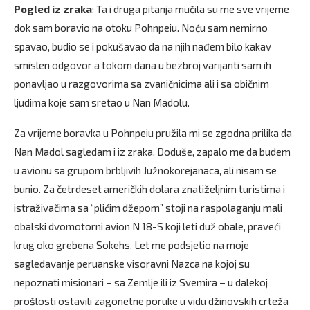
Pogled iz zraka
: Ta i druga pitanja mučila su me sve vrijeme
dok sam boravio na otoku Pohnpeiu. Noću sam nemirno
spavao, budio se i pokušavao da na njih nađem bilo kakav
smislen odgovor a tokom dana u bezbroj varijanti sam ih
ponavljao u razgovorima sa zvaničnicima ali i sa običnim
ljudima koje sam sretao u Nan Madolu.
Za vrijeme boravka u Pohnpeiu pružila mi se zgodna prilika da
Nan Madol sagledam i iz zraka. Doduše, zapalo me da budem
u avionu sa grupom brbljivih Južnokorejanaca, ali nisam se
bunio. Za četrdeset američkih dolara znatiželjnim turistima i
istraživačima sa “plićim džepom” stoji na raspolaganju mali
obalski dvomotorni avion N 18-S koji leti duž obale, praveći
krug oko grebena Sokehs. Let me podsjetio na moje
sagledavanje peruanske visoravni Nazca na kojoj su
nepoznati misionari – sa Zemlje ili iz Svemira – u dalekoj
prošlosti ostavili zagonetne poruke u vidu džinovskih crteža