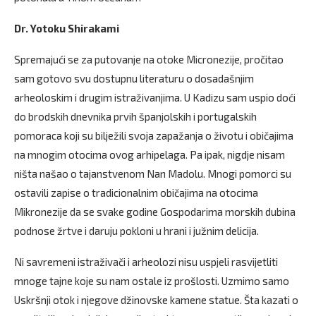
Dr. Yotoku Shirakami
Spremajući se za putovanje na otoke Micronezije, pročitao
sam gotovo svu dostupnu literaturu o dosadašnjim
arheoloskim i drugim istraživanjima. U Kadizu sam uspio doći
do brodskih dnevnika prvih španjolskih i portugalskih
pomoraca koji su bilježili svoja zapažanja o životu i običajima
na mnogim otocima ovog arhipelaga. Pa ipak, nigdje nisam
ništa našao o tajanstvenom Nan Madolu. Mnogi pomorci su
ostavili zapise o tradicionalnim običajima na otocima
Mikronezije da se svake godine Gospodarima morskih dubina
podnose žrtve i daruju pokloni u hrani i južnim delicija.
Ni savremeni istraživači i arheolozi nisu uspjeli rasvijetliti
mnoge tajne koje su nam ostale iz prošlosti. Uzmimo samo
Uskršnji otok i njegove džinovske kamene statue. Šta kazati o