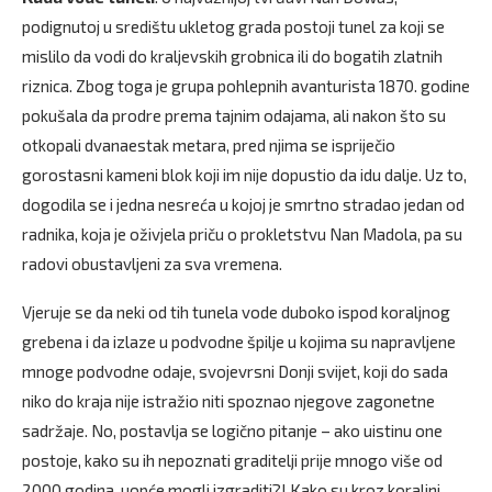
podignutoj u središtu ukletog grada postoji tunel za koji se
mislilo da vodi do kraljevskih grobnica ili do bogatih zlatnih
riznica. Zbog toga je grupa pohlepnih avanturista 1870. godine
pokušala da prodre prema tajnim odajama, ali nakon što su
otkopali dvanaestak metara, pred njima se ispriječio
gorostasni kameni blok koji im nije dopustio da idu dalje. Uz to,
dogodila se i jedna nesreća u kojoj je smrtno stradao jedan od
radnika, koja je oživjela priču o prokletstvu Nan Madola, pa su
radovi obustavljeni za sva vremena.
Vjeruje se da neki od tih tunela vode duboko ispod koraljnog
grebena i da izlaze u podvodne špilje u kojima su napravljene
mnoge podvodne odaje, svojevrsni Donji svijet, koji do sada
niko do kraja nije istražio niti spoznao njegove zagonetne
sadržaje. No, postavlja se logično pitanje – ako uistinu one
postoje, kako su ih nepoznati graditelji prije mnogo više od
2000 godina, uopće mogli izgraditi?! Kako su kroz koraljni