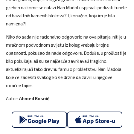
greben na kome se nalazi Nan Madol uspjevali podizati tunele
od bazaltnih kamenih blokova? I, konačno, koja im je bila
namjena?!
Niko do sada nije racionalno odgovorio na ova pitanja, niti je u
mračnom podvodnom svijetu iz kojeg vrebaju brojne
opasnosti, pokušao da nađe odgovore. Doduše, u prošlosti je
bilo pokušaja, ali su se najčešće završavali tragično,
aktuelizirajući tako drevnu famu o prokletstvu Nan Madola
koje će zadesiti svakog ko se drzne da zaviri u njegove
mračne tajne.
Autor:
Ahmed Bosnić
PREUZMI NA
PREUZMI NA
Google Play
App Store-u