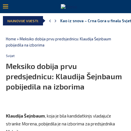
Kao iz snova – Crna Gora u finalu Svj
NAJNOVIJE VIJESTI:
Pejak: Hoće li Milan Knežević i Vučića
Spajić: Otvaramo vrata američkim inve
Serbian Times: Vučić podijelio crkvu u
Delegacija EU: Crna Gora nije dio inici
Home
»
Meksiko dobija prvu predsjednicu: Klaudija Šejnbaum
pobijedila na izborima
Svijet
Meksiko dobija prvu
predsjednicu: Klaudija Šejnbaum
pobijedila na izborima
Klaudija Šejnbaum
, koja je bila kandidatkinjs vladajuće
stranke Morena, pobijedila je na izborima za predsjednika