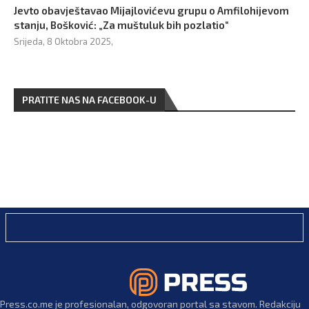
Jevto obavještavao Mijajlovićevu grupu o Amfilohijevom
stanju, Bošković: „Za muštuluk bih pozlatio“
Srijeda, 8 Oktobra 2025,
PRATITE NAS NA FACEBOOK-U
Press.co.me je profesionalan, odgovoran portal sa stavom. Redakciju