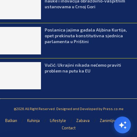
nauke i inovacija obrazovno-vaspitnim
ustanovama u Crnoj Gori
Poslanica jajima gađala Aljbina Kurtija,
opet prekinuta konstitutivna sjednica
parlamenta u Prištini
Vučić: Ukrajini nikada nećemo praviti
problem na putu ka EU
@2026.All Right Reserved. Designed and Developed by Press.co.me
Balkan
Kuhinja
Lifestyle
Zabava
Zanimljivosti
Contact