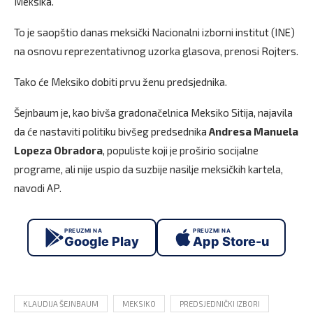
Meksika.
To je saopštio danas meksički Nacionalni izborni institut (INE)
na osnovu reprezentativnog uzorka glasova, prenosi Rojters.
Tako će Meksiko dobiti prvu ženu predsjednika.
Šejnbaum je, kao bivša gradonačelnica Meksiko Sitija, najavila
da će nastaviti politiku bivšeg predsednika
Andresa Manuela
Lopeza Obradora
, populiste koji je proširio socijalne
programe, ali nije uspio da suzbije nasilje meksičkih kartela,
navodi AP.
PREUZMI NA
PREUZMI NA
Google Play
App Store-u
KLAUDIJA ŠEJNBAUM
MEKSIKO
PREDSJEDNIČKI IZBORI