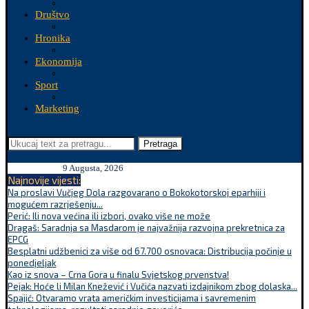
Društvo
Hronika
Ekonomija
Sport
Marketing
Pretraga
9 Augusta, 2026
Najnovije vijesti:
Na proslavi Vučjeg Dola razgovarano o Bokokotorskoj eparhiji i
mogućem razrješenju...
Perić: Ili nova većina ili izbori, ovako više ne može
Dragaš: Saradnja sa Masdarom je najvažnija razvojna prekretnica za
EPCG
Besplatni udžbenici za više od 67.700 osnovaca: Distribucija počinje u
ponedjeljak
Kao iz snova – Crna Gora u finalu Svjetskog prvenstva!
Pejak: Hoće li Milan Knežević i Vučića nazvati izdajnikom zbog dolaska...
Spajić: Otvaramo vrata američkim investicijama i savremenim