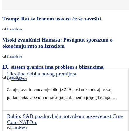
Tramp: Rat sa Iranom uskoro će se završiti
od
PressNews
Visoki zvaničnici Hamasa: Postignut sporazum o
okončanju rata sa Izraelom
od
PressNews
EU sistem granica ima problem s blizancima
Ukrajina dobila novog premijera
od
PressNews
od
PressNews
Za njegovo imenovanje bilo je 289 poslanika ukrajinskog
parlamenta. U svom obraćanju parlamentu prije glasanja, …
Rubio: SAD pozdravljaju potvrđenu posvećenost Crne
Gore NATO-u
od
PressNews