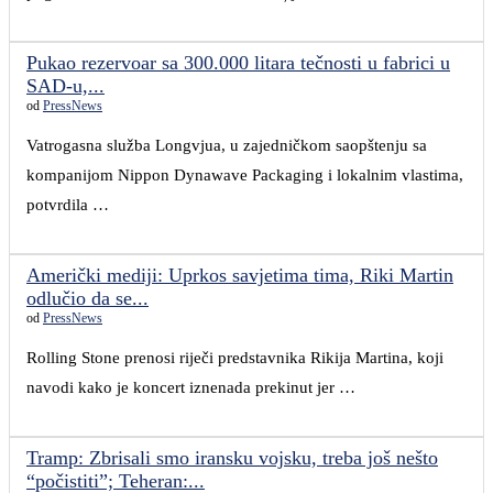
Pukao rezervoar sa 300.000 litara tečnosti u fabrici u
SAD-u,...
od
PressNews
Vatrogasna služba Longvjua, u zajedničkom saopštenju sa
kompanijom Nippon Dynawave Packaging i lokalnim vlastima,
potvrdila …
Američki mediji: Uprkos savjetima tima, Riki Martin
odlučio da se...
od
PressNews
Rolling Stone prenosi riječi predstavnika Rikija Martina, koji
navodi kako je koncert iznenada prekinut jer …
Tramp: Zbrisali smo iransku vojsku, treba još nešto
“počistiti”; Teheran:...