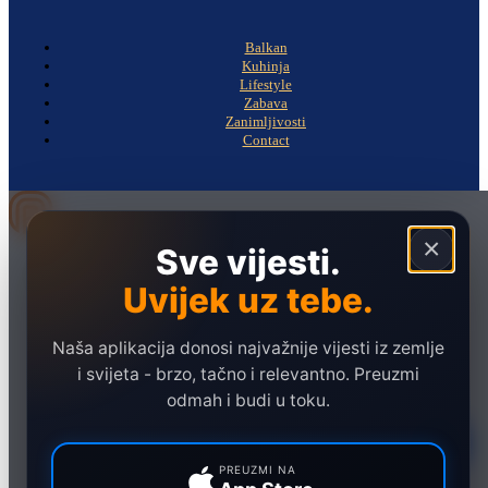
Balkan
Kuhinja
Lifestyle
Zabava
Zanimljivosti
Contact
×
Sve vijesti.
Naslovna
Politika
Uvijek uz tebe.
Društvo
Naša aplikacija donosi najvažnije vijesti iz zemlje
Hronika
i svijeta - brzo, tačno i relevantno. Preuzmi
Ekonomija
odmah i budi u toku.
Sport
Marketing
PREUZMI NA