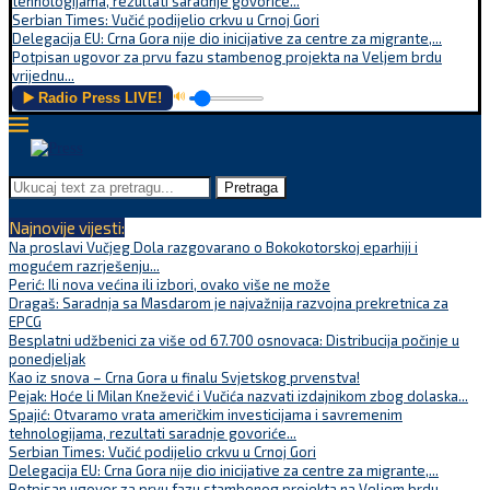
tehnologijama, rezultati saradnje govoriće...
Serbian Times: Vučić podijelio crkvu u Crnoj Gori
Delegacija EU: Crna Gora nije dio inicijative za centre za migrante,...
Potpisan ugovor za prvu fazu stambenog projekta na Veljem brdu
vrijednu...
▶️ Radio Press LIVE!
🔊
Pretraga
Najnovije vijesti:
Na proslavi Vučjeg Dola razgovarano o Bokokotorskoj eparhiji i
mogućem razrješenju...
Perić: Ili nova većina ili izbori, ovako više ne može
Dragaš: Saradnja sa Masdarom je najvažnija razvojna prekretnica za
EPCG
Besplatni udžbenici za više od 67.700 osnovaca: Distribucija počinje u
ponedjeljak
Kao iz snova – Crna Gora u finalu Svjetskog prvenstva!
Pejak: Hoće li Milan Knežević i Vučića nazvati izdajnikom zbog dolaska...
Spajić: Otvaramo vrata američkim investicijama i savremenim
tehnologijama, rezultati saradnje govoriće...
Serbian Times: Vučić podijelio crkvu u Crnoj Gori
Delegacija EU: Crna Gora nije dio inicijative za centre za migrante,...
Potpisan ugovor za prvu fazu stambenog projekta na Veljem brdu