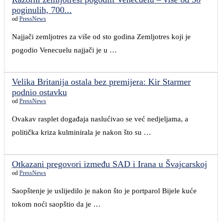
poginulih, 700...
od
PressNews
Najjači zemljotres za više od sto godina Zemljotres koji je
pogodio Venecuelu najjači je u …
Velika Britanija ostala bez premijera: Kir Starmer
podnio ostavku
od
PressNews
Ovakav rasplet događaja naslućivao se već nedjeljama, a
politička kriza kulminirala je nakon što su …
Otkazani pregovori između SAD i Irana u Švajcarskoj
od
PressNews
Saopštenje je uslijedilo je nakon što je portparol Bijele kuće
tokom noći saopštio da je …