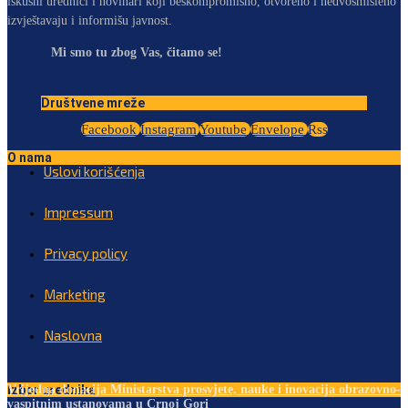
iskusni urednici i novinari koji beskompromisno, otvoreno i nedvosmisleno
izvještavaju i informišu javnost.
Mi smo tu zbog Vas, čitamo se!
Društvene mreže
Facebook
Instagram
Youtube
Envelope
Rss
O nama
Uslovi korišćenja
Impressum
Privacy policy
Marketing
Naslovna
Izbor urednika
Vrijedna donacija Ministarstva prosvjete, nauke i inovacija obrazovno-
vaspitnim ustanovama u Crnoj Gori