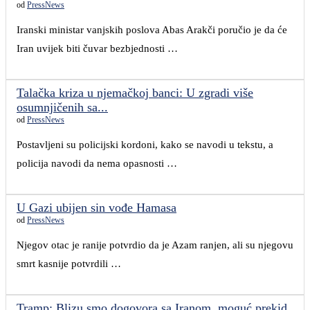
od
PressNews
Iranski ministar vanjskih poslova Abas Arakči poručio je da će
Iran uvijek biti čuvar bezbjednosti …
Talačka kriza u njemačkoj banci: U zgradi više
osumnjičenih sa...
od
PressNews
Postavljeni su policijski kordoni, kako se navodi u tekstu, a
policija navodi da nema opasnosti …
U Gazi ubijen sin vođe Hamasa
od
PressNews
Njegov otac je ranije potvrdio da je Azam ranjen, ali su njegovu
smrt kasnije potvrdili …
Tramp: Blizu smo dogovora sa Iranom, moguć prekid