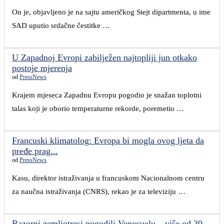
On je, objavljeno je na sajtu američkog Stejt dipartmenta, u ime
SAD uputio srdačne čestitke …
U Zapadnoj Evropi zabilježen najtopliji jun otkako
postoje mjerenja
od
PressNews
Krajem mjeseca Zapadnu Evropu pogodio je snažan toplotni
talas koji je oborio temperaturne rekorde, poremetio …
Francuski klimatolog: Evropa bi mogla ovog ljeta da
pređe prag...
od
PressNews
Kasu, direktor istraživanja u francuskom Nacionalnom centru
za naučna istraživanja (CNRS), rekao je za televiziju …
Razorni zemljotresi pogodili Venecuelu – više od 30