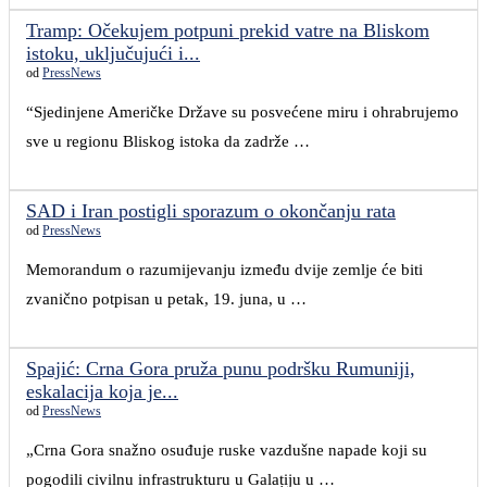
Tramp: Očekujem potpuni prekid vatre na Bliskom
istoku, uključujući i...
od
PressNews
“Sjedinjene Američke Države su posvećene miru i ohrabrujemo
sve u regionu Bliskog istoka da zadrže …
SAD i Iran postigli sporazum o okončanju rata
od
PressNews
Memorandum o razumijevanju između dvije zemlje će biti
zvanično potpisan u petak, 19. juna, u …
Spajić: Crna Gora pruža punu podršku Rumuniji,
eskalacija koja je...
od
PressNews
„Crna Gora snažno osuđuje ruske vazdušne napade koji su
pogodili civilnu infrastrukturu u Galațiju u …