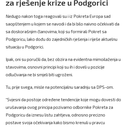
za rješenje krize u Podgorici
Nedugo nakon toga reagovali su i iz Pokreta Evropa sad
saopštenjem u kojem se navodi i da bi bilo naivno očekivati da
sa doskorašnjim članovima, koji su formirali Pokret sa
Podgoricu, lako dođu do zajedničkih rješenja i riješe aktuelnu
situaciju u Podgorici.
Ipak, oni su poručili da, bez obzira na evidentna mimoilaženja u
stavovima, osnovni principi koji su ih i doveli u pozicije
odlučivanja ne bi smjeli biti ugroženi.
Tu, prije svega, misle na potencijalnu saradnju sa DPS-om.
“Svjesni da postoje određene tendencije koje mogu dovesti do
urušavanja ovog principa pozivamo odbornike Pokreta za
Podgoricu da iznesu listu zahtjeva, odnosno precizno
postave svoja očekivanja kako bismo krenuli u pravcu