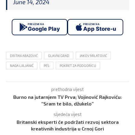
June 14, 2024
PREUZMI NA
PREUZMI NA
Google Play
App Store-u
DRITAN ABAZOVIĆ
GLAVNI GRAD
JAKOV MILATOVIĆ
NAĐA LJILJANIĆ
PES
POKRET ZA PODGORICU
prethodna vijest
Burno na jutarnjem TV Prva; Vojinović Rajkoviću:
“Sram te bilo, džukelo”
sljedeća vijest
Britanski eksperti će podržati rezvoj sektora
kreativnih industrija u Crnoj Gori