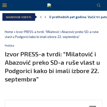
U prethodnih pet godina: Vučić tri puta
NAJNOVIJE VIJESTI:
MCP odgovorila Vučiću: Nedopustivo pol
Andrić: Crnoj Gori nije bilo mjesto na 
Spajić: Gusinje primjer sredine u kojoj
Vučić čuva Marovića do zastare pres
Home
»
Izvor PRESS-a tvrdi: “Milatović i Abazović preko SD-a ruše
vlast u Podgorici kako bi imali izbore 22. septembra”
Politika
Izvor PRESS-a tvrdi: “Milatović i
Abazović preko SD-a ruše vlast u
Podgorici kako bi imali izbore 22.
septembra”