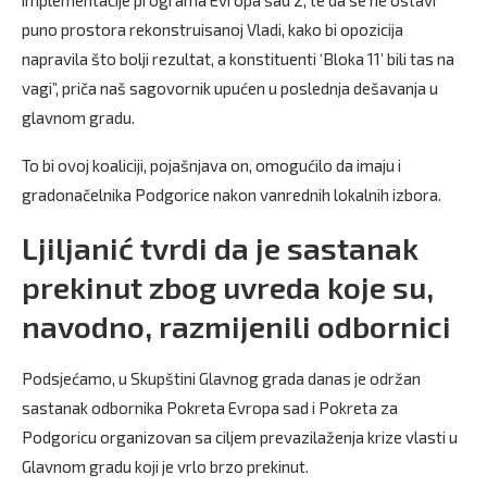
implementacije programa Evropa sad 2, te da se ne ostavi
puno prostora rekonstruisanoj Vladi, kako bi opozicija
napravila što bolji rezultat, a konstituenti ‘Bloka 11’ bili tas na
vagi”, priča naš sagovornik upućen u poslednja dešavanja u
glavnom gradu.
To bi ovoj koaliciji, pojašnjava on, omogućilo da imaju i
gradonačelnika Podgorice nakon vanrednih lokalnih izbora.
Ljiljanić tvrdi da je sastanak
prekinut zbog uvreda koje su,
navodno, razmijenili odbornici
Podsjećamo, u Skupštini Glavnog grada danas je održan
sastanak odbornika Pokreta Evropa sad i Pokreta za
Podgoricu organizovan sa ciljem prevazilaženja krize vlasti u
Glavnom gradu koji je vrlo brzo prekinut.