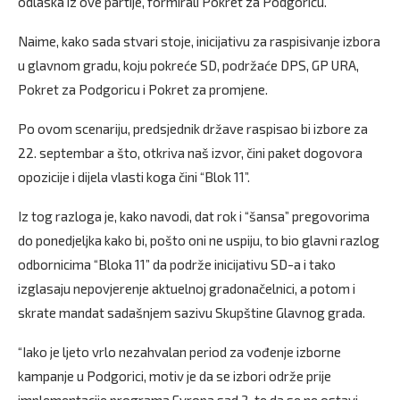
odlaska iz ove partije, formirali Pokret za Podgoricu.
Naime, kako sada stvari stoje, inicijativu za raspisivanje izbora
u glavnom gradu, koju pokreće SD, podržaće DPS, GP URA,
Pokret za Podgoricu i Pokret za promjene.
Po ovom scenariju, predsjednik države raspisao bi izbore za
22. septembar a što, otkriva naš izvor, čini paket dogovora
opozicije i dijela vlasti koga čini “Blok 11”.
Iz tog razloga je, kako navodi, dat rok i “šansa” pregovorima
do ponedjeljka kako bi, pošto oni ne uspiju, to bio glavni razlog
odbornicima “Bloka 11” da podrže inicijativu SD-a i tako
izglasaju nepovjerenje aktuelnoj gradonačelnici, a potom i
skrate mandat sadašnjem sazivu Skupštine Glavnog grada.
“Iako je ljeto vrlo nezahvalan period za vođenje izborne
kampanje u Podgorici, motiv je da se izbori održe prije