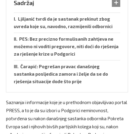
Sadržaj
Ljiljanić tvrdi da je sastanak prekinut zbog
uvreda koje su, navodno, razmijenili odbornici
PES: Bez precizno formulisanih zahtjeva ne
možemo ni voditi pregovore, niti doći do rješenja
za rješenje krize u Podgorici
Čarapić: Pogrešan pravac današnjeg
sastanka posljedica zamora i želje da se do
rješenja situacije dođe što prije
Saznanja i informacije koje je u prethodnom objaviljivao portal
PRESS, a to je da su izbori u Podgorici neminovnost,
potvrđena su nakon današnjeg sastanka odbornika Pokreta
Evropa sad i njihovih bivših partijskih kolega koji su, nakon