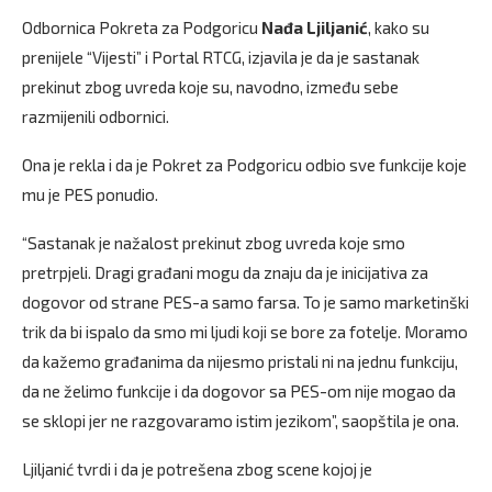
Odbornica Pokreta za Podgoricu
Nađa Ljiljanić
, kako su
prenijele “Vijesti” i Portal RTCG, izjavila je da je sastanak
prekinut zbog uvreda koje su, navodno, između sebe
razmijenili odbornici.
Ona je rekla i da je Pokret za Podgoricu odbio sve funkcije koje
mu je PES ponudio.
“Sastanak je nažalost prekinut zbog uvreda koje smo
pretrpjeli. Dragi građani mogu da znaju da je inicijativa za
dogovor od strane PES-a samo farsa. To je samo marketinški
trik da bi ispalo da smo mi ljudi koji se bore za fotelje. Moramo
da kažemo građanima da nijesmo pristali ni na jednu funkciju,
da ne želimo funkcije i da dogovor sa PES-om nije mogao da
se sklopi jer ne razgovaramo istim jezikom”, saopštila je ona.
Ljiljanić tvrdi i da je potrešena zbog scene kojoj je