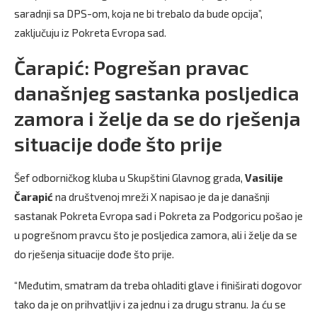
saradnji sa DPS-om, koja ne bi trebalo da bude opcija”,
zaključuju iz Pokreta Evropa sad.
Čarapić: Pogrešan pravac
današnjeg sastanka posljedica
zamora i želje da se do rješenja
situacije dođe što prije
Šef odborničkog kluba u Skupštini Glavnog grada,
Vasilije
Čarapić
na društvenoj mreži X napisao je da je današnji
sastanak Pokreta Evropa sad i Pokreta za Podgoricu pošao je
u pogrešnom pravcu što je posljedica zamora, ali i želje da se
do rješenja situacije dođe što prije.
“Međutim, smatram da treba ohladiti glave i finiširati dogovor
tako da je on prihvatljiv i za jednu i za drugu stranu. Ja ću se