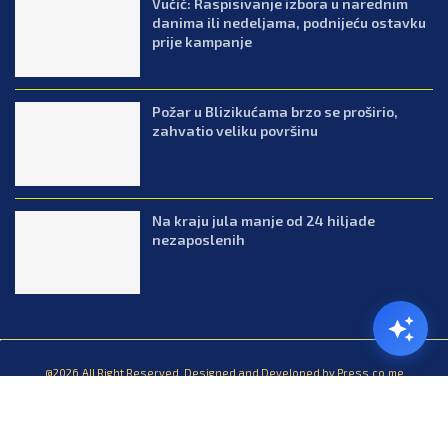
Vučić: Raspisivanje izbora u narednim
danima ili nedeljama, podnijeću ostavku
prije kampanje
Požar u Blizikućama brzo se proširio,
zahvatio veliku površinu
Na kraju jula manje od 24 hiljade
nezaposlenih
@2026.All Right Reserved. Designed and Developed by Press.co.me
Balkan
Kuhinja
Lifestyle
Zabava
Zanimljivosti
Contact