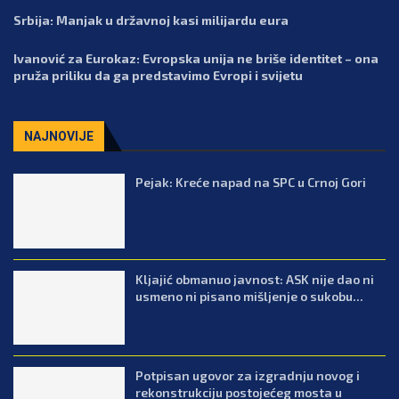
Srbija: Manjak u državnoj kasi milijardu eura
Ivanović za Eurokaz: Evropska unija ne briše identitet – ona
pruža priliku da ga predstavimo Evropi i svijetu
NAJNOVIJE
Pejak: Kreće napad na SPC u Crnoj Gori
Kljajić obmanuo javnost: ASK nije dao ni
usmeno ni pisano mišljenje o sukobu...
Potpisan ugovor za izgradnju novog i
rekonstrukciju postojećeg mosta u