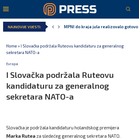
MPNI do kraja jula realizovalo gotovo
NAJNOVIJE VIJESTI:
U prethodnih pet godina: Vučić tri puta
MCP odgovorila Vučiću: Nedopustivo pol
Andrić: Crnoj Gori nije bilo mjesto na 
Spajić: Gusinje primjer sredine u kojoj
Vučić čuva Marovića do zastare pres
Home
»
I Slovačka podržala Ruteovu kandidaturu za generalnog
sekretara NATO-a
Evropa
I Slovačka podržala Ruteovu
kandidaturu za generalnog
sekretara NATO-a
Slovačka je podržala kandidaturu holandskog premijera
Marka Rutea
za sledećeg generalnog sekretara NATO.