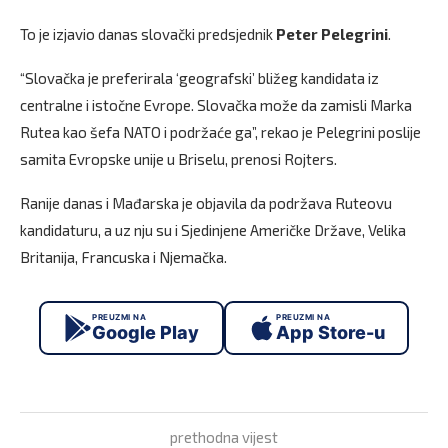
To je izjavio danas slovački predsjednik
Peter Pelegrini
.
“Slovačka je preferirala ‘geografski’ bližeg kandidata iz
centralne i istočne Evrope. Slovačka može da zamisli Marka
Rutea kao šefa NATO i podržaće ga”, rekao je Pelegrini poslije
samita Evropske unije u Briselu, prenosi Rojters.
Ranije danas i Mađarska je objavila da podržava Ruteovu
kandidaturu, a uz nju su i Sjedinjene Američke Države, Velika
Britanija, Francuska i Njemačka.
PREUZMI NA
PREUZMI NA
Google Play
App Store-u
prethodna vijest