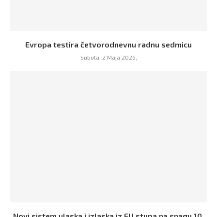
Evropa testira četvorodnevnu radnu sedmicu
Subota, 2 Maja 2026,
Novi sistem ulaska i izlaska iz EU stupa na snagu 10.