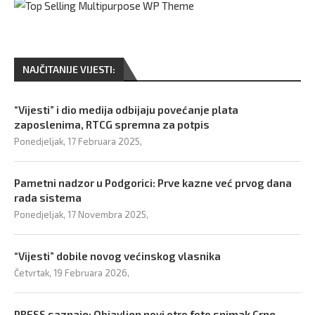
NAJČITANIJE VIJESTI:
“Vijesti” i dio medija odbijaju povećanje plata
zaposlenima, RTCG spremna za potpis
Ponedjeljak, 17 Februara 2025,
Pametni nadzor u Podgorici: Prve kazne već prvog dana
rada sistema
Ponedjeljak, 17 Novembra 2025,
“Vijesti” dobile novog većinskog vlasnika
Četvrtak, 19 Februara 2026,
PRESS saznaje: Objavljen novi otro foto snimak Crne