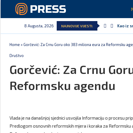
8 Augusta, 2026
Kao iz s
NAJNOVIJE VIJESTI:
Pejak: H
Spajić: 
Serbian 
Delegaci
Potpisan
Home
»
Gorčević: Za Crnu Goru oko 383 miliona eura za Reformsku ag
Društvo
Gorčević: Za Crnu Gor
Reformsku agendu
Vlada je na današnjoj sjednici usvojila Informaciju o procesu 
Predlogom osnovnih reformskih mjera i koraka za Reformsku 