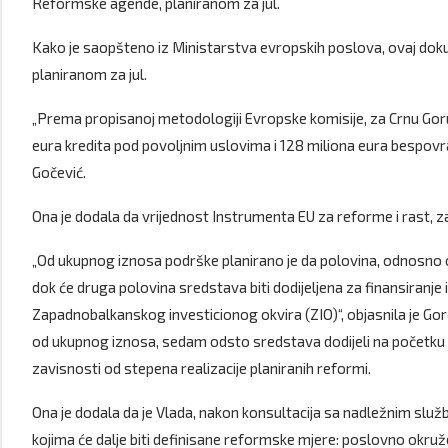
Reformske agende, planiranom za jul.
Kako je saopšteno iz Ministarstva evropskih poslova, ovaj d
planiranom za jul.
„Prema propisanoj metodologiji Evropske komisije, za Crnu Goru
eura kredita pod povoljnim uslovima i 128 miliona eura bespovr
Gočević.
Ona je dodala da vrijednost Instrumenta EU za reforme i rast, za
„Od ukupnog iznosa podrške planirano je da polovina, odnosno o
dok će druga polovina sredstava biti dodijeljena za finansiranj
Zapadnobalkanskog investicionog okvira (ZIO)“, objasnila je Gor
od ukupnog iznosa, sedam odsto sredstava dodijeli na početku s
zavisnosti od stepena realizacije planiranih reformi.
Ona je dodala da je Vlada, nakon konsultacija sa nadležnim služba
kojima će dalje biti definisane reformske mjere: poslovno okruže