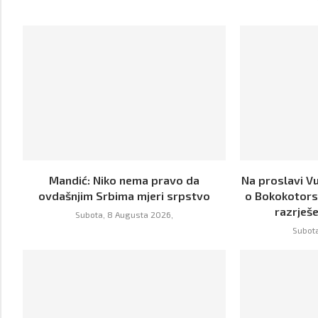
Mandić: Niko nema pravo da
Na proslavi V
ovdašnjim Srbima mjeri srpstvo
o Bokokotors
razrješe
Subota, 8 Augusta 2026,
Subota