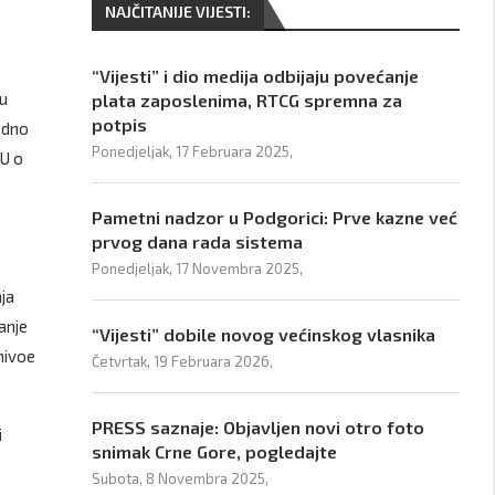
NAJČITANIJE VIJESTI:
“Vijesti” i dio medija odbijaju povećanje
ru
plata zaposlenima, RTCG spremna za
potpis
jedno
Ponedjeljak, 17 Februara 2025,
EU o
Pametni nadzor u Podgorici: Prve kazne već
prvog dana rada sistema
Ponedjeljak, 17 Novembra 2025,
ja
janje
“Vijesti” dobile novog većinskog vlasnika
 nivoe
Četvrtak, 19 Februara 2026,
PRESS saznaje: Objavljen novi otro foto
i
snimak Crne Gore, pogledajte
Subota, 8 Novembra 2025,