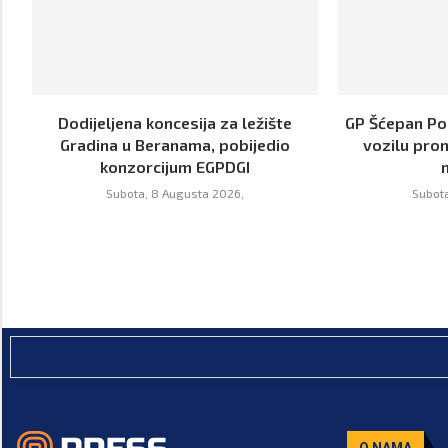
Dodijeljena koncesija za ležište
GP Šćepan Pol
Gradina u Beranama, pobijedio
vozilu pro
konzorcijum EGPDGI
Subota, 8 Augusta 2026,
Subota
O NAMA