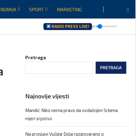
NOMIJA
SPORT
MARKETING
RADIO PRESS LIVE!
zultati saradnje govoriće...
Pretraga
a
PRETRAGA
Najnovije vijesti
Mandić: Niko nema pravo da ovdašnjim Srbima
mjeri srpstvo
Na proslavi Vučjeg Dola razgovarano o