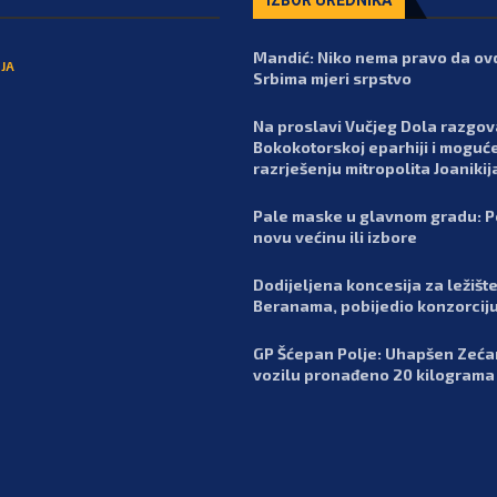
Mandić: Niko nema pravo da ov
JA
Srbima mjeri srpstvo
Na proslavi Vučjeg Dola razgo
Bokokotorskoj eparhiji i mogu
razrješenju mitropolita Joanikij
Pale maske u glavnom gradu: Pe
novu većinu ili izbore
Dodijeljena koncesija za ležišt
Beranama, pobijedio konzorcij
GP Šćepan Polje: Uhapšen Zećan
vozilu pronađeno 20 kilogram