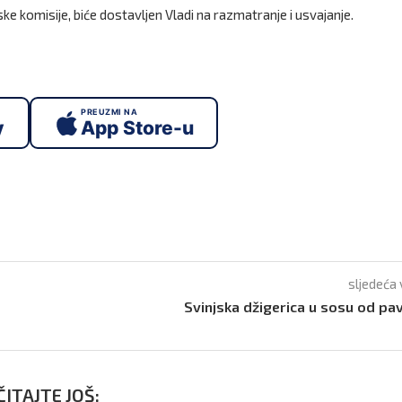
omisije, biće dostavljen Vladi na razmatranje i usvajanje.
PREUZMI NA
y
App Store-u
sljedeća 
Svinjska džigerica u sosu od pa
ITAJTE JOŠ: