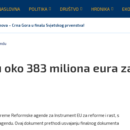
NASLOVNA
POLITIKA
DRUŠTVO
HRONIKA
EKO
nova – Crna Gora u finalu Svjetskog prvenstva!
oće li Milan Knežević i Vučića nazvati izdajnikom zbog dolaska...
Otvaramo vrata američkim investicijama i savremenim tehnologijama, re
Times: Vučić podijelio crkvu u Crnoj Gori
ja EU: Crna Gora nije dio inicijative za centre za migrante,...
 ugovor za prvu fazu stambenog projekta na Veljem brdu vrijednu...
endu
u oko 383 miliona eura z
pripreme Reformske agende za Instrument EU za reforme i rast, s
agendu. Ovaj dokument prethodi usvajanju finalnog dokumenta