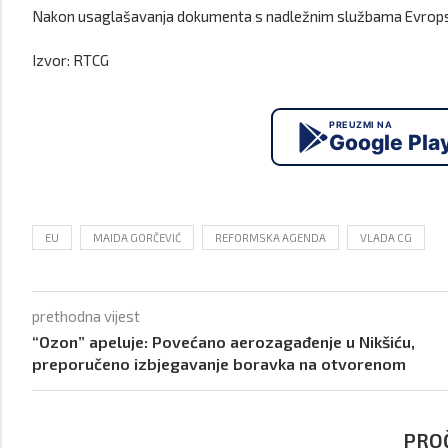
Nakon usaglašavanja dokumenta s nadležnim službama Evropske k
Izvor: RTCG
PREUZMI NA
Google Pla
EU
MAIDA GORČEVIĆ
REFORMSKA AGENDA
VLADA CG
prethodna vijest
“Ozon” apeluje: Povećano aerozagađenje u Nikšiću,
preporučeno izbjegavanje boravka na otvorenom
PROČ