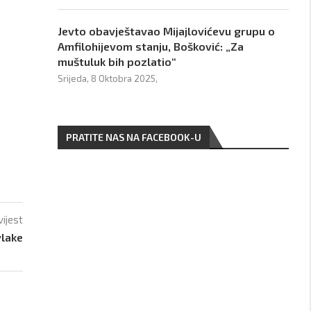
Jevto obavještavao Mijajlovićevu grupu o
Amfilohijevom stanju, Bošković: „Za
muštuluk bih pozlatio“
Srijeda, 8 Oktobra 2025,
PRATITE NAS NA FACEBOOK-U
vijest
vlake