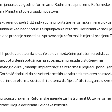
em januara
ove godine formiran je Radni tim za pripremu Reformske
nira Ministarstvo evropskih poslova.
ku agendu sadrži 32 indikativne prioritetne reformske mjere u okvi
e definisane kao neophodne za ispunjavanje reformi. Definisani koraci u
snov za praćenje napretka u sprovođenju reformskih mjera i procjenu 
kih poslova objasnila je da će se ovim izdašnim paketom sredstava
aga, potvrđenih optužnica i pravosnažnih presuda u slučajevima
vnog okvira. „Nadalje, implentiraće se reforme u pogledu poboljšan
 je Gorčević dodajući da će set reformskih koraka biti usmjeren na razvi
oprinijeti reforma socijalnih i sistema dječije zaštite i ulaganje u sve
u o procesu pripreme Reformske agende za Instrument EU za reforme 
rascu koji je definisala Evropska komisija.