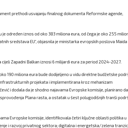
okument prethodi usvajanju finalnog dokumenta Reformske agende,
 je određen iznos od oko 383 miliona eura, od čega je oko 255 milio
atnih sredstava EU“, objasnila je ministarka evropskih poslova Maida
 cijeli Zapadni Balkan iznosi 6 milijardi eura za period 2024-2027.
ko 190 miliona eura bude dodijeljeno u vidu direktne budžetske podr
e infrastrukturnih projekata i implementirana kroz mehanizam
čević i dodala da je shodno najavama Evropske komisije, planirano da
provođenja Plana rasta, a ostatak u šest polugodišnjih tranši podrš
ma Evropske komisije, identifikovala četiri ključne oblasti politika u
nje i razvoj privatnog sektora; digitalna i energetska/zelena tranzici