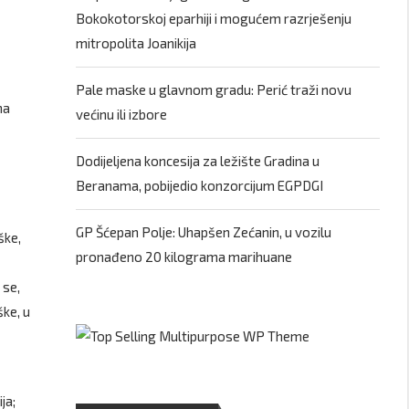
Bokokotorskoj eparhiji i mogućem razrješenju
mitropolita Joanikija
Pale maske u glavnom gradu: Perić traži novu
na
većinu ili izbore
Dodijeljena koncesija za ležište Gradina u
Beranama, pobijedio konzorcijum EGPDGI
GP Šćepan Polje: Uhapšen Zećanin, u vozilu
ške,
pronađeno 20 kilograma marihuane
 se,
ke, u
ja;