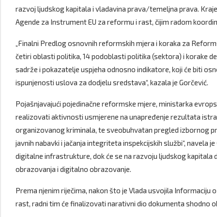
razvoj ljudskog kapitala i vladavina prava/temeljna prava. Kraj
Agende za Instrument EU za reformu i rast, čijim radom koordi
„Finalni Predlog osnovnih reformskih mjera i koraka za Reforms
četiri oblasti politika, 14 podoblasti politika (sektora) i korak
sadrže i pokazatelje uspjeha odnosno indikatore, koji će biti o
ispunjenosti uslova za dodjelu sredstava“, kazala je Gorčević.
Pojašnjavajući pojedinačne reformske mjere, ministarka evrops
realizovati aktivnosti usmjerene na unapređenje rezultata istr
organizovanog kriminala, te sveobuhvatan pregled izbornog pra
javnih nabavki i jačanja integriteta inspekcijskih službi“, navela
digitalne infrastrukture, dok će se na razvoju ljudskog kapitala d
obrazovanja i digitalno obrazovanje.
Prema njenim riječima, nakon što je Vlada usvojila Informacij
rast, radni tim će finalizovati narativni dio dokumenta shodno ob