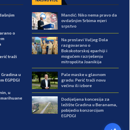
dašnjim
Mandić: Niko nema pravo da
ovdašnjim Srbima mjeri
srpstvo
varano o
ćem
Na proslavi Vučjeg Dola
a
razgovarano o
Bokokotorskoj eparhiji i
mogućem razrješenju
rić traži
mitropolita Joanikija
Pale maske u glavnom
e Gradina u
gradu: Perić traži novu
um EGPDGI
većinu ili izbore
in, u
a marihuane
Dodijeljena koncesija za
ležište Gradina u Beranama,
pobijedio konzorcijum
EGPDGI