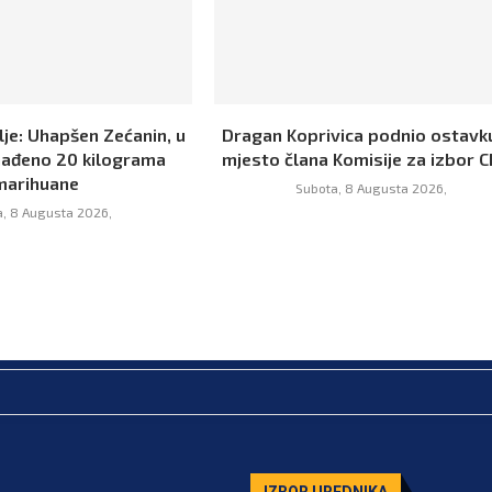
je: Uhapšen Zećanin, u
Dragan Koprivica podnio ostavk
nađeno 20 kilograma
mjesto člana Komisije za izbor C
marihuane
Subota, 8 Augusta 2026,
, 8 Augusta 2026,
IZBOR UREDNIKA