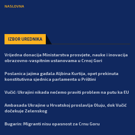
NASLOVNA
IZBOR UREDNIKA
Vrijedna donacija Ministarstva prosvjete, nauke i inovacija
obrazovno-vaspitnim ustanovama u Crnoj Gori
Poslanica jajima gađala Aljbina Kurtija, opet prekinuta
konstitutivna sjednica parlamenta u Prištini
Vučić: Ukrajini nikada nećemo praviti problem na putu ka EU
Ambasada Ukrajine u Hrvatskoj proslavlja Oluju, dok Vučić
dočekuje Zelenskog
Bugarin: Migranti nisu opasnost za Crnu Goru