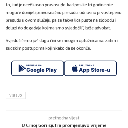
to, kad je neefikasno pravosuđe, kad poslije tri godine nije
moguće donijeti pravosnažnu presudu, odnosno prvostepenu
presudu u ovom slučaju, pa se takva lica puste na slobodu i
dolazi do događaja kojima smo svjedočili”, kaže advokat.
Svjedočićemo još dugo čini se mnogim optužnicama, zatim i
sudskim postupcima koji nikako da se okonče.
PREUZMI NA
PREUZMI NA
Google Play
App Store-u
VIŠI SUD
prethodna vijest
U Crnoj Gori sjutra promjenljivo vrijeme