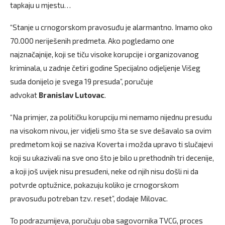
tapkaju u mjestu…
“Stanje u crnogorskom pravosuđu je alarmantno. Imamo oko
70.000 neriješenih predmeta. Ako pogledamo one
najznačajnije, koji se tiču visoke korupcije i organizovanog
kriminala, u zadnje četiri godine Specijalno odjeljenje Višeg
suda donijelo je svega 19 presuda”, poručuje
advokat
Branislav Lutovac
.
“Na primjer, za političku korupciju mi nemamo nijednu presudu
na visokom nivou, jer vidjeli smo šta se sve dešavalo sa ovim
predmetom koji se naziva Koverta i možda upravo ti slučajevi
koji su ukazivali na sve ono što je bilo u prethodnih tri decenije,
a koji još uvijek nisu presuđeni, neke od njih nisu došli ni da
potvrde optužnice, pokazuju koliko je crnogorskom
pravosuđu potreban tzv. reset”, dodaje Milovac.
To podrazumijeva, poručuju oba sagovornika TVCG, proces