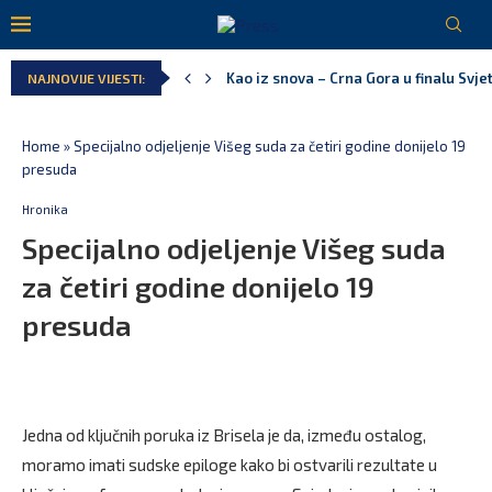
Pejak: Hoće li Milan Knežević i Vučića
NAJNOVIJE VIJESTI:
Spajić: Otvaramo vrata američkim inve
Serbian Times: Vučić podijelio crkvu u
Delegacija EU: Crna Gora nije dio inici
Potpisan ugovor za prvu fazu stambeno
Home
»
Specijalno odjeljenje Višeg suda za četiri godine donijelo 19
presuda
Hronika
Specijalno odjeljenje Višeg suda
za četiri godine donijelo 19
presuda
Jedna od ključnih poruka iz Brisela je da, između ostalog,
moramo imati sudske epiloge kako bi ostvarili rezultate u