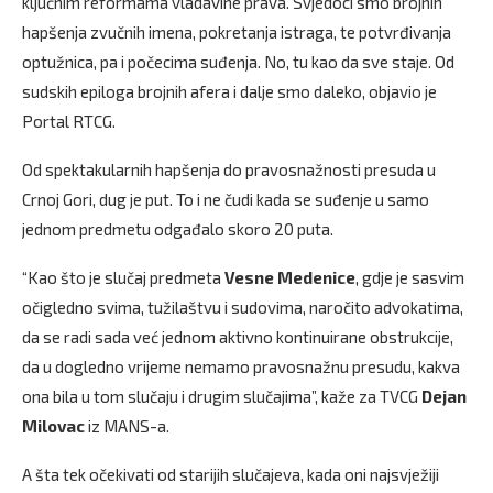
ključnim reformama vladavine prava. Svjedoci smo brojnih
hapšenja zvučnih imena, pokretanja istraga, te potvrđivanja
optužnica, pa i počecima suđenja. No, tu kao da sve staje. Od
sudskih epiloga brojnih afera i dalje smo daleko, objavio je
Portal RTCG.
Od spektakularnih hapšenja do pravosnažnosti presuda u
Crnoj Gori, dug je put. To i ne čudi kada se suđenje u samo
jednom predmetu odgađalo skoro 20 puta.
“Kao što je slučaj predmeta
Vesne Medenice
, gdje je sasvim
očigledno svima, tužilaštvu i sudovima, naročito advokatima,
da se radi sada već jednom aktivno kontinuirane obstrukcije,
da u dogledno vrijeme nemamo pravosnažnu presudu, kakva
ona bila u tom slučaju i drugim slučajima”, kaže za TVCG
Dejan
Milovac
iz MANS-a.
A šta tek očekivati od starijih slučajeva, kada oni najsvježiji