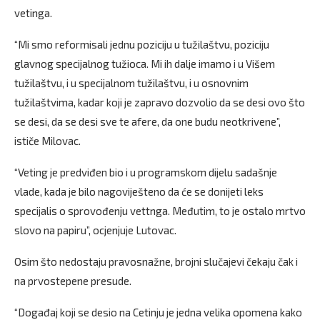
vetinga.
“Mi smo reformisali jednu poziciju u tužilaštvu, poziciju
glavnog specijalnog tužioca. Mi ih dalje imamo i u Višem
tužilaštvu, i u specijalnom tužilaštvu, i u osnovnim
tužilaštvima, kadar koji je zapravo dozvolio da se desi ovo što
se desi, da se desi sve te afere, da one budu neotkrivene”,
ističe Milovac.
“Veting je predviđen bio i u programskom dijelu sadašnje
vlade, kada je bilo nagoviješteno da će se donijeti leks
specijalis o sprovođenju vettnga. Međutim, to je ostalo mrtvo
slovo na papiru”, ocjenjuje Lutovac.
Osim što nedostaju pravosnažne, brojni slučajevi čekaju čak i
na prvostepene presude.
“Događaj koji se desio na Cetinju je jedna velika opomena kako