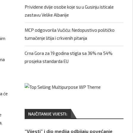
Prividene dvije osobe koje su u Gusinju isticale
zastavu Velike Albanije
MCP odgovorila Vučiću: Nedopustivo političko
tumačenje litija i crkvenih pitanja
nim
Crna Gora za 19 godina stigla sa 36% na 54%
 na
prosjeka standarda EU
da će
NAJČITANIJE VIJESTI:
e
a.
“Vijesti” i dio medija odbijaju povećanje