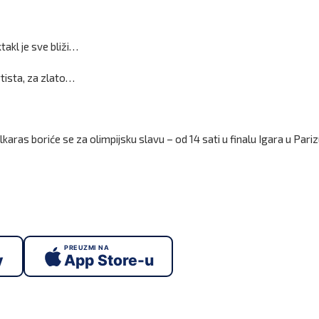
takl je sve bliži…
tista, za zlato…
ras boriće se za olimpijsku slavu – od 14 sati u finalu Igara u Pariz
PREUZMI NA
y
App Store-u