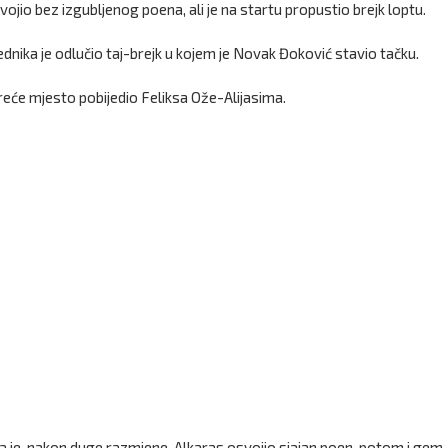
ojio bez izgubljenog poena, ali je na startu propustio brejk loptu.
ednika je odlučio taj-brejk u kojem je Novak Đoković stavio tačku.
reće mjesto pobijedio Feliksa Ože-Alijasima.
a je, nakon duge razmjene, Alkaras osvojio sjajan poen, potom i gem.