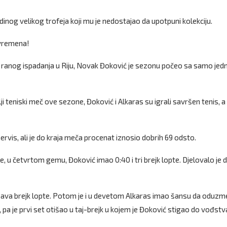
edinog velikog trofeja koji mu je nedostajao da upotpuni kolekciju.
h vremena!
i ranog ispadanja u Riju, Novak Đoković je sezonu počeo sa samo jed
ji teniski meč ove sezone, Đoković i Alkaras su igrali savršen tenis, a
ervis, ali je do kraja meča procenat iznosio dobrih 69 odsto.
e, u četvrtom gemu, Đoković imao 0:40 i tri brejk lopte. Djelovalo je 
šava brejk lopte. Potom je i u devetom Alkaras imao šansu da oduzm
, pa je prvi set otišao u taj-brejk u kojem je Đoković stigao do vođstv