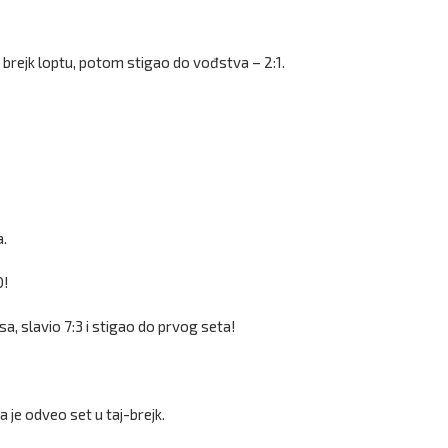
 brejk loptu, potom stigao do vođstva – 2:1.
a.
0!
a, slavio 7:3 i stigao do prvog seta!
a je odveo set u taj-brejk.