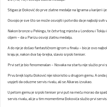
Stigao je Đoković do prve zlatne medalje na Igrama u karijeri i j
Osvojio je sve što se može osvojiti i potvrdio da je najbolji svi
Nakon bronze u Pekingu, te četvrtog mjesta u Londonu i Tokiju 
ciljem – da u Parizu osvoji zlatnu medalju.
A do nje je došao fantastičnom igrom u finalu – bio je ovo najbol
kraju je, nakon dva taj-brejka, slavio srpski teniser.
Prvi set je bio fenomenalan – Novaka na startu nije služio prvi s
Prvu brejk loptu Đoković nije iskoristio u drugom gemu. A onda j
uspjeti da oduzme servis rivalu, ali se Alkaras izvukao.
U petom gemu je srpski teniser prvi put na meču morao da spa
servis rivalu, ali je u tim momentima Đokovića služio prvi servis