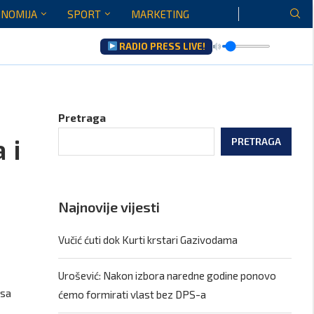
NOMIJA
SPORT
MARKETING
RADIO PRESS LIVE!
Pretraga
 i
PRETRAGA
Najnovije vijesti
Vučić ćuti dok Kurti krstari Gazivodama
Urošević: Nakon izbora naredne godine ponovo
asa
ćemo formirati vlast bez DPS-a