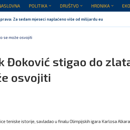
NASLOVNA
POLITIKA
DRUŠTVO
HRONIKA
EKO
prava: Za sedam mjeseci naplaćeno više od milijardu eura bruto...
Crna Gora nije dobila zvaničnu inicijativu za centre za migrante
 neće biti domaćin migrantskih centara
 Crne Gore za sedam mjeseci opslužili dva miliona putnika
tem stabilan, Termoelektrana Pljevlja ponovo u pogonu od danas
rna Gora neće prihvatiti centre EU za repatrijaciju migranata
što se može osvojiti
k Đoković stigao do zlata
e osvojiti
ice teniske istorije, savladao u finalu Olimpijskih igara Karlosa Alkar