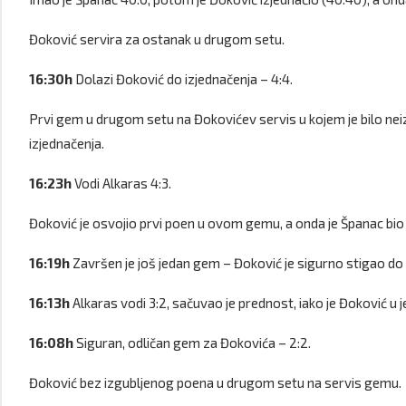
Đoković servira za ostanak u drugom setu.
16:30h
Dolazi Đoković do izjednačenja – 4:4.
Prvi gem u drugom setu na Đokovićev servis u kojem je bilo neiz
izjednačenja.
16:23h
Vodi Alkaras 4:3.
Đoković je osvojio prvi poen u ovom gemu, a onda je Španac bio 
16:19h
Završen je još jedan gem – Đoković je sigurno stigao do i
16:13h
Alkaras vodi 3:2, sačuvao je prednost, iako je Đoković u 
16:08h
Siguran, odličan gem za Đokovića – 2:2.
Đoković bez izgubljenog poena u drugom setu na servis gemu.