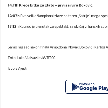
14:11h Kreće bitka za zlato – prvi servira Đoković.
14:03h
Dva velika šampiona izlaze na teren „Šatrije“, mega spek
13:12h
Kucnuo je trenutak za spektakl, za okršaj vrhunskih spor
Samo mjesec nakon finala Vimbldona, Novak Đoković i Karlos Alka
Foto: Luka Vlaisavljević/RTCG
Izvor: Vijesti
PREUZMI NA
Google Pla