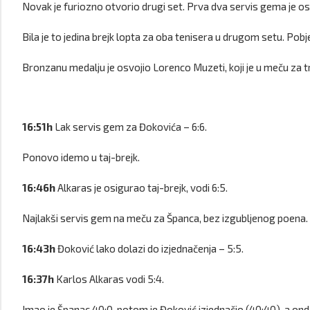
Novak je furiozno otvorio drugi set. Prva dva servis gema je osv
Bila je to jedina brejk lopta za oba tenisera u drugom setu. Pobj
Bronzanu medalju je osvojio Lorenco Muzeti, koji je u meču za t
16:51h
Lak servis gem za Đokovića – 6:6.
Ponovo idemo u taj-brejk.
16:46h
Alkaras je osigurao taj-brejk, vodi 6:5.
Najlakši servis gem na meču za Španca, bez izgubljenog poena.
16:43h
Đoković lako dolazi do izjednačenja – 5:5.
16:37h
Karlos Alkaras vodi 5:4.
Imao je Španac 40:0, potom je Đoković izjednačio (40:40), a ond