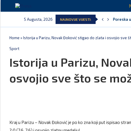
5 Augusta, 2026
Poreska u
NAJNOVIJE VIJESTI:
Laković: 
Crna Gora
Aerodromi
EPCG: Sis
Spajić: C
Home
»
Istorija u Parizu, Novak Đoković stigao do zlata i osvojio sve 
Sport
Istorija u Parizu, Nova
osvojio sve što se mož
Kraj u Parizu – Novak Đoković je po ko zna koji put ispisao stran
2:0 (7:6, 7:6) i osvojio zlatnu medalju!