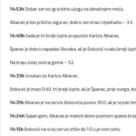
14:53h
Dobar servis igra bitnu ulogu na današnjem meču.
Alkaras je bio prilično siguran, dobro servirao i izjednačio – 3:3.
14:49h
Sada je tri brejk lopte propustio Karlos Alkaras.
Španac je dobro napadao Novaka, ali je Đoković svaku brejk lop
Na kraju volej za kraj gema – 3:2.
14:33h
Izvukao se Karlos Alkaras.
Đoković je imao 0:40, tri brejk lopte, ali je Španac, prije svega,
14:31h
Alkaras je na servis Đokovića poveo 30:0, ali je srpski te
14:24h
Sjajan gem, Alkaras je maestralnim poenom spasio brejk 
14:15h
Đoković na svoj servis stiže do 1:0 u prvom setu.