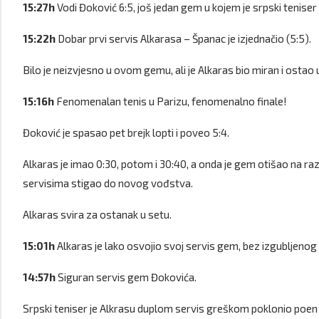
15:27h
Vodi Đoković 6:5, još jedan gem u kojem je srpski teniser
15:22h
Dobar prvi servis Alkarasa – Španac je izjednačio (5:5).
Bilo je neizvjesno u ovom gemu, ali je Alkaras bio miran i ostao
15:16h
Fenomenalan tenis u Parizu, fenomenalno finale!
Đoković je spasao pet brejk lopti i poveo 5:4.
Alkaras je imao 0:30, potom i 30:40, a onda je gem otišao na raz
servisima stigao do novog vođstva.
Alkaras svira za ostanak u setu.
15:01h
Alkaras je lako osvojio svoj servis gem, bez izgubljenog 
14:57h
Siguran servis gem Đokovića.
Srpski teniser je Alkrasu duplom servis greškom poklonio poen i