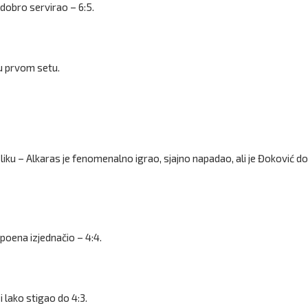
 dobro servirao – 6:5.
 u prvom setu.
liku – Alkaras je fenomenalno igrao, sjajno napadao, ali je Đoković d
poena izjednačio – 4:4.
 lako stigao do 4:3.