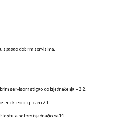
tu spasao dobrim servisima.
 dobrim servisom stigao do izjednačenja – 2:2.
niser okrenuo i poveo 2:1.
loptu, a potom izjednačio na 1:1.