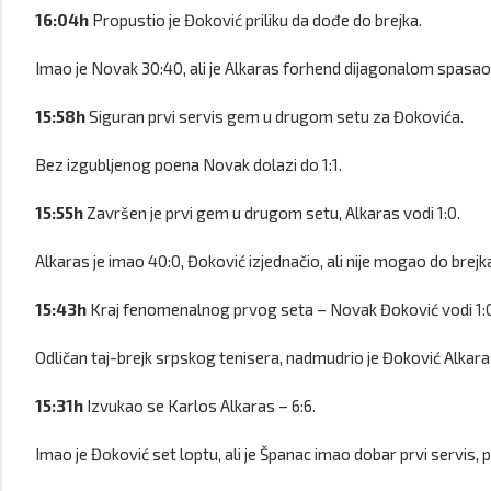
16:04h
Propustio je Đoković priliku da dođe do brejka.
Imao je Novak 30:40, ali je Alkaras forhend dijagonalom spasao
15:58h
Siguran prvi servis gem u drugom setu za Đokovića.
Bez izgubljenog poena Novak dolazi do 1:1.
15:55h
Završen je prvi gem u drugom setu, Alkaras vodi 1:0.
Alkaras je imao 40:0, Đoković izjednačio, ali nije mogao do brejk
15:43h
Kraj fenomenalnog prvog seta – Novak Đoković vodi 1:
Odličan taj-brejk srpskog tenisera, nadmudrio je Đoković Alkaras
15:31h
Izvukao se Karlos Alkaras – 6:6.
Imao je Đoković set loptu, ali je Španac imao dobar prvi servis, p