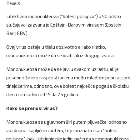
Pexels
Infektivna mononukleoza (“bolest poljupca”) u 90 odsto
slučajeva izazvana je Epštajn-Barovim virusom (Epstein-
Barr, EBV).
Ovaj virus ostaje u tijelu doživotno a, iako rijetko,
mononukleoza može da se vrati, ali iz drugog izvora.
Mononukleoza može da se javi u svakom uzrastu, ali je
posebno široko rasprostranjena među mlađom populacijom,
tinejdžerima, odnosno, ova bolest najčešće pogađa školsku
djecu i omladinu od 15 da 25 godina.
Kako se prenosi virus?
Mononukleoza se uglavnom širi putem pljuvačke, odnosno
vazdušno-kapljičnim putem, te je poznata i kao “bolest
poljupca”. Ipak, ljubljenje nije jedini način da se mononukleoza