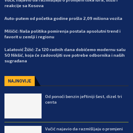
reakcije sa Kosova
Auto-putem od početka godine prošlo 2,09 miliona vozila
Miličić: Naša politika pomirenja postala apsolutni trend i
favorit u zemlji i regionu
Lalatović Žižić: Za 120 radnih dana dobićemo modernu salu
SO Nikšić, koja će zadovoljiti sve potrebe odbornika i naših
sugrađana
NAJNOVIJE
Od ponoći benzin jeftiniji šest, dizel tri
centa
Vučić najavio da razmišljaju o promjeni