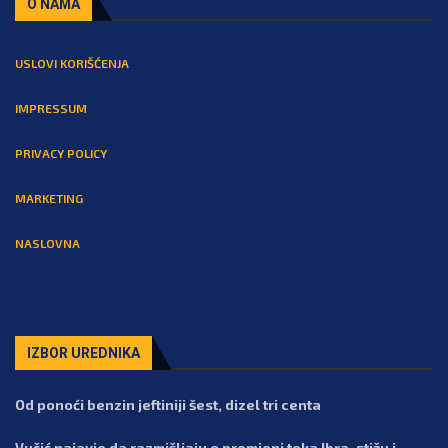
O NAMA
USLOVI KORIŠĆENJA
IMPRESSUM
PRIVACY POLICY
MARKETING
NASLOVNA
IZBOR UREDNIKA
Od ponoći benzin jeftiniji šest, dizel tri centa
Vučić najavio da razmišljaju o promjeni toka Ibra, stižu i