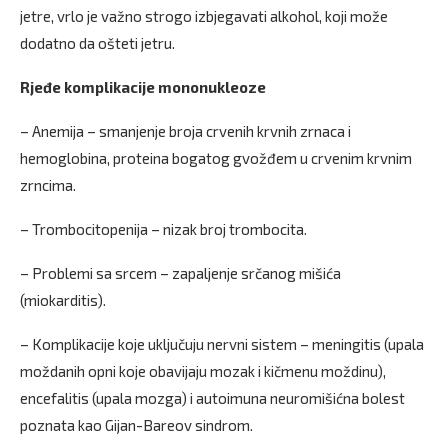
jetre, vrlo je važno strogo izbjegavati alkohol, koji može
dodatno da ošteti jetru.
Rjeđe komplikacije mononukleoze
– Anemija – smanjenje broja crvenih krvnih zrnaca i
hemoglobina, proteina bogatog gvožđem u crvenim krvnim
zrncima.
– Trombocitopenija – nizak broj trombocita.
– Problemi sa srcem – zapaljenje srčanog mišića
(miokarditis).
– Komplikacije koje uključuju nervni sistem – meningitis (upala
moždanih opni koje obavijaju mozak i kičmenu moždinu),
encefalitis (upala mozga) i autoimuna neuromišićna bolest
poznata kao Gijan-Bareov sindrom.