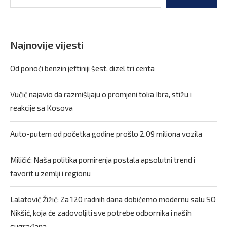
Najnovije vijesti
Od ponoći benzin jeftiniji šest, dizel tri centa
Vučić najavio da razmišljaju o promjeni toka Ibra, stižu i
reakcije sa Kosova
Auto-putem od početka godine prošlo 2,09 miliona vozila
Miličić: Naša politika pomirenja postala apsolutni trend i
favorit u zemlji i regionu
Lalatović Žižić: Za 120 radnih dana dobićemo modernu salu SO
Nikšić, koja će zadovoljiti sve potrebe odbornika i naših
sugrađana