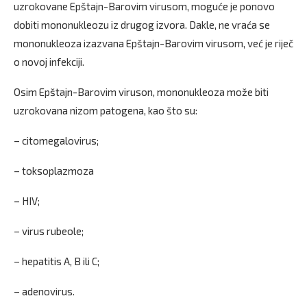
uzrokovane Epštajn-Barovim virusom, moguće je ponovo
dobiti mononukleozu iz drugog izvora. Dakle, ne vraća se
mononukleoza izazvana Epštajn-Barovim virusom, već je riječ
o novoj infekciji.
Osim Epštajn-Barovim viruson, mononukleoza može biti
uzrokovana nizom patogena, kao što su:
– citomegalovirus;
– toksoplazmoza
– HIV;
– virus rubeole;
– hepatitis A, B ili C;
– adenovirus.