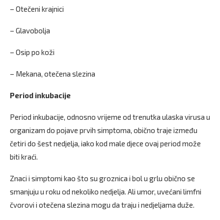
– Otečeni krajnici
– Glavobolja
– Osip po koži
– Mekana, otečena slezina
Period inkubacije
Period inkubacije, odnosno vrijeme od trenutka ulaska virusa u
organizam do pojave prvih simptoma, obično traje između
četiri do šest nedjelja, iako kod male djece ovaj period može
biti kraći.
Znaci i simptomi kao što su groznica i bol u grlu obično se
smanjuju u roku od nekoliko nedjelja. Ali umor, uvećani limfni
čvorovi i otečena slezina mogu da traju i nedjeljama duže.