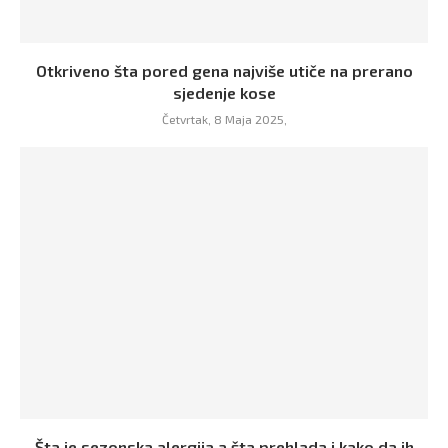
Otkriveno šta pored gena najviše utiče na prerano
sjedenje kose
Četvrtak, 8 Maja 2025,
Šta je sezonska alergija a šta prehlada i kako da ih