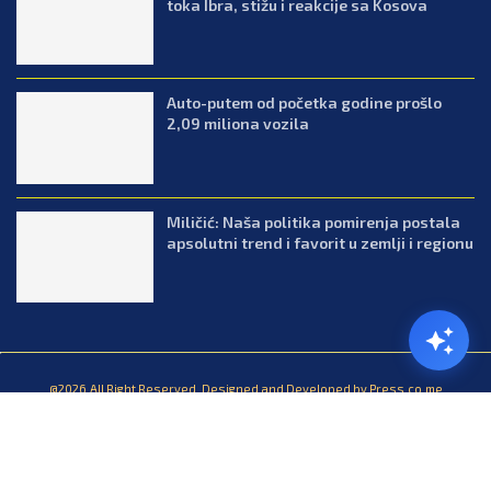
toka Ibra, stižu i reakcije sa Kosova
Auto-putem od početka godine prošlo
2,09 miliona vozila
Miličić: Naša politika pomirenja postala
apsolutni trend i favorit u zemlji i regionu
@2026.All Right Reserved. Designed and Developed by Press.co.me
Balkan
Kuhinja
Lifestyle
Zabava
Zanimljivosti
Contact