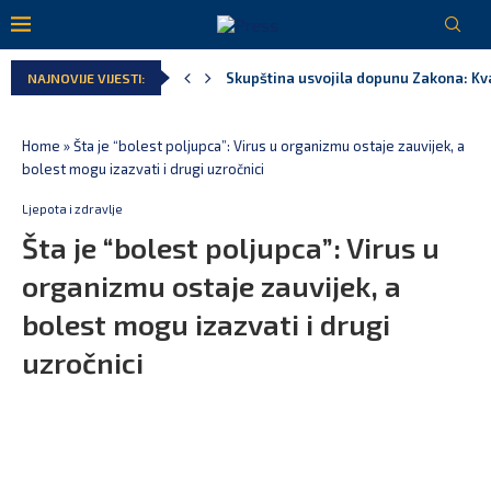
Skupština usvojila dopunu Zakona: Kv
NAJNOVIJE VIJESTI:
Milioni naplaćeni za vrijeme bivše vla
Trajekti za tri godine „donijeli“ držav
Vučić: Otvaramo fabriku dronova sa I
Za 48 sati policija registrovala 1.320 
Home
»
Šta je “bolest poljupca”: Virus u organizmu ostaje zauvijek, a
bolest mogu izazvati i drugi uzročnici
Ljepota i zdravlje
Šta je “bolest poljupca”: Virus u
organizmu ostaje zauvijek, a
bolest mogu izazvati i drugi
uzročnici