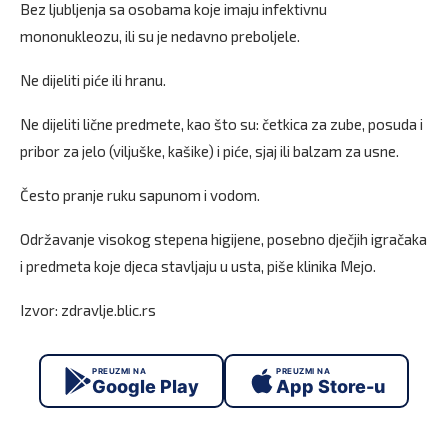
Bez ljubljenja sa osobama koje imaju infektivnu
mononukleozu, ili su je nedavno preboljele.
Ne dijeliti piće ili hranu.
Ne dijeliti lične predmete, kao što su: četkica za zube, posuda i
pribor za jelo (viljuške, kašike) i piće, sjaj ili balzam za usne.
Često pranje ruku sapunom i vodom.
Održavanje visokog stepena higijene, posebno dječjih igračaka
i predmeta koje djeca stavljaju u usta, piše klinika Mejo.
Izvor: zdravlje.blic.rs
PREUZMI NA
PREUZMI NA
Google Play
App Store-u