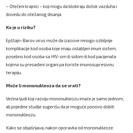
– Otečeni krajnici – koji mogu da blokiraju dotok vazduha i
dovedu do otežanog disanja.
Ko je u riziku?
Epštajn-Barov virus može da izazove mnogo ozbiljnije
komplikacije kod osoba koje imaju oslabljen imuni sistem,
posebno kod osoba sa HIV-om ili sidom ili kod pacijenata
kojima su presađeni organi pa koriste imunosupresivnu
terapiju.
Može li mononukleoza da se vrati?
Većina ljudi koji razviju mononukleozu imaće je samo jednom,
ali pojedine studije sugerišu da je moguće ponovo dobiti
mononukleozu.
Kako se objašnjava, nakon oporavka od mononukleoze