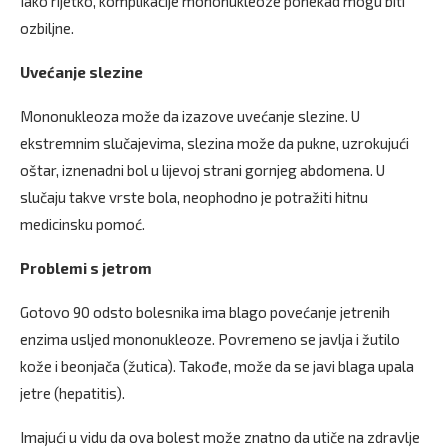
Iako rijetko, komplikacije mononukleoze ponekad mogu biti
ozbiljne.
Uvećanje slezine
Mononukleoza može da izazove uvećanje slezine. U
ekstremnim slučajevima, slezina može da pukne, uzrokujući
oštar, iznenadni bol u lijevoj strani gornjeg abdomena. U
slučaju takve vrste bola, neophodno je potražiti hitnu
medicinsku pomoć.
Problemi s jetrom
Gotovo 90 odsto bolesnika ima blago povećanje jetrenih
enzima usljed mononukleoze. Povremeno se javlja i žutilo
kože i beonjača (žutica). Takođe, može da se javi blaga upala
jetre (hepatitis).
Imajući u vidu da ova bolest može znatno da utiče na zdravlje