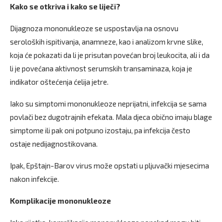
Kako se otkriva i kako se liječi?
Dijagnoza mononukleoze se uspostavlja na osnovu
seroloških ispitivanja, anamneze, kao i analizom krvne slike,
koja će pokazati da li je prisutan povećan broj leukocita, ali i da
li je povećana aktivnost serumskih transaminaza, koja je
indikator oštećenja ćelija jetre.
Iako su simptomi mononukleoze neprijatni, infekcija se sama
povlači bez dugotrajnih efekata. Mala djeca obično imaju blage
simptome ili pak oni potpuno izostaju, pa infekcija često
ostaje nedijagnostikovana.
Ipak, Epštajn-Barov virus može opstati u pljuvački mjesecima
nakon infekcije.
Komplikacije mononukleoze