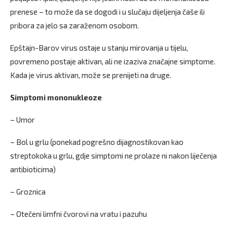
prenese – to može da se dogodi i u slučaju dijeljenja čaše ili
pribora za jelo sa zaraženom osobom.
Epštajn-Barov virus ostaje u stanju mirovanja u tijelu,
povremeno postaje aktivan, ali ne izaziva značajne simptome.
Kada je virus aktivan, može se prenijeti na druge.
Simptomi mononukleoze
– Umor
– Bol u grlu (ponekad pogrešno dijagnostikovan kao
streptokoka u grlu, gdje simptomi ne prolaze ni nakon liječenja
antibioticima)
– Groznica
– Otečeni limfni čvorovi na vratu i pazuhu