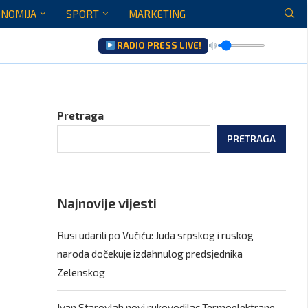
NOMIJA
SPORT
MARKETING
RADIO PRESS LIVE!
ltati saradnje govoriće...
Pretraga
PRETRAGA
Najnovije vijesti
Rusi udarili po Vučiću: Juda srpskog i ruskog
naroda dočekuje izdahnulog predsjednika
Zelenskog
Ivan Starovlah novi rukovodilac Termoelektrane