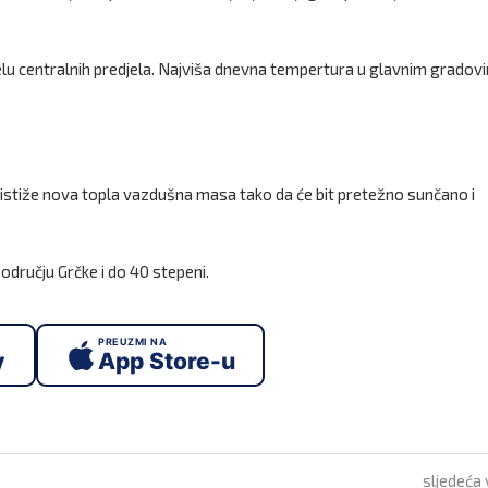
ijelu centralnih predjela. Najviša dnevna tempertura u glavnim gradov
ristiže nova topla vazdušna masa tako da će bit pretežno sunčano i
odručju Grčke i do 40 stepeni.
PREUZMI NA
y
App Store-u
sljedeća 