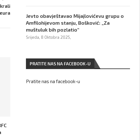
krali
 eura
Jevto obavještavao Mijajlovićevu grupu o
Amfilohijevom stanju, Bošković: „Za
muštuluk bih pozlatio“
Srijeda, 8 Oktobra 2025,
PRATITE NAS NA FACEBOOK-U
Pratite nas na facebook-u
BFC
a