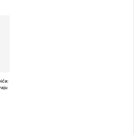
ića:
vaju