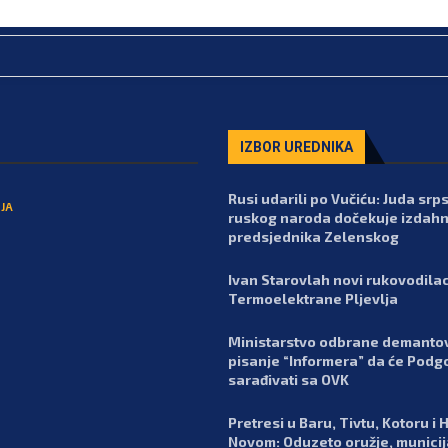
IZBOR UREDNIKA
Rusi udarili po Vučiću: Juda srp
JA
ruskog naroda dočekuje izdah
predsjednika Zelenskog
Ivan Starovlah novi rukovodila
Termoelektrane Pljevlja
Ministarstvo odbrane demanto
pisanje “Informera” da će Podg
sarađivati sa OVK
Pretresi u Baru, Tivtu, Kotoru i
Novom: Oduzeto oružje, municija