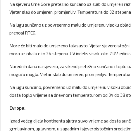
Na sjeveru Crne Gore pretežno sunčano uz slab do umjeren raz
Vjetar slab do umjeren, promjenljiv. Temperatura do 32 stepena
Na jugu sunčano uz povreemno malu do umjerenu visoku oblačnos
prenosi RTCG.
More će biti malo do umjereno talasasto. Vjetar sjeveroistočn
mora uz obalu oko 24 stepena. UV indeks visok, oko 7 UV jedinic
Narednih dana na sjeveru, za vikend pretežno sunčano i toplo u
moguća magla. Vjetar slab do umjeren, promjenljiv. Temperatura
Na jugu sunčano, povremeno uz malu do umjerenu visoku oblačno
dosta toplo vrijeme sa dnevnom temperaturom od 34 do 38 ste
Evropa:
Iznad većeg dijela kontinenta sjutra suvo vrijeme sa dosta sunč
grmljavinom, uglavnom, u zapadnim i sjeveroistočnim predjelima. 