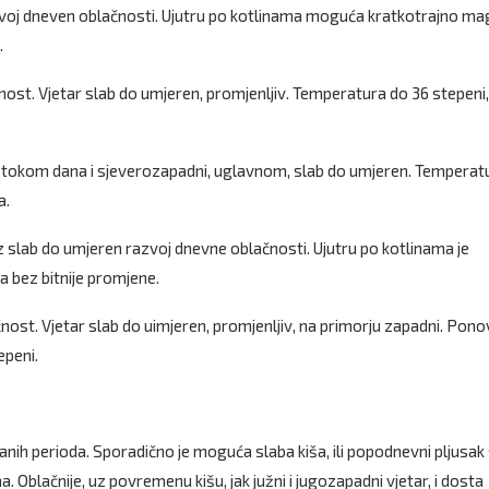
voj dneven oblačnosti. Ujutru po kotlinama moguća kratkotrajno mag
.
t. Vjetar slab do umjeren, promjenljiv. Temperatura do 36 stepeni,
i, tokom dana i sjeverozapadni, uglavnom, slab do umjeren. Temperat
a.
z slab do umjeren razvoj dnevne oblačnosti. Ujutru po kotlinama je
 bez bitnije promjene.
st. Vjetar slab do uimjeren, promjenljiv, na primorju zapadni. Pon
peni.
anih perioda. Sporadično je moguća slaba kiša, ili popodnevni pljusak
Oblačnije, uz povremenu kišu, jak južni i jugozapadni vjetar, i dosta