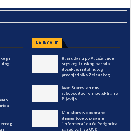
NAJNOVIJE
skog i
Rusi udarili po Vučiću: Juda
nulog
srpskog i ruskog naroda
dočekuje izdahnulog
predsjednika Zelenskog
c
Ivan Starovlah novi
rukovodilac Termoelektrane
Pljevlja
valo
orica
Ministarstvo odbrane
demantovalo pisanje
“Informera” da će Podgorica
 Herceg
sarađivati sa OVK
 i