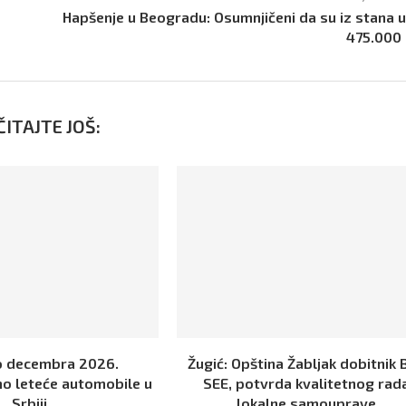
Hapšenje u Beogradu: Osumnjičeni da su iz stana u
475.000
ITAJTE JOŠ:
o decembra 2026.
Žugić: Opština Žabljak dobitnik 
o leteće automobile u
SEE, potvrda kvalitetnog rad
Srbiji
lokalne samouprave