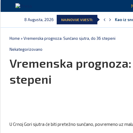
8 Augusta, 2026
Kao iz sn
NAJNOVIJE VIJESTI:
Pejak: Ho
Spajić: O
Serbian T
Delegacija
Potpisan 
Home
»
Vremenska prognoza: Sunčano sjutra, do 36 stepeni
Nekategorizovano
Vremenska prognoza: 
stepeni
U Crnoj Gori sjutra će biti pretežno sunčano, povremeno uz ma