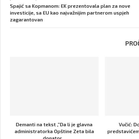
Spajić sa Kopmanom: EK prezentovala plan za nove
investicije, sa EU kao najvažnijim partnerom uspjeh
zagarantovan
PROČ
Demanti na tekst ,”Da li je glavna
Vučić: D
administratorka Opštine Zeta bila
predstavićem
donator...