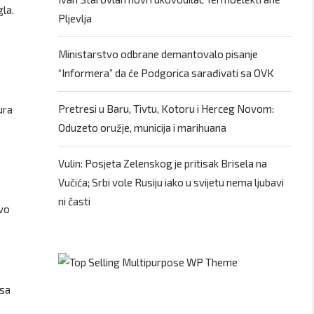
la.
Pljevlja
Ministarstvo odbrane demantovalo pisanje
“Informera” da će Podgorica sarađivati sa OVK
Pretresi u Baru, Tivtu, Kotoru i Herceg Novom:
ura
Oduzeto oružje, municija i marihuana
Vulin: Posjeta Zelenskog je pritisak Brisela na
Vučića; Srbi vole Rusiju iako u svijetu nema ljubavi
ni časti
ovo
 sa