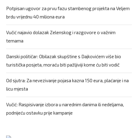
Potpisan ugovor za prvu fazu stambenog projekta na Veljem
brdu vrijednu 40 miliona eura
Vučić najavio dolazak Zelenskog i razgovore o važnim
temama
Danski političar: Obilazak skupštine s Dajkovićem više bio
turistička posjeta, moraću biti pažljiviji kome ću biti vodič
Od sjutra: Za nevezivanje pojasa kazna 150 eura, plaćanje i na
licu mjesta
Vučić: Raspisivanje izbora u narednim danima ili nedeljama,
podnijeću ostavku prije kampanje