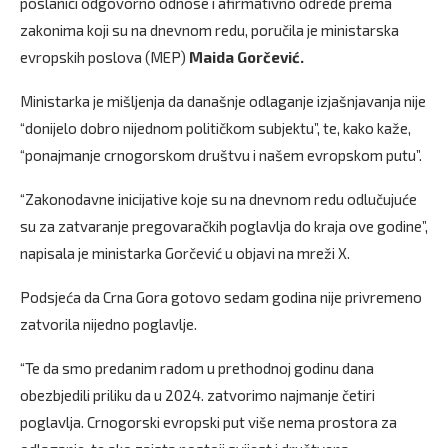
poslanici odgovorno odnose i afirmativno odrede prema
zakonima koji su na dnevnom redu, poručila je ministarska
evropskih poslova (MEP)
Maida Gorčević.
Ministarka je mišljenja da današnje odlaganje izjašnjavanja nije
“donijelo dobro nijednom političkom subjektu”, te, kako kaže,
“ponajmanje crnogorskom društvu i našem evropskom putu”.
“Zakonodavne inicijative koje su na dnevnom redu odlučujuće
su za zatvaranje pregovaračkih poglavlja do kraja ove godine”,
napisala je ministarka Gorčević u objavi na mreži X.
Podsjeća da Crna Gora gotovo sedam godina nije privremeno
zatvorila nijedno poglavlje.
“Te da smo predanim radom u prethodnoj godinu dana
obezbjedili priliku da u 2024. zatvorimo najmanje četiri
poglavlja. Crnogorski evropski put više nema prostora za