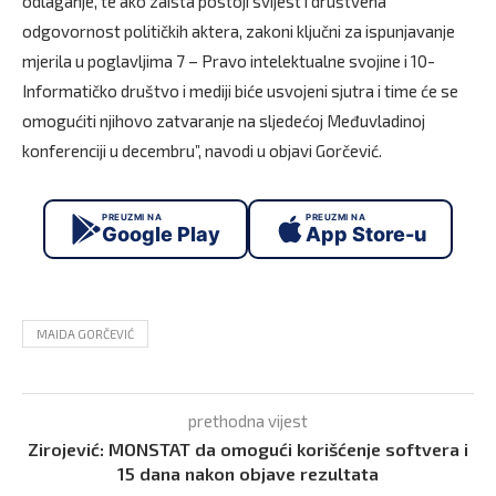
odlaganje, te ako zaista postoji svijest i društvena
odgovornost političkih aktera, zakoni ključni za ispunjavanje
mjerila u poglavljima 7 – Pravo intelektualne svojine i 10-
Informatičko društvo i mediji biće usvojeni sjutra i time će se
omogućiti njihovo zatvaranje na sljedećoj Međuvladinoj
konferenciji u decembru”, navodi u objavi Gorčević.
PREUZMI NA
PREUZMI NA
Google Play
App Store-u
MAIDA GORČEVIĆ
prethodna vijest
Zirojević: MONSTAT da omogući korišćenje softvera i
15 dana nakon objave rezultata