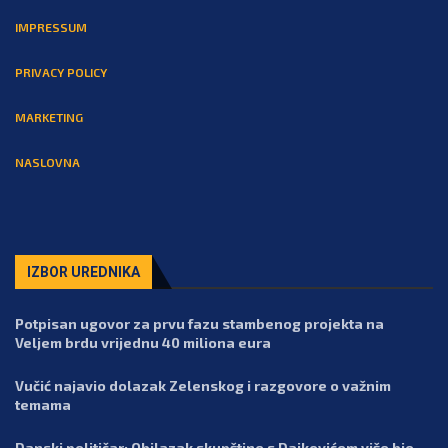
IMPRESSUM
PRIVACY POLICY
MARKETING
NASLOVNA
IZBOR UREDNIKA
Potpisan ugovor za prvu fazu stambenog projekta na
Veljem brdu vrijednu 40 miliona eura
Vučić najavio dolazak Zelenskog i razgovore o važnim
temama
Danski političar: Obilazak skupštine s Dajkovićem više bio