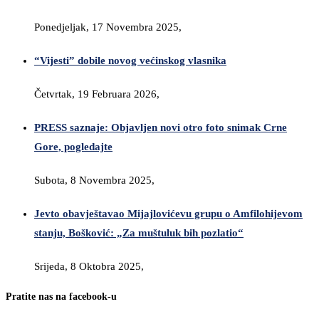
Ponedjeljak, 17 Novembra 2025,
“Vijesti” dobile novog većinskog vlasnika
Četvrtak, 19 Februara 2026,
PRESS saznaje: Objavljen novi otro foto snimak Crne
Gore, pogledajte
Subota, 8 Novembra 2025,
Jevto obavještavao Mijajlovićevu grupu o Amfilohijevom
stanju, Bošković: „Za muštuluk bih pozlatio“
Srijeda, 8 Oktobra 2025,
Pratite nas na facebook-u