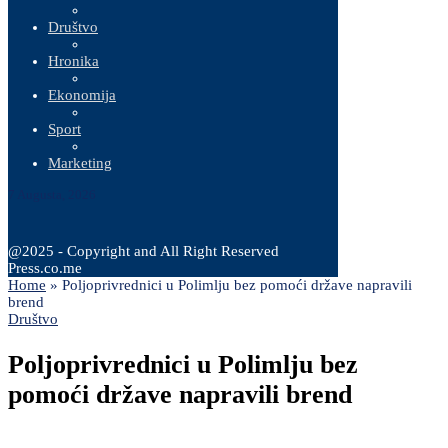
Društvo
Hronika
Ekonomija
Sport
Marketing
7 Augusta, 2026
@2025 - Copyright and All Right Reserved
Press.co.me
Home
»
Poljoprivrednici u Polimlju bez pomoći države napravili
brend
Društvo
Poljoprivrednici u Polimlju bez
pomoći države napravili brend