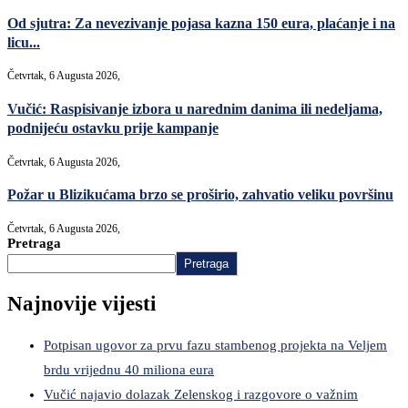
Od sjutra: Za nevezivanje pojasa kazna 150 eura, plaćanje i na
licu...
Četvrtak, 6 Augusta 2026,
Vučić: Raspisivanje izbora u narednim danima ili nedeljama,
podnijeću ostavku prije kampanje
Četvrtak, 6 Augusta 2026,
Požar u Blizikućama brzo se proširio, zahvatio veliku površinu
Četvrtak, 6 Augusta 2026,
Pretraga
Pretraga
Najnovije vijesti
Potpisan ugovor za prvu fazu stambenog projekta na Veljem
brdu vrijednu 40 miliona eura
Vučić najavio dolazak Zelenskog i razgovore o važnim