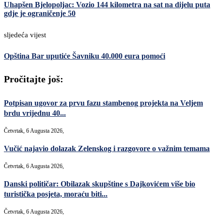
Uhapšen Bjelopoljac: Vozio 144 kilometra na sat na dijelu puta
gdje je ograničenje 50
sljedeća vijest
Opština Bar uputiće Šavniku 40.000 eura pomoći
Pročitajte još:
Potpisan ugovor za prvu fazu stambenog projekta na Veljem
brdu vrijednu 40...
Četvrtak, 6 Augusta 2026,
Vučić najavio dolazak Zelenskog i razgovore o važnim temama
Četvrtak, 6 Augusta 2026,
Danski političar: Obilazak skupštine s Dajkovićem više bio
turistička posjeta, moraću biti...
Četvrtak, 6 Augusta 2026,