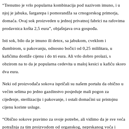
“Trenutno je vrlo popularna kombinacija pod nazivom imuno, i u
njoj je jabuka, šargarepa i pomorandža sa crnogorskog primorja,
domaća. Ovaj sok proizveden u jednoj privatnoj fabrici na rafovima
prodavnica košta 2,5 eura”, objašnjava ova gospođa.
Isti sok, bilo da je imuno ili detox, sa jabukom, cveklom i
đumbirom, u pakovanju, odnosno bočici od 0,25 mililitara, u
kafićima dostiže cijenu i do tri eura. Ali vrlo dobro prolazi, s
obzirom na to da je popularna cedevita u maloj kesici u kafiću skoro
dva eura.
Neki od proizvođača sokova ispričali su našem portalu da obično u
većim selima po jedno gazdinstvo posjeduje mali pogon za
cijeđenje, sterilizaciju i pakovanje, i ostali domaćini uz pristojnu
cijenu koriste usluge.
“Obično sokove pravimo za svoje potrebe, ali vidimo da je sve veća
potražnja za tim proizvodom od organskog, neprskanog voća i