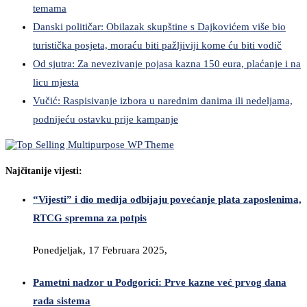
temama
Danski političar: Obilazak skupštine s Dajkovićem više bio
turistička posjeta, moraću biti pažljiviji kome ću biti vodič
Od sjutra: Za nevezivanje pojasa kazna 150 eura, plaćanje i na
licu mjesta
Vučić: Raspisivanje izbora u narednim danima ili nedeljama,
podnijeću ostavku prije kampanje
Najčitanije vijesti:
“Vijesti” i dio medija odbijaju povećanje plata zaposlenima,
RTCG spremna za potpis
Ponedjeljak, 17 Februara 2025,
Pametni nadzor u Podgorici: Prve kazne već prvog dana
rada sistema