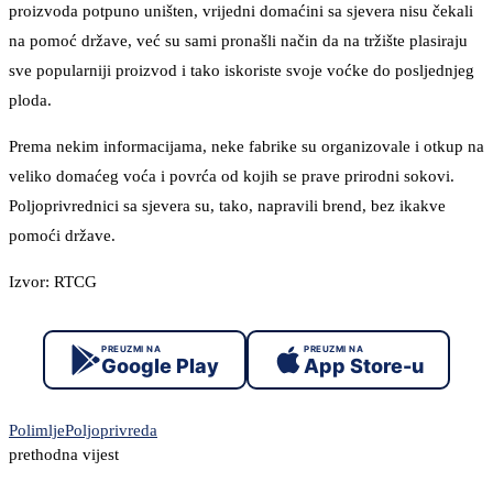
proizvoda potpuno uništen, vrijedni domaćini sa sjevera nisu čekali
na pomoć države, već su sami pronašli način da na tržište plasiraju
sve popularniji proizvod i tako iskoriste svoje voćke do posljednjeg
ploda.
Prema nekim informacijama, neke fabrike su organizovale i otkup na
veliko domaćeg voća i povrća od kojih se prave prirodni sokovi.
Poljoprivrednici sa sjevera su, tako, napravili brend, bez ikakve
pomoći države.
Izvor: RTCG
PREUZMI NA
PREUZMI NA
Google Play
App Store-u
Polimlje
Poljoprivreda
prethodna vijest