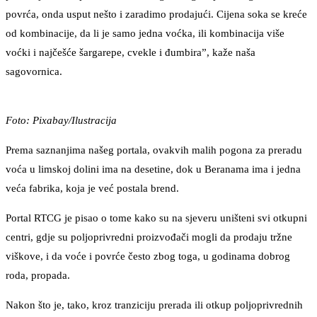
povrća, onda usput nešto i zaradimo prodajući. Cijena soka se kreće
od kombinacije, da li je samo jedna voćka, ili kombinacija više
voćki i najčešće šargarepe, cvekle i đumbira”, kaže naša
sagovornica.
Foto: Pixabay/Ilustracija
Prema saznanjima našeg portala, ovakvih malih pogona za preradu
voća u limskoj dolini ima na desetine, dok u Beranama ima i jedna
veća fabrika, koja je već postala brend.
Portal RTCG je pisao o tome kako su na sjeveru uništeni svi otkupni
centri, gdje su poljoprivredni proizvođači mogli da prodaju tržne
viškove, i da voće i povrće često zbog toga, u godinama dobrog
roda, propada.
Nakon što je, tako, kroz tranziciju prerada ili otkup poljoprivrednih