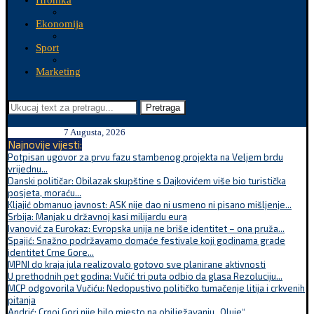
Hronika
Ekonomija
Sport
Marketing
Pretraga
7 Augusta, 2026
Najnovije vijesti:
Potpisan ugovor za prvu fazu stambenog projekta na Veljem brdu
vrijednu...
Danski političar: Obilazak skupštine s Dajkovićem više bio turistička
posjeta, moraću...
Kljajić obmanuo javnost: ASK nije dao ni usmeno ni pisano mišljenje...
Srbija: Manjak u državnoj kasi milijardu eura
Ivanović za Eurokaz: Evropska unija ne briše identitet – ona pruža...
Spajić: Snažno podržavamo domaće festivale koji godinama grade
identitet Crne Gore...
MPNI do kraja jula realizovalo gotovo sve planirane aktivnosti
U prethodnih pet godina: Vučić tri puta odbio da glasa Rezoluciju...
MCP odgovorila Vučiću: Nedopustivo političko tumačenje litija i crkvenih
pitanja
Andrić: Crnoj Gori nije bilo mjesto na obilježavanju „Oluje“