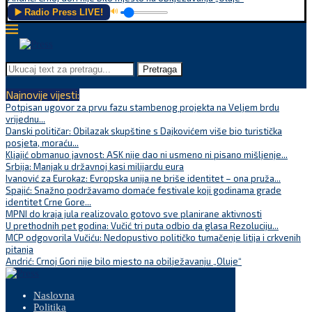
▶️ Radio Press LIVE!
🔊
Pretraga
Najnovije vijesti:
Potpisan ugovor za prvu fazu stambenog projekta na Veljem brdu
vrijednu...
Danski političar: Obilazak skupštine s Dajkovićem više bio turistička
posjeta, moraću...
Kljajić obmanuo javnost: ASK nije dao ni usmeno ni pisano mišljenje...
Srbija: Manjak u državnoj kasi milijardu eura
Ivanović za Eurokaz: Evropska unija ne briše identitet – ona pruža...
Spajić: Snažno podržavamo domaće festivale koji godinama grade
identitet Crne Gore...
MPNI do kraja jula realizovalo gotovo sve planirane aktivnosti
U prethodnih pet godina: Vučić tri puta odbio da glasa Rezoluciju...
MCP odgovorila Vučiću: Nedopustivo političko tumačenje litija i crkvenih
pitanja
Andrić: Crnoj Gori nije bilo mjesto na obilježavanju „Oluje“
Naslovna
Politika