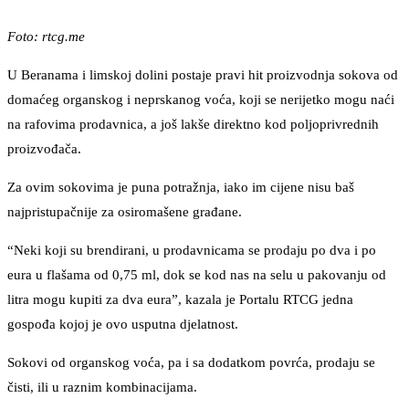
Foto: rtcg.me
U Beranama i limskoj dolini postaje pravi hit proizvodnja sokova od
domaćeg organskog i neprskanog voća, koji se nerijetko mogu naći
na rafovima prodavnica, a još lakše direktno kod poljoprivrednih
proizvođača.
Za ovim sokovima je puna potražnja, iako im cijene nisu baš
najpristupačnije za osiromašene građane.
“Neki koji su brendirani, u prodavnicama se prodaju po dva i po
eura u flašama od 0,75 ml, dok se kod nas na selu u pakovanju od
litra mogu kupiti za dva eura”, kazala je Portalu RTCG jedna
gospođa kojoj je ovo usputna djelatnost.
Sokovi od organskog voća, pa i sa dodatkom povrća, prodaju se
čisti, ili u raznim kombinacijama.