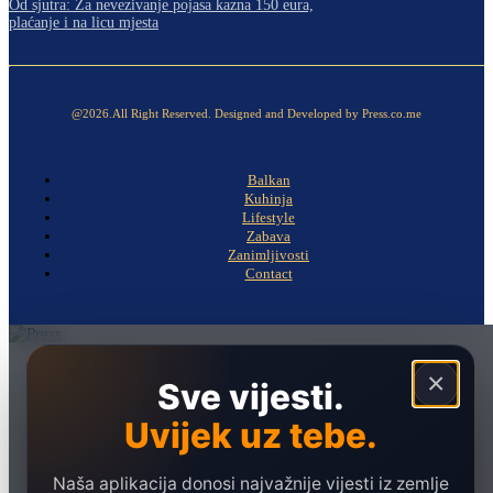
Od sjutra: Za nevezivanje pojasa kazna 150 eura,
plaćanje i na licu mjesta
@2026.All Right Reserved. Designed and Developed by Press.co.me
Balkan
Kuhinja
Lifestyle
Zabava
Zanimljivosti
Contact
Naslovna
×
Sve vijesti.
Politika
Uvijek uz tebe.
Društvo
Hronika
Naša aplikacija donosi najvažnije vijesti iz zemlje