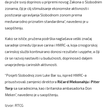
da pruže svoj doprinos u pripremi novog Zakona o Slobodnim
zonama, čiji je cilj stimulisanje ekonomske aktivnosti i
postizanje upravljanja Slobodnom zonom prema
međunarodno priznatim standardima”, navedeno je u
saopštenju.
Kako se ističe, pružena podrška naglašava veliki značaj
saradnje između Uprave carina i HMRC-a, koja crnogorskoj
carinskoj službi kontinuirano donosi rezultate i uspjehe, a čiji
će se razvoj nastaviti i u budućnosti, doprinoseći daljem
unaprjeđenju carinskih aktivnosti.
“Posjeti Slobodnoj zoni Luke Bar su, ispred HMRC-a
prisustvovali zamjenici direktora
Ričard Mekonahju
i
Piter
Torp
sa saradnicima, kao i britanska ambasadorka Don
Meken”, navedeno je u saopštenju.
Izvor: RTCG