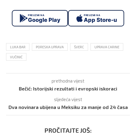
PREUZMI NA
PREUZMI NA
Google Play
App Store-u
LUKA BAR
PORESKA UPRAVA
ŠVERC
UPRAVA CARINE
VUČINIĆ
prethodna vijest
Bečić: Istorijski rezultati i evropski iskoraci
sljedeća vijest
Dva novinara ubijena u Meksiku za manje od 24 časa
PROČITAJTE JOŠ: