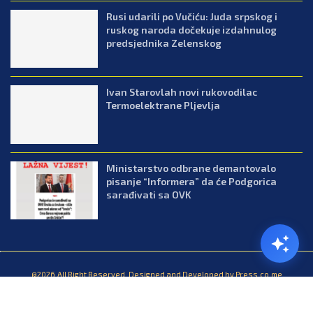
Rusi udarili po Vučiću: Juda srpskog i
ruskog naroda dočekuje izdahnulog
predsjednika Zelenskog
Ivan Starovlah novi rukovodilac
Termoelektrane Pljevlja
Ministarstvo odbrane demantovalo
pisanje “Informera” da će Podgorica
sarađivati sa OVK
@2026.All Right Reserved. Designed and Developed by Press.co.me
Balkan
Kuhinja
Lifestyle
Zabava
Zanimljivosti