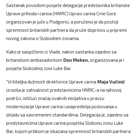
Sastanak povodom posjete delegacije predstavnika britanske
Uprave prihoda i carina (HMRC) Upravi carina Crne Gore
organizovan je juče u Podgorici, a poručeno je da postoji
spremnost britanskih partnera da pruže doprinos u pripremi
novog zakona o Slobodnim zonama.
Kako je saopšteno iz Vlade, nakon sastanka zajedno sa
britanskom ambasadorkom
Don Meken,
organizovana je i
posjeta Slobodnoj zoni Luke Bar.
“Vršiteljka dužnosti direktorice Uprave carina
Maja Vučinić
izrazila je zahvalnost predstavnicima HMRC-a na njihovoj
podršci, ističući značaj ovakvih inicijativa u pravcu
modernizacije Uprave carina i unapređenja poslovanja u
skladu sa savremenim standardima. Delegacija je, zajedno sa
predstavnicima Uprave carina posjetila Slobonu zonu Luke
Bar, kojom prilikom je iskazana spremnost britanskih partnera