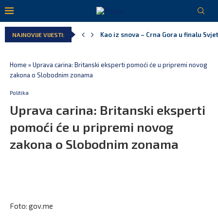
Pejak: Hoće li Milan Knežević i Vučića
NAJNOVIJE VIJESTI:
Spajić: Otvaramo vrata američkim inve
Serbian Times: Vučić podijelio crkvu u
Delegacija EU: Crna Gora nije dio inici
Potpisan ugovor za prvu fazu stambeno
Home
»
Uprava carina: Britanski eksperti pomoći će u pripremi novog
zakona o Slobodnim zonama
Politika
Uprava carina: Britanski eksperti
pomoći će u pripremi novog
zakona o Slobodnim zonama
Foto: gov.me