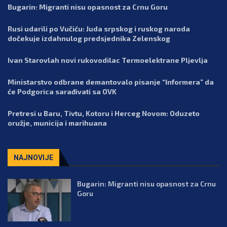
Bugarin: Migranti nisu opasnost za Crnu Goru
Rusi udarili po Vučiću: Juda srpskog i ruskog naroda
dočekuje izdahnulog predsjednika Zelenskog
Ivan Starovlah novi rukovodilac Termoelektrane Pljevlja
Ministarstvo odbrane demantovalo pisanje “Informera” da
će Podgorica sarađivati sa OVK
Pretresi u Baru, Tivtu, Kotoru i Herceg Novom: Oduzeto
oružje, municija i marihuana
NAJNOVIJE
Bugarin: Migranti nisu opasnost za Crnu
Goru