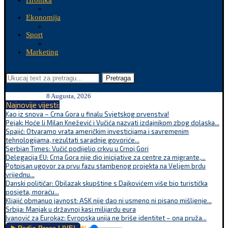
Hronika
Ekonomija
Sport
Marketing
Pretraga
8 Augusta, 2026
Najnovije vijesti:
Kao iz snova – Crna Gora u finalu Svjetskog prvenstva!
Pejak: Hoće li Milan Knežević i Vučića nazvati izdajnikom zbog dolaska...
Spajić: Otvaramo vrata američkim investicijama i savremenim
tehnologijama, rezultati saradnje govoriće...
Serbian Times: Vučić podijelio crkvu u Crnoj Gori
Delegacija EU: Crna Gora nije dio inicijative za centre za migrante,...
Potpisan ugovor za prvu fazu stambenog projekta na Veljem brdu
vrijednu...
Danski političar: Obilazak skupštine s Dajkovićem više bio turistička
posjeta, moraću...
Kljajić obmanuo javnost: ASK nije dao ni usmeno ni pisano mišljenje...
Srbija: Manjak u državnoj kasi milijardu eura
Ivanović za Eurokaz: Evropska unija ne briše identitet – ona pruža...
🔊