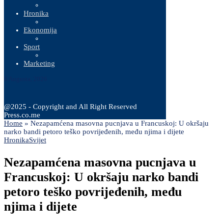
Hronika
Ekonomija
Sport
Marketing
8 Augusta, 2026
@2025 - Copyright and All Right Reserved
Press.co.me
Home
»
Nezapamćena masovna pucnjava u Francuskoj: U okršaju
narko bandi petoro teško povrijeđenih, među njima i dijete
Hronika
Svijet
Nezapamćena masovna pucnjava u
Francuskoj: U okršaju narko bandi
petoro teško povrijeđenih, među
njima i dijete