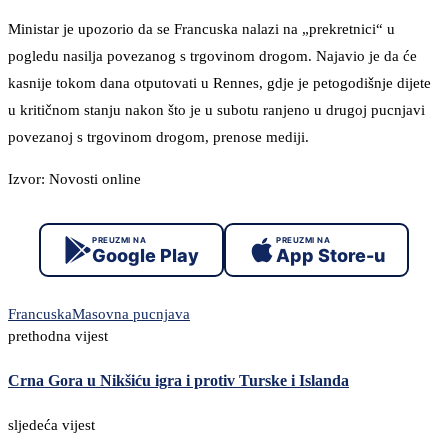
Ministar je upozorio da se Francuska nalazi na „prekretnici“ u
pogledu nasilja povezanog s trgovinom drogom. Najavio je da će
kasnije tokom dana otputovati u Rennes, gdje je petogodišnje dijete
u kritičnom stanju nakon što je u subotu ranjeno u drugoj pucnjavi
povezanoj s trgovinom drogom, prenose mediji.
Izvor: Novosti online
PREUZMI NA
PREUZMI NA
Google Play
App Store-u
Francuska
Masovna pucnjava
prethodna vijest
Crna Gora u Nikšiću igra i protiv Turske i Islanda
sljedeća vijest