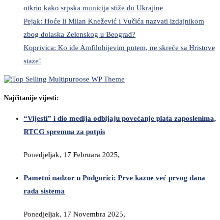
otkrio kako srpska municija stiže do Ukrajine
Pejak: Hoće li Milan Knežević i Vučića nazvati izdajnikom
zbog dolaska Zelenskog u Beograd?
Koprivica: Ko ide Amfilohijevim putem, ne skreće sa Hristove
staze!
Najčitanije vijesti:
“Vijesti” i dio medija odbijaju povećanje plata zaposlenima,
RTCG spremna za potpis
Ponedjeljak, 17 Februara 2025,
Pametni nadzor u Podgorici: Prve kazne već prvog dana
rada sistema
Ponedjeljak, 17 Novembra 2025,