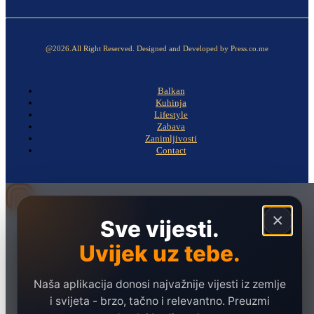
@2026.All Right Reserved. Designed and Developed by Press.co.me
Balkan
Kuhinja
Lifestyle
Zabava
Zanimljivosti
Contact
×
Sve vijesti.
Naslovna
Politika
Uvijek uz tebe.
Društvo
Naša aplikacija donosi najvažnije vijesti iz zemlje
Hronika
i svijeta - brzo, tačno i relevantno. Preuzmi