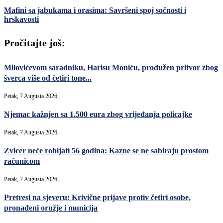
Mafini sa jabukama i orasima: Savršeni spoj sočnosti i
hrskavosti
Pročitajte još:
Milovićevom saradniku, Harisu Moniću, produžen pritvor zbog
šverca više od četiri tone...
Petak, 7 Augusta 2026,
Njemac kažnjen sa 1.500 eura zbog vrijeđanja policajke
Petak, 7 Augusta 2026,
Zvicer neće robijati 56 godina: Kazne se ne sabiraju prostom
računicom
Petak, 7 Augusta 2026,
Pretresi na sjeveru: Krivične prijave protiv četiri osobe,
pronađeni oružje i municija