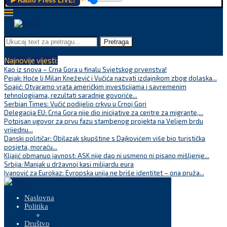
▶️ Radio Press LIVE!
Pretraga
Najnovije vijesti:
Kao iz snova – Crna Gora u finalu Svjetskog prvenstva!
Pejak: Hoće li Milan Knežević i Vučića nazvati izdajnikom zbog dolaska...
Spajić: Otvaramo vrata američkim investicijama i savremenim
tehnologijama, rezultati saradnje govoriće...
Serbian Times: Vučić podijelio crkvu u Crnoj Gori
Delegacija EU: Crna Gora nije dio inicijative za centre za migrante,...
Potpisan ugovor za prvu fazu stambenog projekta na Veljem brdu
vrijednu...
Danski političar: Obilazak skupštine s Dajkovićem više bio turistička
posjeta, moraću...
Kljajić obmanuo javnost: ASK nije dao ni usmeno ni pisano mišljenje...
Srbija: Manjak u državnoj kasi milijardu eura
Ivanović za Eurokaz: Evropska unija ne briše identitet – ona pruža...
Naslovna
Politika
Društvo