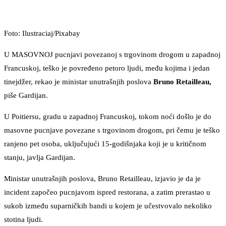
Foto: Ilustraciaj/Pixabay
U MASOVNOJ pucnjavi povezanoj s trgovinom drogom u zapadnoj
Francuskoj, teško je povređeno petoro ljudi, među kojima i jedan
tinejdžer, rekao je ministar unutrašnjih poslova
Bruno Retailleau,
piše Gardijan.
U Poitiersu, gradu u zapadnoj Francuskoj, tokom noći došlo je do
masovne pucnjave povezane s trgovinom drogom, pri čemu je teško
ranjeno pet osoba, uključujući 15-godišnjaka koji je u kritičnom
stanju, javlja Gardijan.
Ministar unutrašnjih poslova, Bruno Retailleau, izjavio je da je
incident započeo pucnjavom ispred restorana, a zatim prerastao u
sukob između suparničkih bandi u kojem je učestvovalo nekoliko
stotina ljudi.