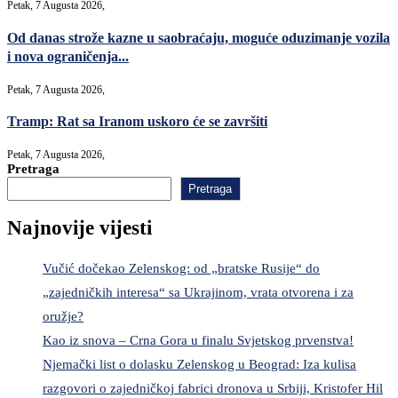
Petak, 7 Augusta 2026,
Od danas strože kazne u saobraćaju, moguće oduzimanje vozila
i nova ograničenja...
Petak, 7 Augusta 2026,
Tramp: Rat sa Iranom uskoro će se završiti
Petak, 7 Augusta 2026,
Pretraga
Pretraga
Najnovije vijesti
Vučić dočekao Zelenskog: od „bratske Rusije“ do
„zajedničkih interesa“ sa Ukrajinom, vrata otvorena i za
oružje?
Kao iz snova – Crna Gora u finalu Svjetskog prvenstva!
Njemački list o dolasku Zelenskog u Beograd: Iza kulisa
razgovori o zajedničkoj fabrici dronova u Srbiji, Kristofer Hil