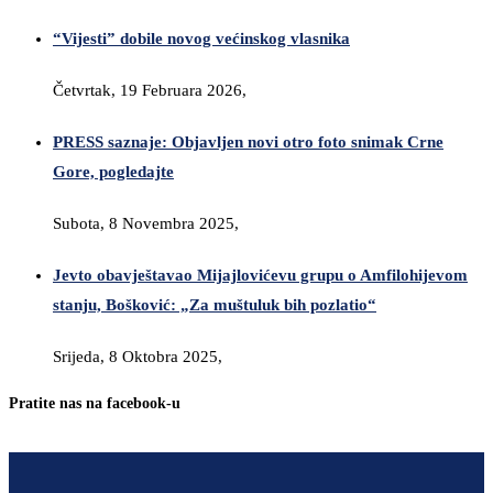
“Vijesti” dobile novog većinskog vlasnika
Četvrtak, 19 Februara 2026,
PRESS saznaje: Objavljen novi otro foto snimak Crne
Gore, pogledajte
Subota, 8 Novembra 2025,
Jevto obavještavao Mijajlovićevu grupu o Amfilohijevom
stanju, Bošković: „Za muštuluk bih pozlatio“
Srijeda, 8 Oktobra 2025,
Pratite nas na facebook-u